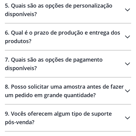
brinde
5
.
Quais são as opções de personalização
personalização
disponíveis?
amostra virtual
personalização
6
.
Qual é o prazo de produção e entrega dos
produtos?
7
.
Quais são as opções de pagamento
disponíveis?
10 dias
brinde
48 horas
8
.
Posso solicitar uma amostra antes de fazer
um pedido em grande quantidade?
amostras
9
.
Vocês oferecem algum tipo de suporte
pós-venda?