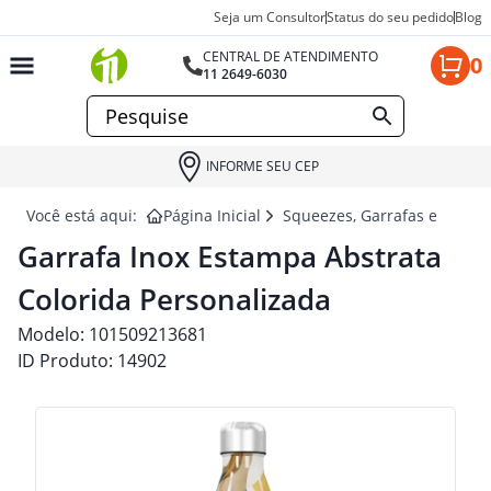
Seja um Consultor
Status do seu pedido
Blog
CENTRAL DE ATENDIMENTO
0
11 2649-6030
INFORME SEU CEP
Você está aqui:
Página Inicial
Squeezes, Garrafas e Coquet
Garrafa Inox Estampa Abstrata
Colorida Personalizada
Modelo:
101509213681
ID Produto:
14902