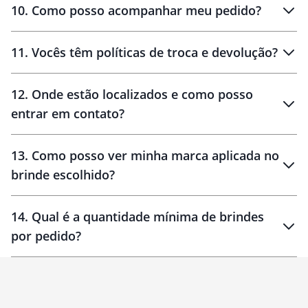
amostras
10
.
Como posso acompanhar meu pedido?
11
.
Vocês têm políticas de troca e devolução?
12
.
Onde estão localizados e como posso
entrar em contato?
30 dias
90 dias
localizados
13
.
Como posso ver minha marca aplicada no
brinde escolhido?
14
.
Qual é a quantidade mínima de brindes
por pedido?
brinde
Personalizado
1 unidade