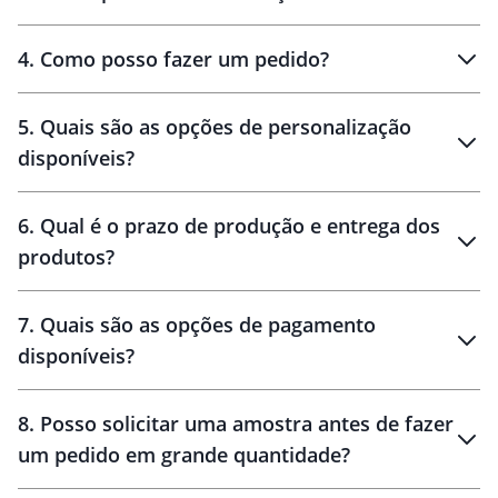
personalizados
4
.
Como posso fazer um pedido?
brinde
5
.
Quais são as opções de personalização
personalização
disponíveis?
amostra virtual
personalização
6
.
Qual é o prazo de produção e entrega dos
produtos?
7
.
Quais são as opções de pagamento
disponíveis?
10 dias
brinde
48 horas
8
.
Posso solicitar uma amostra antes de fazer
um pedido em grande quantidade?