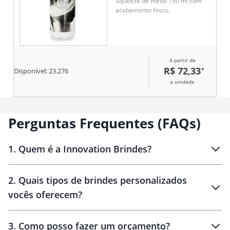
Squeeze de metal 750 ml com
acabamento fosco.
A partir de
R$ 72,33
*
Disponível:
23.276
a unidade
Perguntas Frequentes (FAQs)
1
.
Quem é a Innovation Brindes?
Innovation Brindes
2
.
Quais tipos de brindes personalizados
Brindes
personalizados
vocês oferecem?
3
.
Como posso fazer um orçamento?