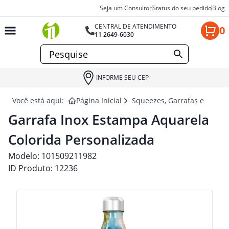
Seja um Consultor
Status do seu pedido
Blog
CENTRAL DE ATENDIMENTO
0
11 2649-6030
INFORME SEU CEP
Você está aqui:
Página Inicial
Squeezes, Garrafas e Coquet
Garrafa Inox Estampa Aquarela
Colorida Personalizada
Modelo:
101509211982
ID Produto:
12236