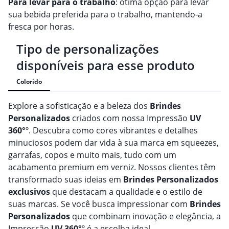
Para levar para o trabalho
: ótima opção para levar
sua bebida preferida para o trabalho, mantendo-a
fresca por horas.
Tipo de personalizações
disponíveis para esse produto
Colorido
Explore a sofisticação e a beleza dos
Brindes
Personalizado
s
criados com nossa Impressão
UV
360°
º. Descubra como cores vibrantes e detalhes
minuciosos podem dar vida à sua marca em squeezes,
garrafas, copos e muito mais, tudo com um
acabamento premium em verniz. Nossos clientes têm
transformado suas ideias em
Brindes
Personalizado
s
exclusivos
que destacam a qualidade e o estilo de
suas marcas. Se você busca impressionar com
Brindes
Personalizado
s
que combinam inovação e elegância, a
Impressão
UV 360°
º é a escolha ideal.