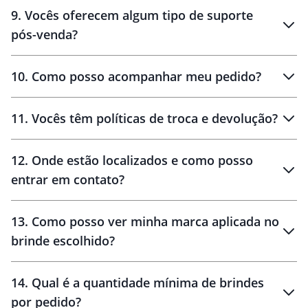
amostras
9
.
Vocês oferecem algum tipo de suporte
pós-venda?
amostras
10
.
Como posso acompanhar meu pedido?
11
.
Vocês têm políticas de troca e devolução?
12
.
Onde estão localizados e como posso
entrar em contato?
30 dias
90 dias
localizados
13
.
Como posso ver minha marca aplicada no
brinde escolhido?
14
.
Qual é a quantidade mínima de brindes
por pedido?
brinde
Personalizado