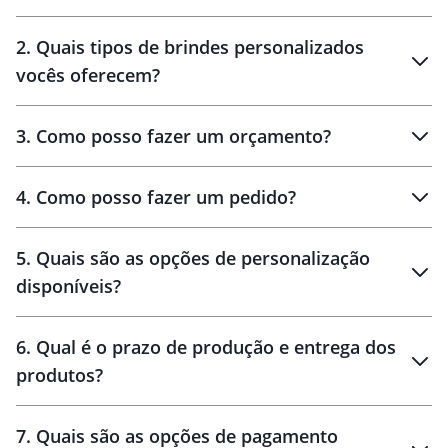
Innovation Brindes
2
.
Quais tipos de brindes personalizados
Brindes
personalizados
vocês oferecem?
3
.
Como posso fazer um orçamento?
personalizados
4
.
Como posso fazer um pedido?
brinde
5
.
Quais são as opções de personalização
personalização
disponíveis?
amostra virtual
personalização
6
.
Qual é o prazo de produção e entrega dos
produtos?
7
.
Quais são as opções de pagamento