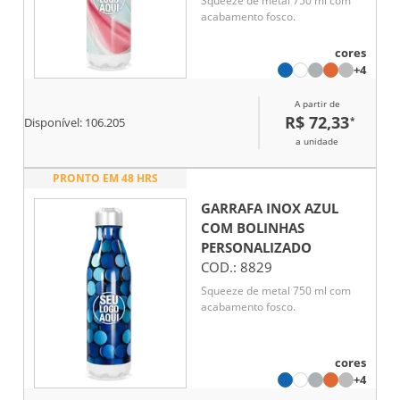
Squeeze de metal 750 ml com
acabamento fosco.
cores
+4
A partir de
R$ 72,33
*
Disponível:
106.205
a unidade
PRONTO EM 48 HRS
GARRAFA INOX AZUL
COM BOLINHAS
PERSONALIZADO
COD.:
8829
Squeeze de metal 750 ml com
acabamento fosco.
cores
+4