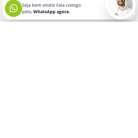
Seja bem vindo! Fala comigo
pelo,
WhatsApp agora.
Seja bem vindo! Fala comigo
pelo,
WhatsApp agora.
BRINDES PERSONALIZADOS
SEGMENTOS
Acessórios De
Guarda Chuva E
Academia para brindes
Celular E Tablet
Guarda Sol
para
Advocacia para brindes
para brindes
brindes
Automotivo para brindes
Acessórios
Kit Churrasco
Técnologicos
para brindes
Churrascaria para brindes
para brindes
Kit Executivo
Corporativo para brindes
Agendas E
para brindes
Calendários
Dia da Mulher para brindes
Kit Queijo E Kit
para brindes
Pizza
para
Dia das Criancas para brindes
Beleza &
brindes
Dia das Maes para brindes
Autocuidado