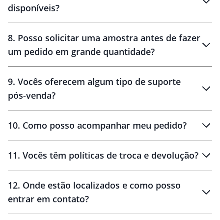
disponíveis?
10 dias
brinde
48 horas
8
.
Posso solicitar uma amostra antes de fazer
um pedido em grande quantidade?
amostras
9
.
Vocês oferecem algum tipo de suporte
pós-venda?
amostras
10
.
Como posso acompanhar meu pedido?
11
.
Vocês têm políticas de troca e devolução?
12
.
Onde estão localizados e como posso
entrar em contato?
30 dias
90 dias
localizados