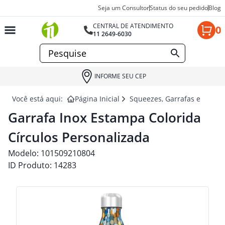
Seja um Consultor
Status do seu pedido
Blog
CENTRAL DE ATENDIMENTO
0
11 2649-6030
INFORME SEU CEP
Você está aqui:
Página Inicial
Squeezes, Garrafas e Coquet
Garrafa Inox Estampa Colorida
Círculos Personalizada
Modelo:
101509210804
ID Produto:
14283