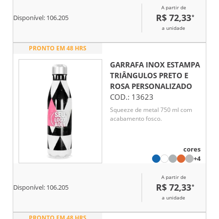
A partir de
R$ 72,33
*
Disponível:
106.205
a unidade
PRONTO EM 48 HRS
GARRAFA INOX ESTAMPA
TRIÂNGULOS PRETO E
ROSA
PERSONALIZADO
COD.:
13623
Squeeze de metal 750 ml com
acabamento fosco.
cores
+4
A partir de
R$ 72,33
*
Disponível:
106.205
a unidade
PRONTO EM 48 HRS