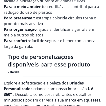
facilita a hidratação durante atividades físicas
Para o meio ambiente
: reutilizável e contribui para a
redução do uso de plástico
Para presentear
: estampa colorida círculos torna o
produto mais atrativo
Para organização
: ajuda a identificar a garrafa em
meio a outros objetos
Para conforto
: fácil de segurar e beber com a boca
larga da garrafa.
Tipo de personalizações
disponíveis para esse produto
Colorido
Explore a sofisticação e a beleza dos
Brindes
Personalizado
s
criados com nossa Impressão
UV
360°
º. Descubra como cores vibrantes e detalhes
minuciosos podem dar vida à sua marca em squeezes,
garrafas, copos e muito mais, tudo com um