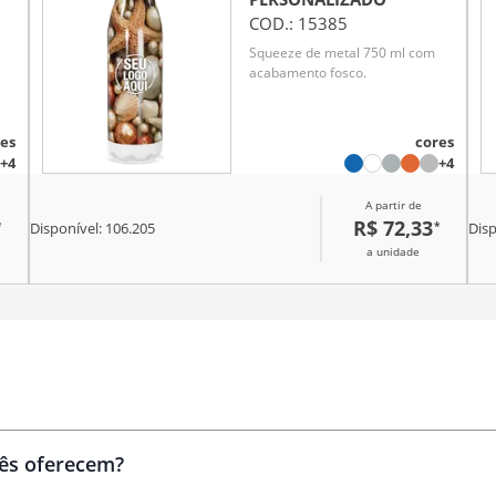
COD.:
15385
Squeeze de metal 750 ml com
acabamento fosco.
es
cores
+4
+4
A partir de
R$ 72,33
*
*
Disponível:
106.205
Disp
a unidade
Brindes
personalizados
cês oferecem?