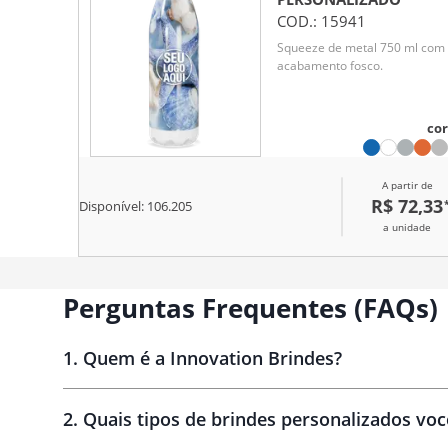
COD.:
15941
Squeeze de metal 750 ml com
acabamento fosco.
cor
A partir de
R$ 72,33
Disponível:
106.205
a unidade
Perguntas Frequentes (FAQs)
1
.
Quem é a Innovation Brindes?
Innovation Brindes
2
.
Quais tipos de brindes personalizados vo