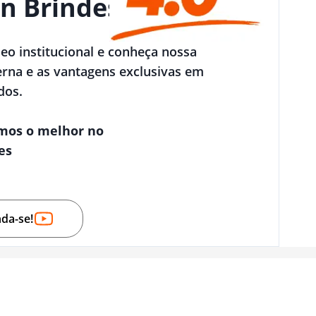
n Brindes
deo institucional e conheça nossa
rna e as vantagens exclusivas em
dos.
mos o melhor no
es
nda-se!