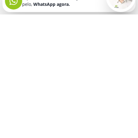
pelo,
WhatsApp agora.
Seja bem vindo! Fala comigo
pelo,
WhatsApp agora.
BRINDES PERSONALIZADOS
SEGMENTOS
Acessórios De
Guarda Chuva E
Academia para brindes
Celular E Tablet
Guarda Sol
para
Advocacia para brindes
para brindes
brindes
Automotivo para brindes
Acessórios
Kit Churrasco
Técnologicos
para brindes
Churrascaria para brindes
para brindes
Kit Executivo
Corporativo para brindes
Agendas E
para brindes
Calendários
Dia da Mulher para brindes
Kit Queijo E Kit
para brindes
Pizza
para
Dia das Criancas para brindes
Beleza &
brindes
Dia das Maes para brindes
Autocuidado
Kit Vinho
para
para brindes
Dia do Trabalho para brindes
brindes