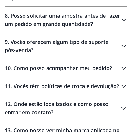
brinde
48 horas
8
.
Posso solicitar uma amostra antes de fazer
um pedido em grande quantidade?
amostras
9
.
Vocês oferecem algum tipo de suporte
pós-venda?
amostras
10
.
Como posso acompanhar meu pedido?
11
.
Vocês têm políticas de troca e devolução?
12
.
Onde estão localizados e como posso
entrar em contato?
30 dias
90 dias
localizados
13
.
Como posso ver minha marca aplicada no