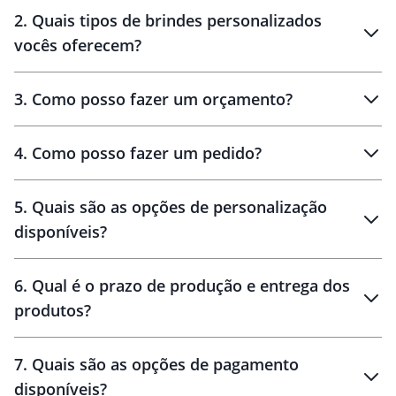
Innovation Brindes
2
.
Quais tipos de brindes personalizados
Brindes
personalizados
vocês oferecem?
3
.
Como posso fazer um orçamento?
personalizados
4
.
Como posso fazer um pedido?
brinde
5
.
Quais são as opções de personalização
personalização
disponíveis?
amostra virtual
personalização
6
.
Qual é o prazo de produção e entrega dos
produtos?
7
.
Quais são as opções de pagamento
disponíveis?
10 dias