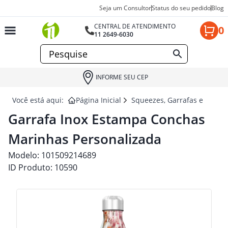
Seja um Consultor
Status do seu pedido
Blog
CENTRAL DE ATENDIMENTO
0
11 2649-6030
INFORME SEU CEP
Você está aqui:
Página Inicial
Squeezes, Garrafas e Coquet
Garrafa Inox Estampa Conchas
Marinhas Personalizada
Modelo:
101509214689
ID Produto:
10590