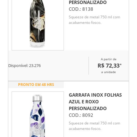
PERSONALIZADO
COD.:
8138
Squeeze de metal 750 ml com
acabamento fosco.
A partir de
R$ 72,33
*
Disponível:
23.276
a unidade
PRONTO EM 48 HRS
GARRAFA INOX FOLHAS
AZUL E ROXO
PERSONALIZADO
COD.:
8092
Squeeze de metal 750 ml com
acabamento fosco.