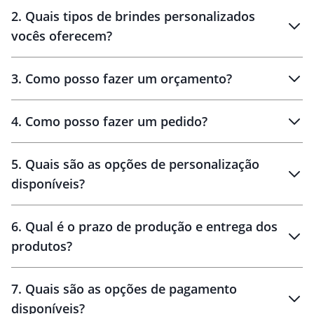
Innovation Brindes
2
.
Quais tipos de brindes personalizados
Brindes
personalizados
vocês oferecem?
3
.
Como posso fazer um orçamento?
personalizados
4
.
Como posso fazer um pedido?
brinde
5
.
Quais são as opções de personalização
personalização
disponíveis?
amostra virtual
personalização
6
.
Qual é o prazo de produção e entrega dos
produtos?
7
.
Quais são as opções de pagamento
disponíveis?
10 dias