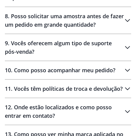
brinde
48 horas
8
.
Posso solicitar uma amostra antes de fazer
um pedido em grande quantidade?
amostras
9
.
Vocês oferecem algum tipo de suporte
pós-venda?
amostras
10
.
Como posso acompanhar meu pedido?
11
.
Vocês têm políticas de troca e devolução?
12
.
Onde estão localizados e como posso
entrar em contato?
30 dias
90 dias
localizados
13
.
Como posso ver minha marca aplicada no