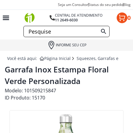
Seja um Consultor
Status do seu pedido
Blog
CENTRAL DE ATENDIMENTO
0
11 2649-6030
INFORME SEU CEP
Você está aqui:
Página Inicial
Squeezes, Garrafas e Coquet
Garrafa Inox Estampa Floral
Verde Personalizada
Modelo:
101509215847
ID Produto:
15170