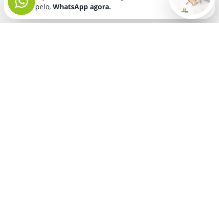
pelo,
WhatsApp agora.
Seja bem vindo! Fala comigo
pelo,
WhatsApp agora.
BRINDES PERSONALIZADOS
SEGMENTOS
Acessórios De
Guarda Chuva E
Academia para brindes
Celular E Tablet
Guarda Sol
para
Advocacia para brindes
para brindes
brindes
Automotivo para brindes
Acessórios
Kit Churrasco
Técnologicos
para brindes
Churrascaria para brindes
para brindes
Kit Executivo
Corporativo para brindes
Agendas E
para brindes
Calendários
Dia da Mulher para brindes
Kit Queijo E Kit
para brindes
Pizza
para
Dia das Criancas para brindes
Beleza &
brindes
Dia das Maes para brindes
Autocuidado
Kit Vinho
para
para brindes
Dia do Trabalho para brindes
brindes