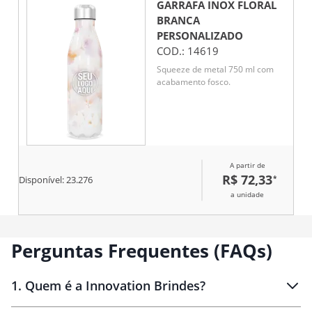
GARRAFA INOX FLORAL
BRANCA
PERSONALIZADO
COD.:
14619
Squeeze de metal 750 ml com
acabamento fosco.
A partir de
R$ 72,33
*
Disponível:
23.276
a unidade
Perguntas Frequentes (FAQs)
1
.
Quem é a Innovation Brindes?