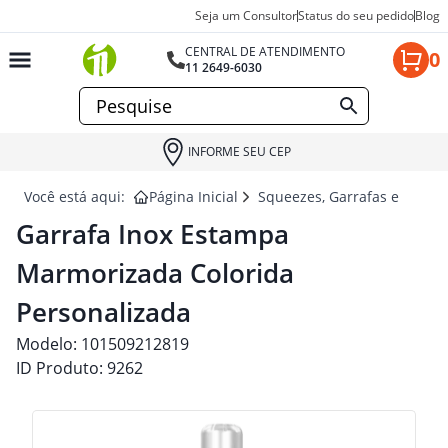
Seja um Consultor
Status do seu pedido
Blog
CENTRAL DE ATENDIMENTO
0
11 2649-6030
INFORME SEU CEP
Você está aqui:
Página Inicial
Squeezes, Garrafas e Coquet
Garrafa Inox Estampa
Marmorizada Colorida
Personalizada
Modelo:
101509212819
ID Produto:
9262