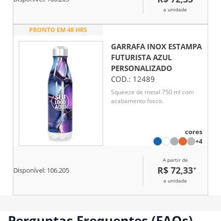
a unidade
PRONTO EM 48 HRS
GARRAFA INOX ESTAMPA
FUTURISTA AZUL
PERSONALIZADO
COD.:
12489
Squeeze de metal 750 ml com
acabamento fosco.
cores
+4
A partir de
R$ 72,33
*
Disponível:
106.205
a unidade
Perguntas Frequentes (FAQs)