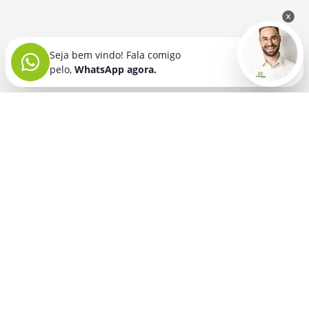
Seja bem vindo! Fala comigo
pelo,
WhatsApp agora.
Seja bem vindo! Fala comigo
pelo,
WhatsApp agora.
BRINDES PERSONALIZADOS
SEGMENTOS
Acessórios De
Guarda Chuva E
Academia para brindes
Celular E Tablet
Guarda Sol
para
Advocacia para brindes
para brindes
brindes
Automotivo para brindes
Acessórios
Kit Churrasco
Técnologicos
para brindes
Churrascaria para brindes
para brindes
Kit Executivo
Corporativo para brindes