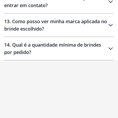
entrar em contato?
30 dias
90 dias
localizados
13
.
Como posso ver minha marca aplicada no
brinde escolhido?
14
.
Qual é a quantidade mínima de brindes
por pedido?
brinde
Personalizado
1 unidade