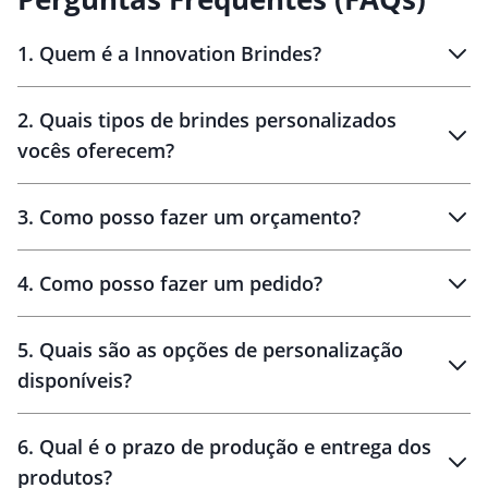
1
.
Quem é a Innovation Brindes?
Innovation Brindes
2
.
Quais tipos de brindes personalizados
Brindes
personalizados
vocês oferecem?
3
.
Como posso fazer um orçamento?
personalizados
4
.
Como posso fazer um pedido?
brinde
5
.
Quais são as opções de personalização
personalização
disponíveis?
amostra virtual
personalização
6
.
Qual é o prazo de produção e entrega dos
produtos?