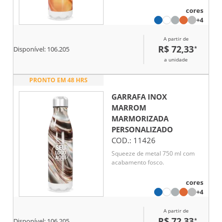
cores
+4
A partir de
R$ 72,33
*
Disponível:
106.205
a unidade
PRONTO EM 48 HRS
GARRAFA INOX
MARROM
MARMORIZADA
PERSONALIZADO
COD.:
11426
Squeeze de metal 750 ml com
acabamento fosco.
cores
+4
A partir de
R$ 72,33
*
Disponível:
106.205