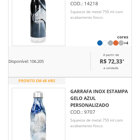
COD.:
14218
Squeeze de metal 750 ml com
acabamento fosco.
cores
+4
A partir de
R$ 72,33
*
Disponível:
106.205
a unidade
PRONTO EM 48 HRS
GARRAFA INOX ESTAMPA
GELO AZUL
PERSONALIZADO
COD.:
9707
Squeeze de metal 750 ml com
acabamento fosco.