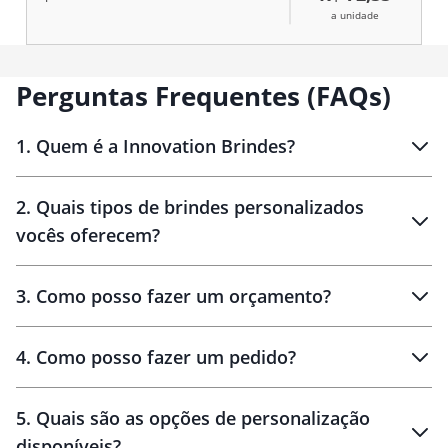
a unidade
Perguntas Frequentes (FAQs)
1
.
Quem é a Innovation Brindes?
Innovation Brindes
2
.
Quais tipos de brindes personalizados
Brindes
personalizados
vocês oferecem?
3
.
Como posso fazer um orçamento?
personalizados
4
.
Como posso fazer um pedido?
brinde
5
.
Quais são as opções de personalização
personalização
disponíveis?
amostra virtual