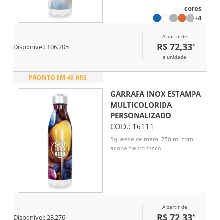
cores
+4
A partir de
R$ 72,33
*
Disponível:
106.205
a unidade
PRONTO EM 48 HRS
GARRAFA INOX ESTAMPA
MULTICOLORIDA
PERSONALIZADO
COD.:
16111
Squeeze de metal 750 ml com
acabamento fosco.
A partir de
R$ 72,33
*
Disponível:
23.276