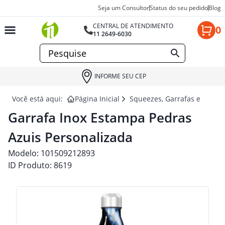
Seja um Consultor
Status do seu pedido
Blog
CENTRAL DE ATENDIMENTO
0
11 2649-6030
INFORME SEU CEP
Você está aqui:
Página Inicial
Squeezes, Garrafas e Coquet
Garrafa Inox Estampa Pedras
Azuis Personalizada
Modelo:
101509212893
ID Produto:
8619