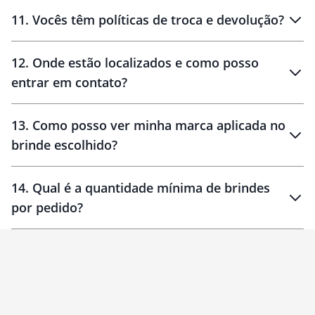
11
.
Vocês têm políticas de troca e devolução?
12
.
Onde estão localizados e como posso
entrar em contato?
30 dias
90 dias
localizados
13
.
Como posso ver minha marca aplicada no
brinde escolhido?
14
.
Qual é a quantidade mínima de brindes
por pedido?
brinde
Personalizado
1 unidade