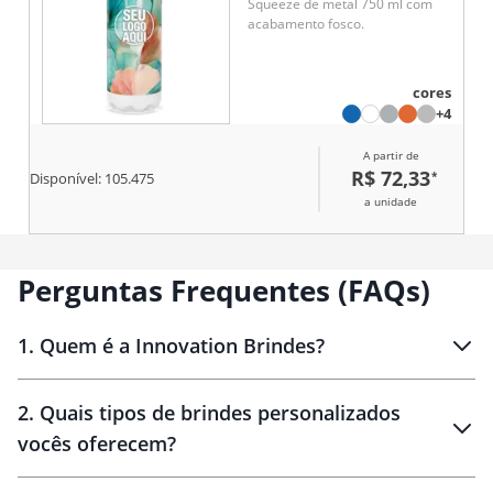
Squeeze de metal 750 ml com
acabamento fosco.
cores
+4
A partir de
R$ 72,33
*
Disponível:
105.475
a unidade
Perguntas Frequentes (FAQs)
1
.
Quem é a Innovation Brindes?
Innovation Brindes
2
.
Quais tipos de brindes personalizados
Brindes
personalizados
vocês oferecem?