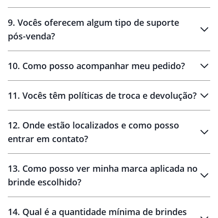
amostras
9
.
Vocês oferecem algum tipo de suporte
pós-venda?
amostras
10
.
Como posso acompanhar meu pedido?
11
.
Vocês têm políticas de troca e devolução?
12
.
Onde estão localizados e como posso
entrar em contato?
30 dias
90 dias
localizados
13
.
Como posso ver minha marca aplicada no
brinde escolhido?
14
.
Qual é a quantidade mínima de brindes