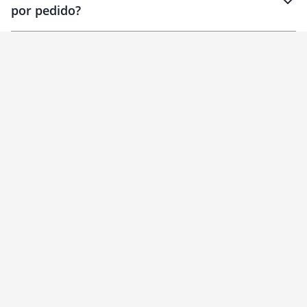
por pedido?
brinde
Personalizado
1 unidade