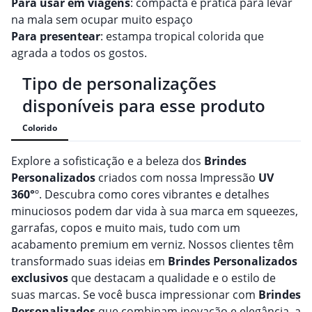
Para usar em viagens
: compacta e prática para levar
na mala sem ocupar muito espaço
Para presentear
: estampa tropical colorida que
agrada a todos os gostos.
Tipo de personalizações
disponíveis para esse produto
Colorido
Explore a sofisticação e a beleza dos
Brindes
Personalizado
s
criados com nossa Impressão
UV
360°
º. Descubra como cores vibrantes e detalhes
minuciosos podem dar vida à sua marca em squeezes,
garrafas, copos e muito mais, tudo com um
acabamento premium em verniz. Nossos clientes têm
transformado suas ideias em
Brindes
Personalizado
s
exclusivos
que destacam a qualidade e o estilo de
suas marcas. Se você busca impressionar com
Brindes
Personalizado
s
que combinam inovação e elegância, a