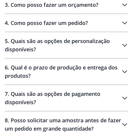
3
.
Como posso fazer um orçamento?
personalizados
4
.
Como posso fazer um pedido?
brinde
5
.
Quais são as opções de personalização
personalização
disponíveis?
amostra virtual
personalização
6
.
Qual é o prazo de produção e entrega dos
produtos?
7
.
Quais são as opções de pagamento
disponíveis?
10 dias
brinde
48 horas
8
.
Posso solicitar uma amostra antes de fazer
um pedido em grande quantidade?