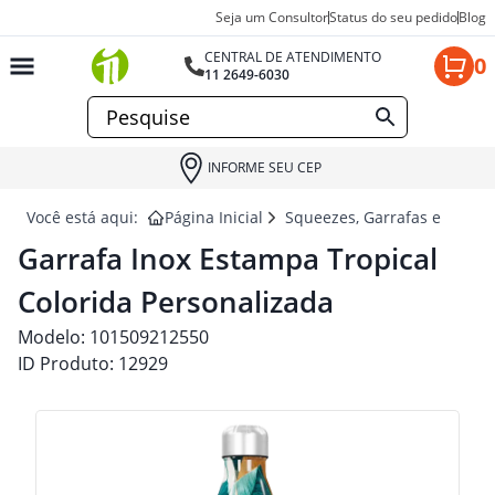
Seja um Consultor
Status do seu pedido
Blog
CENTRAL DE ATENDIMENTO
0
11 2649-6030
INFORME SEU CEP
Você está aqui:
Página Inicial
Squeezes, Garrafas e Coquet
Garrafa Inox Estampa Tropical
Colorida Personalizada
Modelo:
101509212550
ID Produto:
12929