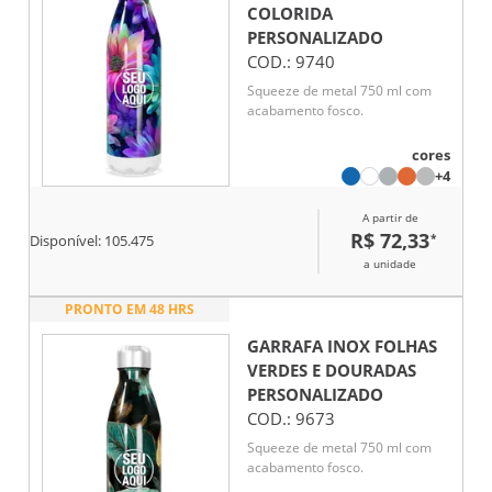
COLORIDA
PERSONALIZADO
COD.:
9740
Squeeze de metal 750 ml com
acabamento fosco.
cores
+4
A partir de
R$ 72,33
*
Disponível:
105.475
a unidade
PRONTO EM 48 HRS
GARRAFA INOX FOLHAS
VERDES E DOURADAS
PERSONALIZADO
COD.:
9673
Squeeze de metal 750 ml com
acabamento fosco.