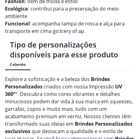
Fashion
: item de moda e estilo
Ecológica
: contribui para a preservação do meio
ambiente
Funcional
: acompanha tampa de rosca e alça para
transporte em cima go:lcery of ap.
Tipo de personalizações
disponíveis para esse produto
Colorido
Explore a sofisticação e a beleza dos
Brindes
Personalizado
s
criados com nossa Impressão
UV
360°
º. Descubra como cores vibrantes e detalhes
minuciosos podem dar vida à sua marca em squeezes,
garrafas, copos e muito mais, tudo com um
acabamento premium em verniz. Nossos clientes têm
transformado suas ideias em
Brindes
Personalizado
s
exclusivos
que destacam a qualidade e o estilo de
suas marcas. Se você busca impressionar com
Brindes