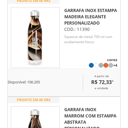
PRONTO EM 48 HRS
GARRAFA INOX ESTAMPA
MADEIRA ELEGANTE
PERSONALIZADO
COD.:
11390
Squeeze de metal 750 ml com
acabamento fosco.
cores
+4
A partir de
R$ 72,33
*
Disponível:
106.205
a unidade
PRONTO EM 48 HRS
GARRAFA INOX
MARROM COM ESTAMPA
ABSTRATA