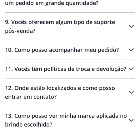
um pedido em grande quantidade?
amostras
9
.
Vocês oferecem algum tipo de suporte
pós-venda?
amostras
10
.
Como posso acompanhar meu pedido?
11
.
Vocês têm políticas de troca e devolução?
12
.
Onde estão localizados e como posso
entrar em contato?
30 dias
90 dias
localizados
13
.
Como posso ver minha marca aplicada no
brinde escolhido?