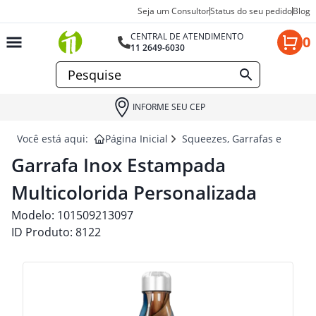
Seja um Consultor
Status do seu pedido
Blog
CENTRAL DE ATENDIMENTO
0
11 2649-6030
INFORME SEU CEP
Você está aqui:
Página Inicial
Squeezes, Garrafas e Coquet
Garrafa Inox Estampada
Multicolorida Personalizada
Modelo:
101509213097
ID Produto:
8122