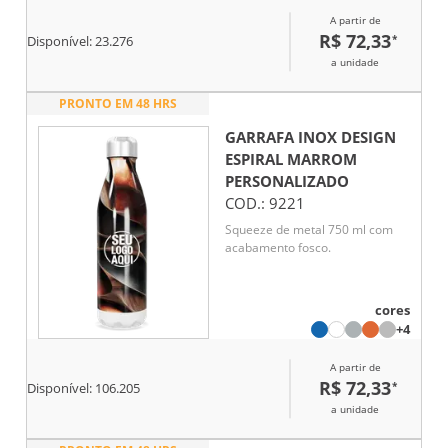
A partir de
R$ 72,33
*
Disponível:
23.276
a unidade
PRONTO EM 48 HRS
GARRAFA INOX DESIGN
ESPIRAL MARROM
PERSONALIZADO
COD.:
9221
Squeeze de metal 750 ml com
acabamento fosco.
cores
+4
A partir de
R$ 72,33
*
Disponível:
106.205
a unidade