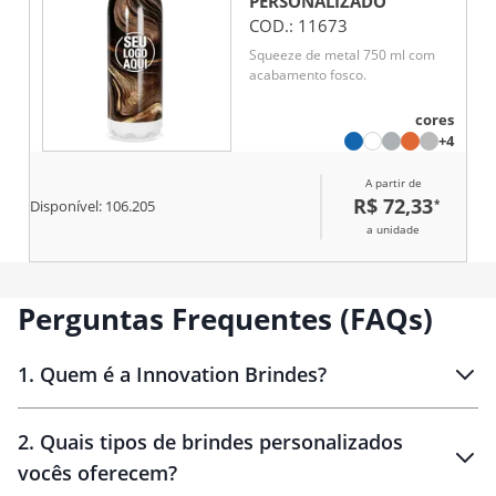
PERSONALIZADO
COD.:
11673
Squeeze de metal 750 ml com
acabamento fosco.
cores
+4
A partir de
R$ 72,33
*
Disponível:
106.205
a unidade
Perguntas Frequentes (FAQs)
1
.
Quem é a Innovation Brindes?
Innovation Brindes
2
.
Quais tipos de brindes personalizados
Brindes
personalizados
vocês oferecem?