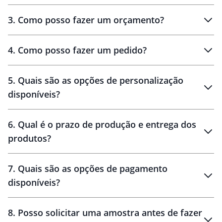
3
.
Como posso fazer um orçamento?
personalizados
4
.
Como posso fazer um pedido?
brinde
5
.
Quais são as opções de personalização
personalização
disponíveis?
amostra virtual
personalização
6
.
Qual é o prazo de produção e entrega dos
produtos?
7
.
Quais são as opções de pagamento
disponíveis?
10 dias
brinde
48 horas
8
.
Posso solicitar uma amostra antes de fazer