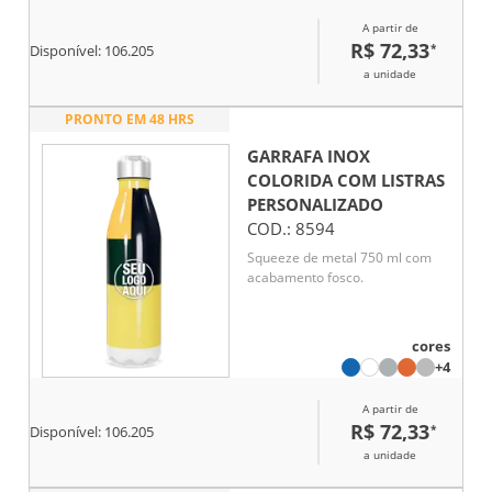
A partir de
R$ 72,33
*
Disponível:
106.205
a unidade
PRONTO EM 48 HRS
GARRAFA INOX
COLORIDA COM LISTRAS
PERSONALIZADO
COD.:
8594
Squeeze de metal 750 ml com
acabamento fosco.
cores
+4
A partir de
R$ 72,33
*
Disponível:
106.205
a unidade