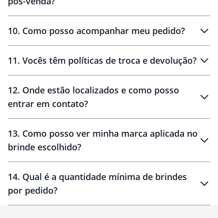
pós-venda?
amostras
10
.
Como posso acompanhar meu pedido?
11
.
Vocês têm políticas de troca e devolução?
12
.
Onde estão localizados e como posso
entrar em contato?
30 dias
90 dias
localizados
13
.
Como posso ver minha marca aplicada no
brinde escolhido?
14
.
Qual é a quantidade mínima de brindes
por pedido?
brinde
Personalizado
1 unidade