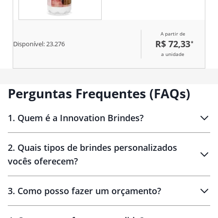
A partir de
R$ 72,33
*
Disponível:
23.276
a unidade
Perguntas Frequentes (FAQs)
1
.
Quem é a Innovation Brindes?
Innovation Brindes
2
.
Quais tipos de brindes personalizados
Brindes
personalizados
vocês oferecem?
3
.
Como posso fazer um orçamento?
personalizados