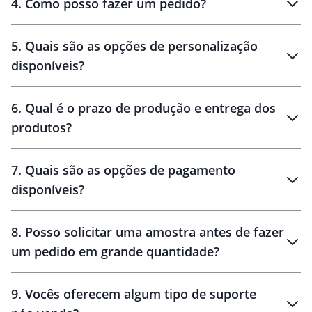
4
.
Como posso fazer um pedido?
brinde
5
.
Quais são as opções de personalização
personalização
disponíveis?
amostra virtual
personalização
6
.
Qual é o prazo de produção e entrega dos
produtos?
7
.
Quais são as opções de pagamento
disponíveis?
10 dias
brinde
48 horas
8
.
Posso solicitar uma amostra antes de fazer
um pedido em grande quantidade?
amostras
9
.
Vocês oferecem algum tipo de suporte