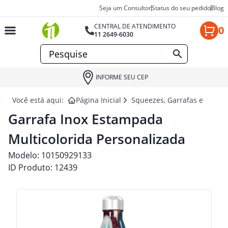
Seja um Consultor
Status do seu pedido
Blog
CENTRAL DE ATENDIMENTO
0
11 2649-6030
INFORME SEU CEP
Você está aqui:
Página Inicial
Squeezes, Garrafas e Coquet
Garrafa Inox Estampada
Multicolorida Personalizada
Modelo:
10150929133
ID Produto:
12439