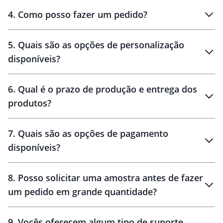
personalizados
4
.
Como posso fazer um pedido?
brinde
5
.
Quais são as opções de personalização
personalização
disponíveis?
amostra virtual
personalização
6
.
Qual é o prazo de produção e entrega dos
produtos?
7
.
Quais são as opções de pagamento
disponíveis?
10 dias
brinde
48 horas
8
.
Posso solicitar uma amostra antes de fazer
um pedido em grande quantidade?
amostras
9
.
Vocês oferecem algum tipo de suporte