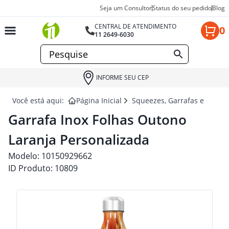
Seja um Consultor
Status do seu pedido
Blog
CENTRAL DE ATENDIMENTO
0
11 2649-6030
INFORME SEU CEP
Você está aqui:
Página Inicial
Squeezes, Garrafas e Coquet
Garrafa Inox Folhas Outono
Laranja Personalizada
Modelo:
10150929662
ID Produto:
10809