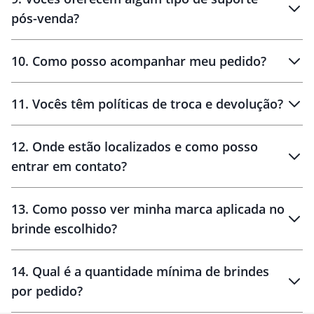
pós-venda?
amostras
10
.
Como posso acompanhar meu pedido?
11
.
Vocês têm políticas de troca e devolução?
12
.
Onde estão localizados e como posso
entrar em contato?
30 dias
90 dias
localizados
13
.
Como posso ver minha marca aplicada no
brinde escolhido?
14
.
Qual é a quantidade mínima de brindes
por pedido?
brinde
Personalizado