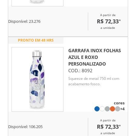
A partir de
R$ 72,33
*
Disponível:
23.276
a unidade
PRONTO EM 48 HRS
GARRAFA INOX FOLHAS
AZUL E ROXO
PERSONALIZADO
COD.:
8092
Squeeze de metal 750 ml com
acabamento fosco.
cores
+4
A partir de
R$ 72,33
*
Disponível:
106.205
a unidade