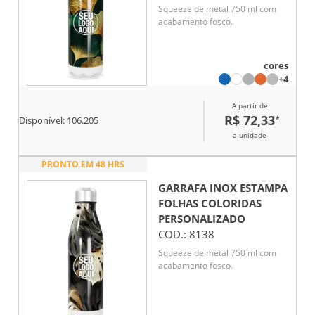
Squeeze de metal 750 ml com
acabamento fosco.
cores
+4
A partir de
R$ 72,33
*
Disponível:
106.205
a unidade
PRONTO EM 48 HRS
GARRAFA INOX ESTAMPA
FOLHAS COLORIDAS
PERSONALIZADO
COD.:
8138
Squeeze de metal 750 ml com
acabamento fosco.