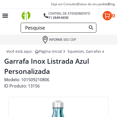
Seja um Consultor
Status do seu pedido
Blog
CENTRAL DE ATENDIMENTO
0
11 2649-6030
INFORME SEU CEP
Você está aqui:
Página Inicial
Squeezes, Garrafas e Coquet
Garrafa Inox Listrada Azul
Personalizada
Modelo:
101509210806
ID Produto:
13156