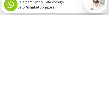
Seja bem vindo! Fala comigo
pelo,
WhatsApp agora.
Seja bem vindo! Fala comigo
pelo,
WhatsApp agora.
BRINDES PERSONALIZADOS
SEGMENTOS
Acessórios De
Guarda Chuva E
Academia para brindes
Celular E Tablet
Guarda Sol
para
Advocacia para brindes
para brindes
brindes
Automotivo para brindes
Acessórios
Kit Churrasco
Técnologicos
para brindes
Churrascaria para brindes
para brindes
Kit Executivo
Corporativo para brindes
Agendas E
para brindes
Calendários
Dia da Mulher para brindes
Kit Queijo E Kit
para brindes
Pizza
para
Dia das Criancas para brindes
Beleza &
brindes
Dia das Maes para brindes
Autocuidado
Kit Vinho
para
para brindes