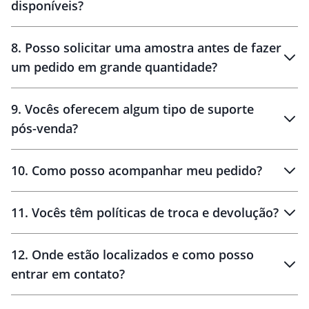
disponíveis?
10 dias
brinde
48 horas
8
.
Posso solicitar uma amostra antes de fazer
um pedido em grande quantidade?
amostras
9
.
Vocês oferecem algum tipo de suporte
pós-venda?
amostras
10
.
Como posso acompanhar meu pedido?
11
.
Vocês têm políticas de troca e devolução?
12
.
Onde estão localizados e como posso
entrar em contato?
30 dias
90 dias
localizados