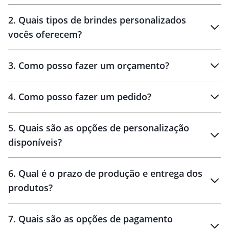
Innovation Brindes
2
.
Quais tipos de brindes personalizados
Brindes
personalizados
vocês oferecem?
3
.
Como posso fazer um orçamento?
personalizados
4
.
Como posso fazer um pedido?
brinde
5
.
Quais são as opções de personalização
personalização
disponíveis?
amostra virtual
personalização
6
.
Qual é o prazo de produção e entrega dos
produtos?
7
.
Quais são as opções de pagamento