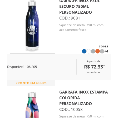
GARRAFA INOX AZUL
ESCURO 750ML
PERSONALIZADO
COD.:
9081
Squeeze de metal 750 ml com
acabamento fosco.
cores
+4
A partir de
R$ 72,33
*
Disponível:
106.205
a unidade
PRONTO EM 48 HRS
GARRAFA INOX ESTAMPA
COLORIDA
PERSONALIZADO
COD.:
10058
Squeeze de metal 750 ml com