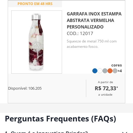
PRONTO EM 48 HRS
GARRAFA INOX ESTAMPA
ABSTRATA VERMELHA
PERSONALIZADO
COD.:
12017
Squeeze de metal 750 ml com
acabamento fosco.
cores
+4
A partir de
R$ 72,33
*
Disponível:
106.205
a unidade
Perguntas Frequentes (FAQs)