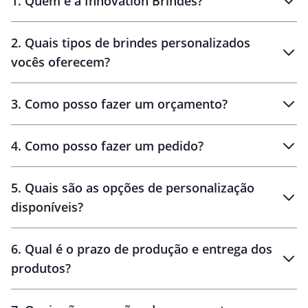
1
.
Quem é a Innovation Brindes?
Innovation Brindes
2
.
Quais tipos de brindes personalizados
Brindes
personalizados
vocês oferecem?
3
.
Como posso fazer um orçamento?
personalizados
4
.
Como posso fazer um pedido?
brinde
5
.
Quais são as opções de personalização
personalização
disponíveis?
amostra virtual
personalização
6
.
Qual é o prazo de produção e entrega dos
produtos?