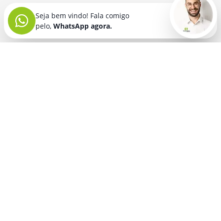
Seja bem vindo! Fala comigo
pelo,
WhatsApp agora.
Seja bem vindo! Fala comigo
pelo,
WhatsApp agora.
BRINDES PERSONALIZADOS
SEGMENTOS
Acessórios De
Guarda Chuva E
Academia para brindes
Celular E Tablet
Guarda Sol
para
Advocacia para brindes
para brindes
brindes
Automotivo para brindes
Acessórios
Kit Churrasco
Técnologicos
para brindes
Churrascaria para brindes
para brindes
Kit Executivo
Corporativo para brindes
Agendas E
para brindes
Calendários
Dia da Mulher para brindes
Kit Queijo E Kit
para brindes
Pizza
para
Dia das Criancas para brindes
Beleza &
brindes