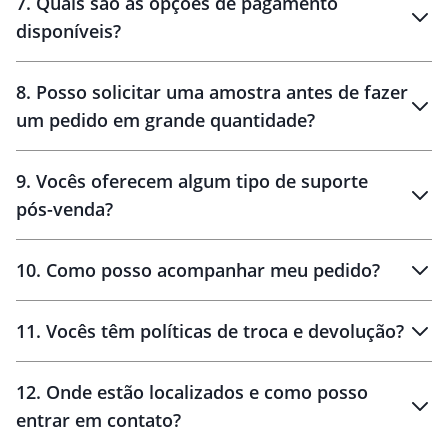
7
.
Quais são as opções de pagamento
disponíveis?
10 dias
brinde
48 horas
8
.
Posso solicitar uma amostra antes de fazer
um pedido em grande quantidade?
amostras
9
.
Vocês oferecem algum tipo de suporte
pós-venda?
amostras
10
.
Como posso acompanhar meu pedido?
11
.
Vocês têm políticas de troca e devolução?
12
.
Onde estão localizados e como posso
entrar em contato?
30 dias
90 dias