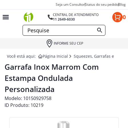
Seja um Consultor
Status do seu pedido
Blog
CENTRAL DE ATENDIMENTO
0
11 2649-6030
INFORME SEU CEP
Você está aqui:
Página Inicial
Squeezes, Garrafas e Coquet
Garrafa Inox Marrom Com
Estampa Ondulada
Personalizada
Modelo:
10150929758
ID Produto:
10219