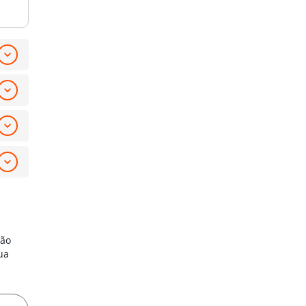
ção
ua