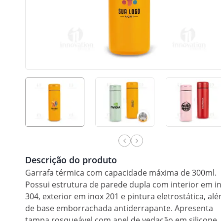
Descrição do produto
Garrafa térmica com capacidade máxima de 300ml.
Possui estrutura de parede dupla com interior em i
304, exterior em inox 201 e pintura eletrostática, al
de base emborrachada antiderrapante. Apresenta
tampa rosqueável com anel de vedação em silicone.