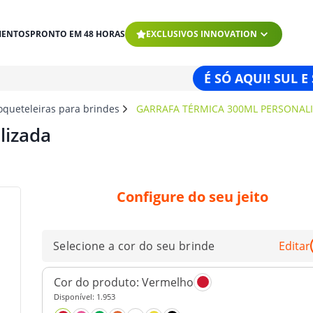
MENTOS
PRONTO EM 48 HORAS
EXCLUSIVOS INNOVATION
É SÓ AQUI! SUL E
oqueteleiras para brindes
GARRAFA TÉRMICA 300ML PERSONAL
lizada
Configure do seu jeito
Selecione a cor do seu brinde
Editar
Cor do produto:
Vermelho
Disponível:
1.953