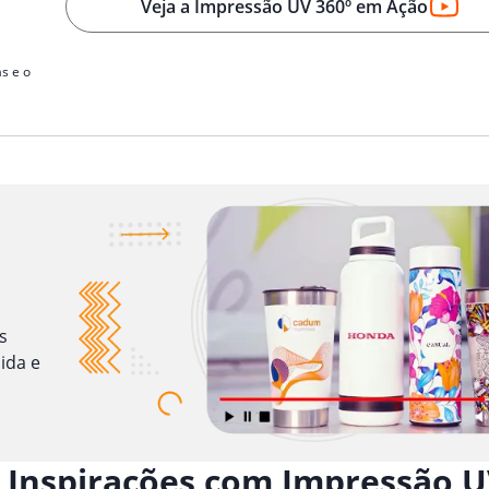
Veja a Impressão UV 360º em Ação
s e o
s
ida e
 Inspirações com Impressão U