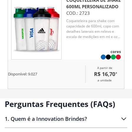
COQUETELEIRA DE SHAKE
600ML
PERSONALIZADO
COD.:
2723
Coqueteleira para shake com
capacidade de 600ml, copo com
detalhes laterais em relevo e
escala de medições em ml e oz.
Tampa rosqueável com bocal e
trava de segurança, acompanha
cores
misturador de mola.
A partir de
R$ 16,70
*
Disponível:
9.027
a unidade
Perguntas Frequentes (FAQs)
1
.
Quem é a Innovation Brindes?
Innovation Brindes