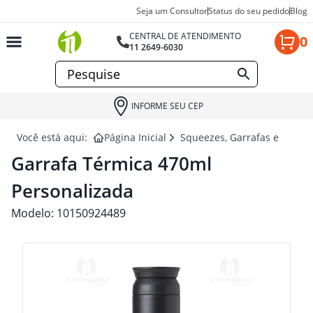
Seja um Consultor
Status do seu pedido
Blog
CENTRAL DE ATENDIMENTO
0
11 2649-6030
INFORME SEU CEP
Você está aqui:
Página Inicial
Squeezes, Garrafas e Coquet
Garrafa Térmica 470ml
Personalizada
Modelo:
10150924489