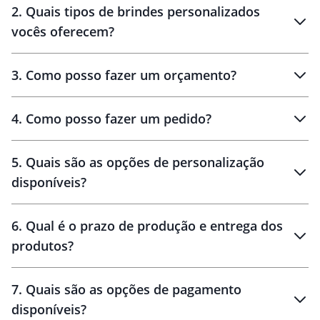
2
.
Quais tipos de brindes personalizados
Brindes
personalizados
vocês oferecem?
3
.
Como posso fazer um orçamento?
personalizados
4
.
Como posso fazer um pedido?
brinde
5
.
Quais são as opções de personalização
personalização
disponíveis?
amostra virtual
personalização
6
.
Qual é o prazo de produção e entrega dos
produtos?
7
.
Quais são as opções de pagamento
disponíveis?
10 dias