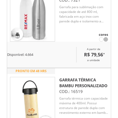
COD.:
7321
Garrafa para sublimação com
capacidade de até 800 ml,
fabricada em aço inox com
parede dupla e isolamento a
vácuo. A tampa possui sistema
de vedação a vácuo, garantindo
cores
melhor conservação da
temperatura por mais tempo.
Ideal para bebidas quentes ou
A partir de
frias.
R$ 79,56
*
Disponível:
4.664
a unidade
PRONTO EM 48 HRS
GARRAFA TÉRMICA
BAMBU
PERSONALIZADO
COD.:
16519
Garrafa térmica com capacidade
máxima de 400ml. Possui
estrutura de parede dupla com
revestimento externo em bambu
e parte interna em inox 304.