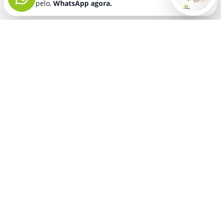
pelo,
WhatsApp agora.
Seja bem vindo! Fala comigo
pelo,
WhatsApp agora.
BRINDES PERSONALIZADOS
SEGMENTOS
Acessórios De
Guarda Chuva E
Academia para brindes
Celular E Tablet
Guarda Sol
para
Advocacia para brindes
para brindes
brindes
Automotivo para brindes
Acessórios
Kit Churrasco
Técnologicos
para brindes
Churrascaria para brindes
para brindes
Kit Executivo
Corporativo para brindes
Agendas E
para brindes
Calendários
Dia da Mulher para brindes
Kit Queijo E Kit
para brindes
Pizza
para
Dia das Criancas para brindes
Beleza &
brindes
Dia das Maes para brindes
Autocuidado
Kit Vinho
para
para brindes
Dia do Trabalho para brindes
brindes
Bloco De