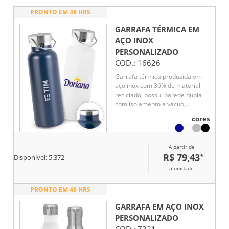
PRONTO EM 48 HRS
GARRAFA TÉRMICA EM
AÇO INOX
PERSONALIZADO
COD.:
16626
Garrafa térmica produzida em
aço inox com 36% de material
reciclado, possui parede dupla
com isolamento a vácuo,
auxiliando na conservação da
cores
temperatura das bebidas por
mais tempo. Conta com tampa
resistente e alça de transporte
A partir de
em inox, unindo praticidade e
R$ 79,43
*
Disponível:
5.372
sofisticação. Capacidade de até
810 mL.
a unidade
PRONTO EM 48 HRS
GARRAFA EM AÇO INOX
PERSONALIZADO