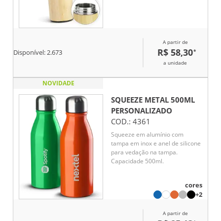
Conta com tampa rosqueável em
polipropileno (PP) com alça para
transporte. Acompanha cesto
infusor com alça em inox 304.
A partir de
R$ 58,30
*
Disponível:
2.673
a unidade
NOVIDADE
SQUEEZE METAL 500ML
PERSONALIZADO
COD.:
4361
Squeeze em alumínio com
tampa em inox e anel de silicone
para vedação na tampa.
Capacidade 500ml.
cores
+2
A partir de