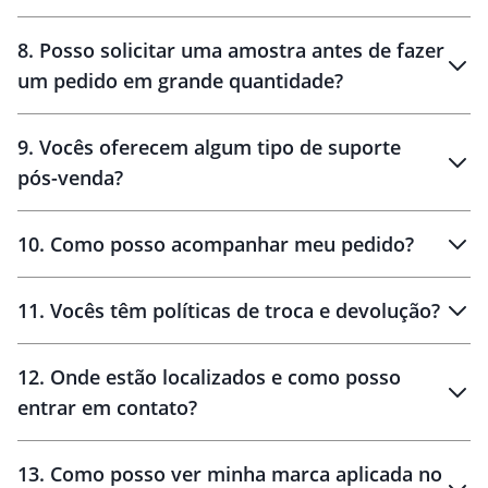
brinde
48 horas
8
.
Posso solicitar uma amostra antes de fazer
um pedido em grande quantidade?
amostras
9
.
Vocês oferecem algum tipo de suporte
pós-venda?
amostras
10
.
Como posso acompanhar meu pedido?
11
.
Vocês têm políticas de troca e devolução?
12
.
Onde estão localizados e como posso
entrar em contato?
30 dias
90 dias
localizados
13
.
Como posso ver minha marca aplicada no