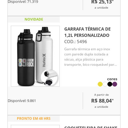
R$ 25,13
*
Disponível:
71.319
a unidade
NOVIDADE
GARRAFA TÉRMICA DE
1,2L
PERSONALIZADO
COD.:
5496
Garrafa térmica em aço inox
com parede dupla isolada a
vácuo, alça plástica para
transporte, bico rosqueável para
fácil acesso, com capacidade de
1,2l.
cores
A partir de
R$ 88,04
*
Disponível:
9.861
a unidade
PRONTO EM 48 HRS