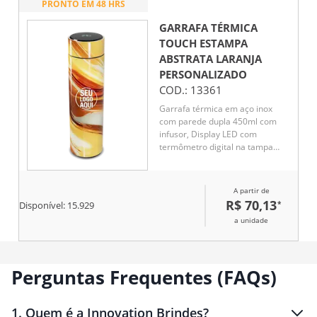
PRONTO EM 48 HRS
GARRAFA TÉRMICA
TOUCH ESTAMPA
ABSTRATA LARANJA
PERSONALIZADO
COD.:
13361
Garrafa térmica em aço inox
com parede dupla 450ml com
infusor, Display LED com
termômetro digital na tampa
para indicar a temperatura do
líquido, Conserva líquido quente
por até 5 horas e líquido frio até
A partir de
7 horas
R$ 70,13
*
Disponível:
15.929
a unidade
Perguntas Frequentes (FAQs)
1
.
Quem é a Innovation Brindes?