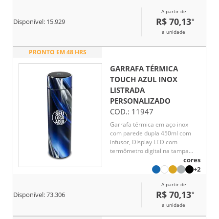
7 horas
A partir de
R$ 70,13
*
Disponível:
15.929
a unidade
PRONTO EM 48 HRS
GARRAFA TÉRMICA
TOUCH AZUL INOX
LISTRADA
PERSONALIZADO
COD.:
11947
Garrafa térmica em aço inox
com parede dupla 450ml com
infusor, Display LED com
termômetro digital na tampa
para indicar a temperatura do
cores
líquido, Conserva líquido quente
+2
por até 5 horas e líquido frio até
A partir de
7 horas
R$ 70,13
*
Disponível:
73.306
a unidade