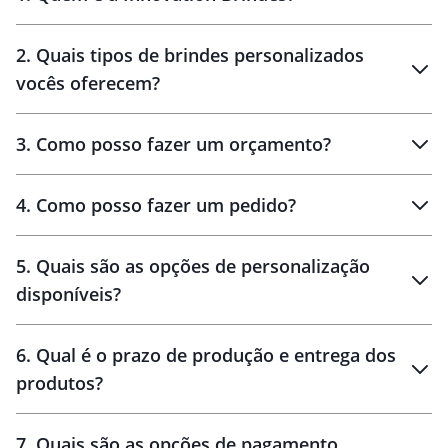
Innovation Brindes
2
.
Quais tipos de brindes personalizados
Brindes
personalizados
vocês oferecem?
3
.
Como posso fazer um orçamento?
personalizados
4
.
Como posso fazer um pedido?
brinde
5
.
Quais são as opções de personalização
personalização
disponíveis?
amostra virtual
personalização
6
.
Qual é o prazo de produção e entrega dos
produtos?
7
.
Quais são as opções de pagamento