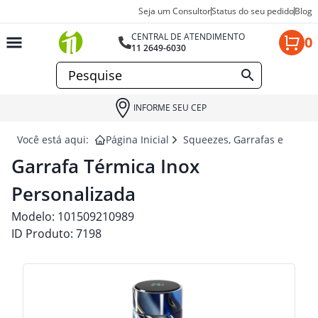
Seja um Consultor
Status do seu pedido
Blog
CENTRAL DE ATENDIMENTO
0
11 2649-6030
INFORME SEU CEP
Você está aqui:
Página Inicial
Squeezes, Garrafas e Coquet
Garrafa Térmica Inox
Personalizada
Modelo:
101509210989
ID Produto:
7198