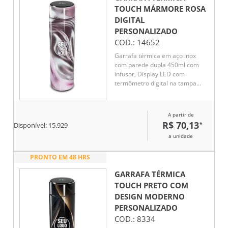
TOUCH MÁRMORE ROSA
DIGITAL
PERSONALIZADO
COD.:
14652
Garrafa térmica em aço inox
com parede dupla 450ml com
infusor, Display LED com
termômetro digital na tampa
para indicar a temperatura do
líquido, Conserva líquido quente
por até 5 horas e líquido frio até
A partir de
7 horas
R$ 70,13
*
Disponível:
15.929
a unidade
PRONTO EM 48 HRS
GARRAFA TÉRMICA
TOUCH PRETO COM
DESIGN MODERNO
PERSONALIZADO
COD.:
8334