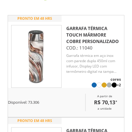
PRONTO EM 48 HRS
GARRAFA TÉRMICA
TOUCH MÁRMORE
COBRE
PERSONALIZADO
COD.:
11040
Garrafa térmica em aço inox
com parede dupla 450ml com
infusor, Display LED com
termômetro digital na tampa
para indicar a temperatura do
cores
líquido, Conserva líquido quente
+2
por até 5 horas e líquido frio até
7 horas
A partir de
R$ 70,13
*
Disponível:
73.306
a unidade
PRONTO EM 48 HRS
GARRAFA TÉRMICA