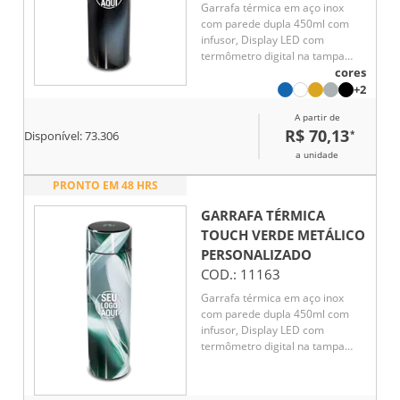
Garrafa térmica em aço inox
com parede dupla 450ml com
infusor, Display LED com
termômetro digital na tampa
para indicar a temperatura do
cores
líquido, Conserva líquido quente
+2
por até 5 horas e líquido frio até
A partir de
7 horas
R$ 70,13
*
Disponível:
73.306
a unidade
PRONTO EM 48 HRS
GARRAFA TÉRMICA
TOUCH VERDE METÁLICO
PERSONALIZADO
COD.:
11163
Garrafa térmica em aço inox
com parede dupla 450ml com
infusor, Display LED com
termômetro digital na tampa
para indicar a temperatura do
líquido, Conserva líquido quente
por até 5 horas e líquido frio até