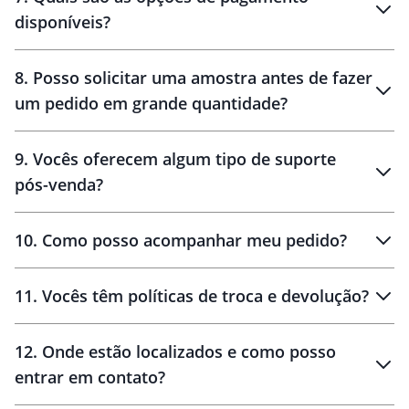
disponíveis?
10 dias
brinde
48 horas
8
.
Posso solicitar uma amostra antes de fazer
um pedido em grande quantidade?
amostras
9
.
Vocês oferecem algum tipo de suporte
pós-venda?
amostras
10
.
Como posso acompanhar meu pedido?
11
.
Vocês têm políticas de troca e devolução?
12
.
Onde estão localizados e como posso
entrar em contato?
30 dias
90 dias