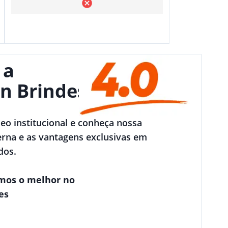
 a
n Brindes
deo institucional e conheça nossa
rna e as vantagens exclusivas em
dos.
mos o melhor no
es