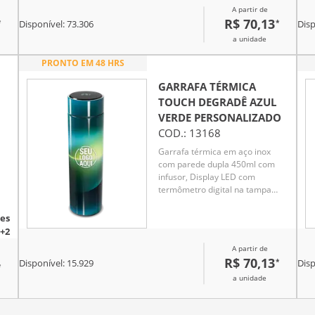
A partir de
7 horas
R$ 70,13
*
*
Disponível:
73.306
Disp
a unidade
PRONTO EM 48 HRS
GARRAFA TÉRMICA
TOUCH DEGRADÊ AZUL
VERDE
PERSONALIZADO
COD.:
13168
Garrafa térmica em aço inox
com parede dupla 450ml com
infusor, Display LED com
termômetro digital na tampa
para indicar a temperatura do
líquido, Conserva líquido quente
es
por até 5 horas e líquido frio até
te
+2
7 horas
té
A partir de
R$ 70,13
*
Disponível:
15.929
Disp
*
a unidade