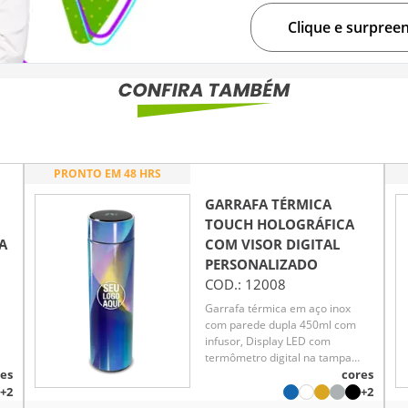
Clique e surpree
PRONTO EM 48 HRS
GARRAFA TÉRMICA
TOUCH HOLOGRÁFICA
A
COM VISOR DIGITAL
PERSONALIZADO
COD.:
12008
Garrafa térmica em aço inox
com parede dupla 450ml com
infusor, Display LED com
termômetro digital na tampa
es
para indicar a temperatura do
cores
te
líquido, Conserva líquido quente
+2
+2
té
por até 5 horas e líquido frio até