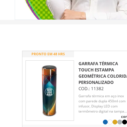
PRONTO EM 48 HRS
GARRAFA TÉRMICA
TOUCH ESTAMPA
GEOMÉTRICA COLORID
PERSONALIZADO
COD.:
11382
Garrafa térmica em aço inox
com parede dupla 450ml com
infusor, Display LED com
termômetro digital na tampa
para indicar a temperatura do
cor
líquido, Conserva líquido quen
por até 5 horas e líquido frio a