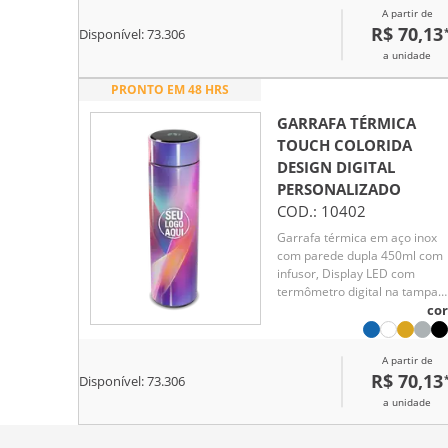
A partir de
7 horas
R$ 70,13
Disponível:
73.306
a unidade
PRONTO EM 48 HRS
GARRAFA TÉRMICA
TOUCH COLORIDA
DESIGN DIGITAL
PERSONALIZADO
COD.:
10402
Garrafa térmica em aço inox
com parede dupla 450ml com
infusor, Display LED com
termômetro digital na tampa
para indicar a temperatura do
cor
líquido, Conserva líquido quen
por até 5 horas e líquido frio a
A partir de
7 horas
R$ 70,13
Disponível:
73.306
a unidade