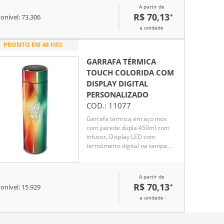
A partir de
7 horas
R$ 70,13
*
onível:
73.306
a unidade
PRONTO EM 48 HRS
GARRAFA TÉRMICA
TOUCH COLORIDA COM
DISPLAY DIGITAL
PERSONALIZADO
COD.:
11077
Garrafa térmica em aço inox
com parede dupla 450ml com
infusor, Display LED com
termômetro digital na tampa
para indicar a temperatura do
líquido, Conserva líquido quente
por até 5 horas e líquido frio até
A partir de
7 horas
R$ 70,13
*
onível:
15.929
a unidade