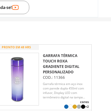
nda-se!
PRONTO EM 48 HRS
GARRAFA TÉRMICA
TOUCH ROXA
GRADIENTE DIGITAL
PERSONALIZADO
COD.:
11366
Garrafa térmica em aço inox
com parede dupla 450ml com
infusor, Display LED com
termômetro digital na tampa
para indicar a temperatura do
cores
líquido, Conserva líquido quente
+2
por até 5 horas e líquido frio até