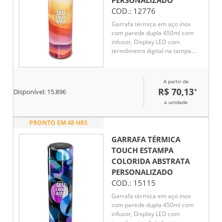
PERSONALIZADO
COD.:
12776
Garrafa térmica em aço inox
com parede dupla 450ml com
infusor, Display LED com
termômetro digital na tampa
para indicar a temperatura do
líquido, Conserva líquido quente
por até 5 horas e líquido frio até
A partir de
7 horas
R$ 70,13
*
Disponível:
15.896
a unidade
PRONTO EM 48 HRS
GARRAFA TÉRMICA
TOUCH ESTAMPA
COLORIDA ABSTRATA
PERSONALIZADO
COD.:
15115
Garrafa térmica em aço inox
com parede dupla 450ml com
infusor, Display LED com