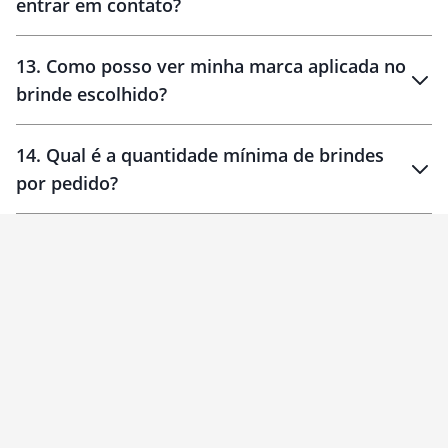
entrar em contato?
30 dias
90 dias
localizados
13
.
Como posso ver minha marca aplicada no
brinde escolhido?
14
.
Qual é a quantidade mínima de brindes
por pedido?
brinde
Personalizado
1 unidade