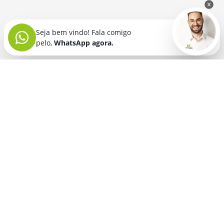
Seja bem vindo! Fala comigo
pelo,
WhatsApp agora.
Seja bem vindo! Fala comigo
pelo,
WhatsApp agora.
BRINDES PERSONALIZADOS
SEGMENTOS
Acessórios De
Guarda Chuva E
Academia para brindes
Celular E Tablet
Guarda Sol
para
Advocacia para brindes
para brindes
brindes
Automotivo para brindes
Acessórios
Kit Churrasco
Técnologicos
para brindes
Churrascaria para brindes
para brindes
Kit Executivo
Corporativo para brindes
Agendas E
para brindes
Calendários
Dia da Mulher para brindes