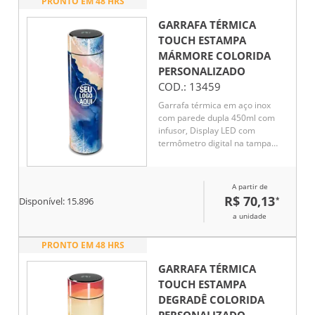
PRONTO EM 48 HRS
GARRAFA TÉRMICA
TOUCH ESTAMPA
MÁRMORE COLORIDA
PERSONALIZADO
COD.:
13459
Garrafa térmica em aço inox
com parede dupla 450ml com
infusor, Display LED com
termômetro digital na tampa
para indicar a temperatura do
líquido, Conserva líquido quente
por até 5 horas e líquido frio até
A partir de
7 horas
R$ 70,13
*
Disponível:
15.896
a unidade
PRONTO EM 48 HRS
GARRAFA TÉRMICA
TOUCH ESTAMPA
DEGRADÊ COLORIDA