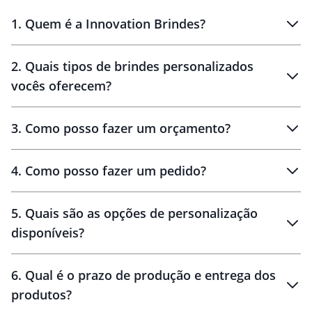
1
.
Quem é a Innovation Brindes?
Innovation Brindes
2
.
Quais tipos de brindes personalizados
Brindes
personalizados
vocês oferecem?
3
.
Como posso fazer um orçamento?
personalizados
4
.
Como posso fazer um pedido?
brinde
5
.
Quais são as opções de personalização
personalização
disponíveis?
amostra virtual
personalização
6
.
Qual é o prazo de produção e entrega dos
produtos?