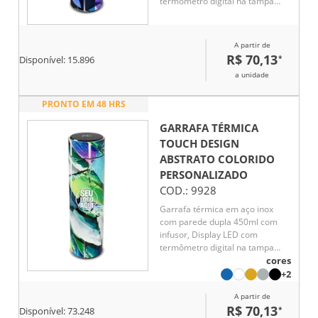
termômetro digital na tampa
para indicar a temperatura do
líquido, Conserva líquido quente
por até 5 horas e líquido frio até
A partir de
7 horas
R$ 70,13
*
Disponível:
15.896
a unidade
PRONTO EM 48 HRS
GARRAFA TÉRMICA
TOUCH DESIGN
ABSTRATO COLORIDO
PERSONALIZADO
COD.:
9928
Garrafa térmica em aço inox
com parede dupla 450ml com
infusor, Display LED com
termômetro digital na tampa
para indicar a temperatura do
cores
líquido, Conserva líquido quente
+2
por até 5 horas e líquido frio até
A partir de
7 horas
R$ 70,13
*
Disponível:
73.248