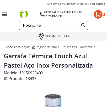
Seja um Consultor
Status do seu pedido
Blog
CENTRAL DE ATENDIMENTO
0
11 2649-6030
INFORME SEU CEP
Você está aqui:
Página Inicial
Squeezes, Garrafas e Coquet
Garrafa Térmica Touch Azul
Pastel Aço Inox Personalizada
Modelo:
10150929402
ID Produto:
13437