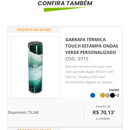
PRONTO EM 48 HRS
GARRAFA TÉRMICA
TOUCH ESTAMPA ONDAS
VERDE
PERSONALIZADO
COD.:
9715
Garrafa térmica em aço inox
com parede dupla 450ml com
infusor, Display LED com
termômetro digital na tampa
para indicar a temperatura do
cores
líquido, Conserva líquido quente
+2
por até 5 horas e líquido frio até
7 horas
A partir de
R$ 70,13
*
Disponível:
73.248
a unidade