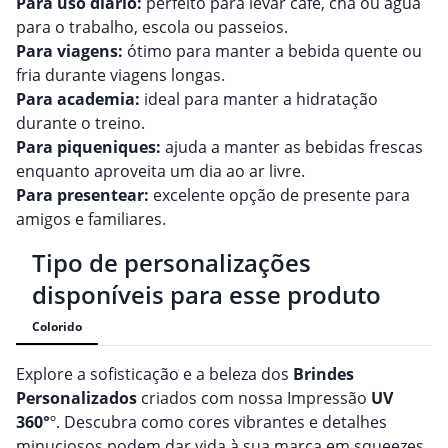
Para uso diário:
perfeito para levar café, chá ou água
para o trabalho, escola ou passeios.
Para viagens:
ótimo para manter a bebida quente ou
fria durante viagens longas.
Para academia:
ideal para manter a hidratação
durante o treino.
Para piqueniques:
ajuda a manter as bebidas frescas
enquanto aproveita um dia ao ar livre.
Para presentear:
excelente opção de presente para
amigos e familiares.
Tipo de personalizações
disponíveis para esse produto
Colorido
Explore a sofisticação e a beleza dos
Brindes
Personalizado
s
criados com nossa Impressão
UV
360°
º. Descubra como cores vibrantes e detalhes
minuciosos podem dar vida à sua marca em squeezes,