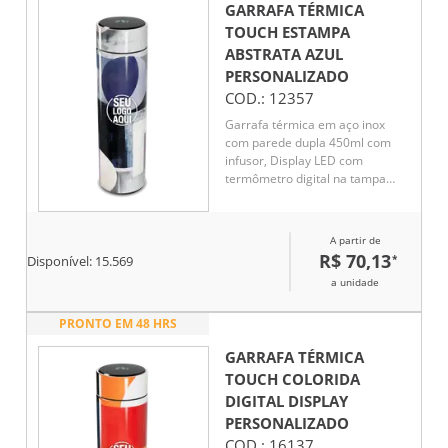
GARRAFA TÉRMICA
TOUCH ESTAMPA
ABSTRATA AZUL
PERSONALIZADO
COD.:
12357
Garrafa térmica em aço inox
com parede dupla 450ml com
infusor, Display LED com
termômetro digital na tampa
para indicar a temperatura do
líquido, Conserva líquido quente
por até 5 horas e líquido frio até
A partir de
7 horas
R$ 70,13
*
Disponível:
15.569
a unidade
PRONTO EM 48 HRS
GARRAFA TÉRMICA
TOUCH COLORIDA
DIGITAL DISPLAY
PERSONALIZADO
COD.:
16137