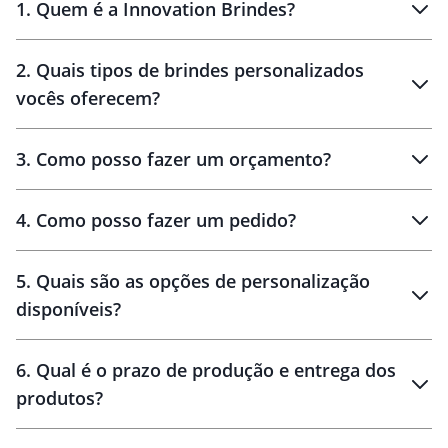
1
.
Quem é a Innovation Brindes?
Innovation Brindes
2
.
Quais tipos de brindes personalizados
Brindes
personalizados
vocês oferecem?
3
.
Como posso fazer um orçamento?
personalizados
4
.
Como posso fazer um pedido?
brinde
5
.
Quais são as opções de personalização
personalização
disponíveis?
amostra virtual
personalização
6
.
Qual é o prazo de produção e entrega dos
produtos?