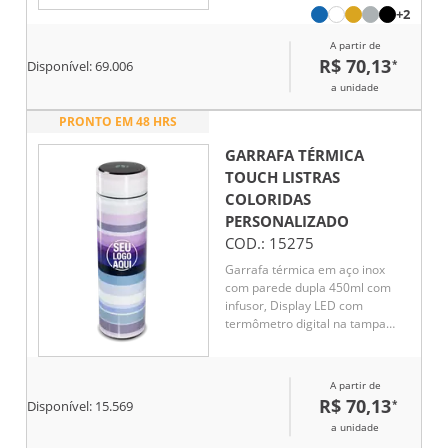
líquido, Conserva líquido quente
+2
por até 5 horas e líquido frio até
A partir de
7 horas
R$ 70,13
*
Disponível:
69.006
a unidade
PRONTO EM 48 HRS
GARRAFA TÉRMICA
TOUCH LISTRAS
COLORIDAS
PERSONALIZADO
COD.:
15275
Garrafa térmica em aço inox
com parede dupla 450ml com
infusor, Display LED com
termômetro digital na tampa
para indicar a temperatura do
líquido, Conserva líquido quente
por até 5 horas e líquido frio até
A partir de
7 horas
R$ 70,13
*
Disponível:
15.569
a unidade