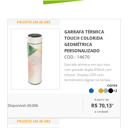
PRONTO EM 48 HRS
GARRAFA TÉRMICA
TOUCH COLORIDA
GEOMÉTRICA
PERSONALIZADO
COD.:
14670
Garrafa térmica em aço inox
com parede dupla 450ml com
infusor, Display LED com
termômetro digital na tampa
para indicar a temperatura do
cores
líquido, Conserva líquido quente
+2
por até 5 horas e líquido frio até
A partir de
7 horas
R$ 70,13
*
Disponível:
69.006
a unidade
PRONTO EM 48 HRS