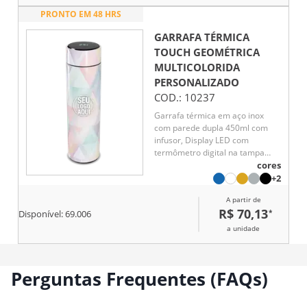
PRONTO EM 48 HRS
GARRAFA TÉRMICA
TOUCH GEOMÉTRICA
MULTICOLORIDA
PERSONALIZADO
COD.:
10237
Garrafa térmica em aço inox
com parede dupla 450ml com
infusor, Display LED com
termômetro digital na tampa
para indicar a temperatura do
cores
líquido, Conserva líquido quente
+2
por até 5 horas e líquido frio até
A partir de
7 horas
R$ 70,13
*
Disponível:
69.006
a unidade
Perguntas Frequentes (FAQs)