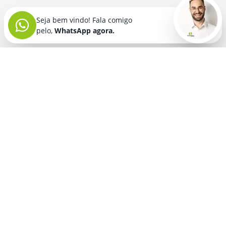
Seja bem vindo! Fala comigo
pelo,
WhatsApp agora.
Seja bem vindo! Fala comigo
pelo,
WhatsApp agora.
BRINDES PERSONALIZADOS
SEGMENTOS
Acessórios De
Guarda Chuva E
Academia para brindes
Celular E Tablet
Guarda Sol
para
Advocacia para brindes
para brindes
brindes
Automotivo para brindes
Acessórios
Kit Churrasco
Técnologicos
para brindes
Churrascaria para brindes
para brindes
Kit Executivo
Corporativo para brindes
Agendas E
para brindes
Calendários
Dia da Mulher para brindes
Kit Queijo E Kit
para brindes
Pizza
para
Dia das Criancas para brindes