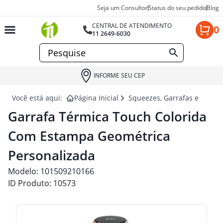
Seja um Consultor
Status do seu pedido
Blog
CENTRAL DE ATENDIMENTO
0
11 2649-6030
INFORME SEU CEP
Você está aqui:
Página Inicial
Squeezes, Garrafas e Coquet
Garrafa Térmica Touch Colorida
Com Estampa Geométrica
Personalizada
Modelo:
101509210166
ID Produto:
10573