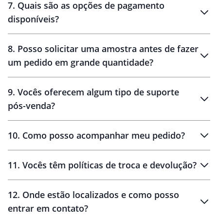
7
.
Quais são as opções de pagamento
disponíveis?
10 dias
brinde
48 horas
8
.
Posso solicitar uma amostra antes de fazer
um pedido em grande quantidade?
amostras
9
.
Vocês oferecem algum tipo de suporte
pós-venda?
amostras
10
.
Como posso acompanhar meu pedido?
11
.
Vocês têm políticas de troca e devolução?
12
.
Onde estão localizados e como posso
entrar em contato?
30 dias
90 dias