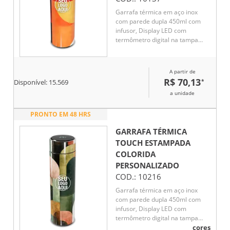
Garrafa térmica em aço inox
com parede dupla 450ml com
infusor, Display LED com
termômetro digital na tampa
para indicar a temperatura do
líquido, Conserva líquido quente
por até 5 horas e líquido frio até
A partir de
7 horas
R$ 70,13
*
Disponível:
15.569
a unidade
PRONTO EM 48 HRS
GARRAFA TÉRMICA
TOUCH ESTAMPADA
COLORIDA
PERSONALIZADO
COD.:
10216
Garrafa térmica em aço inox
com parede dupla 450ml com
infusor, Display LED com
termômetro digital na tampa
para indicar a temperatura do
cores