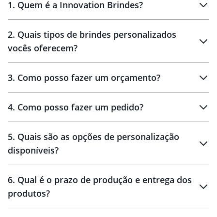
1
.
Quem é a Innovation Brindes?
Innovation Brindes
2
.
Quais tipos de brindes personalizados
Brindes
personalizados
vocês oferecem?
3
.
Como posso fazer um orçamento?
personalizados
4
.
Como posso fazer um pedido?
brinde
5
.
Quais são as opções de personalização
personalização
disponíveis?
amostra virtual
personalização
6
.
Qual é o prazo de produção e entrega dos
produtos?