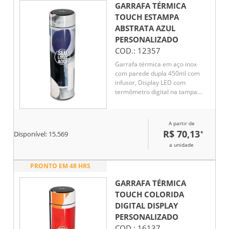
GARRAFA TÉRMICA
TOUCH ESTAMPA
ABSTRATA AZUL
PERSONALIZADO
COD.:
12357
Garrafa térmica em aço inox
com parede dupla 450ml com
infusor, Display LED com
termômetro digital na tampa
para indicar a temperatura do
líquido, Conserva líquido quente
por até 5 horas e líquido frio até
A partir de
7 horas
R$ 70,13
*
Disponível:
15.569
a unidade
PRONTO EM 48 HRS
GARRAFA TÉRMICA
TOUCH COLORIDA
DIGITAL DISPLAY
PERSONALIZADO
COD.:
16137