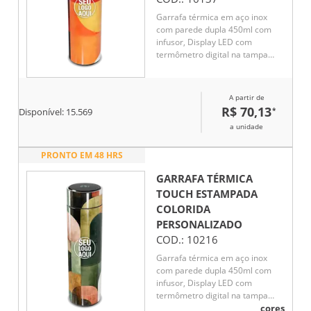
Garrafa térmica em aço inox
com parede dupla 450ml com
infusor, Display LED com
termômetro digital na tampa
para indicar a temperatura do
líquido, Conserva líquido quente
por até 5 horas e líquido frio até
A partir de
7 horas
R$ 70,13
*
Disponível:
15.569
a unidade
PRONTO EM 48 HRS
GARRAFA TÉRMICA
TOUCH ESTAMPADA
COLORIDA
PERSONALIZADO
COD.:
10216
Garrafa térmica em aço inox
com parede dupla 450ml com
infusor, Display LED com
termômetro digital na tampa
para indicar a temperatura do
cores