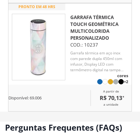
PRONTO EM 48 HRS
GARRAFA TÉRMICA
TOUCH GEOMÉTRICA
MULTICOLORIDA
PERSONALIZADO
COD.:
10237
Garrafa térmica em aço inox
com parede dupla 450ml com
infusor, Display LED com
termômetro digital na tampa
para indicar a temperatura do
cores
líquido, Conserva líquido quente
+2
por até 5 horas e líquido frio até
A partir de
7 horas
R$ 70,13
*
Disponível:
69.006
a unidade
Perguntas Frequentes (FAQs)