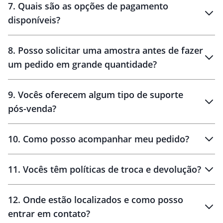
7
.
Quais são as opções de pagamento
disponíveis?
10 dias
brinde
48 horas
8
.
Posso solicitar uma amostra antes de fazer
um pedido em grande quantidade?
amostras
9
.
Vocês oferecem algum tipo de suporte
pós-venda?
amostras
10
.
Como posso acompanhar meu pedido?
11
.
Vocês têm políticas de troca e devolução?
12
.
Onde estão localizados e como posso
entrar em contato?
30 dias
90 dias