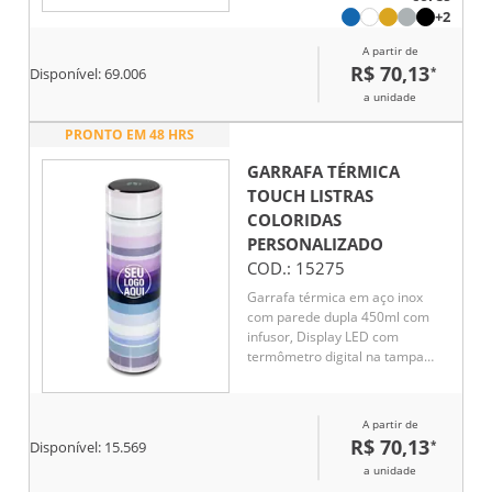
líquido, Conserva líquido quente
+2
por até 5 horas e líquido frio até
A partir de
7 horas
R$ 70,13
*
Disponível:
69.006
a unidade
PRONTO EM 48 HRS
GARRAFA TÉRMICA
TOUCH LISTRAS
COLORIDAS
PERSONALIZADO
COD.:
15275
Garrafa térmica em aço inox
com parede dupla 450ml com
infusor, Display LED com
termômetro digital na tampa
para indicar a temperatura do
líquido, Conserva líquido quente
por até 5 horas e líquido frio até
A partir de
7 horas
R$ 70,13
*
Disponível:
15.569
a unidade