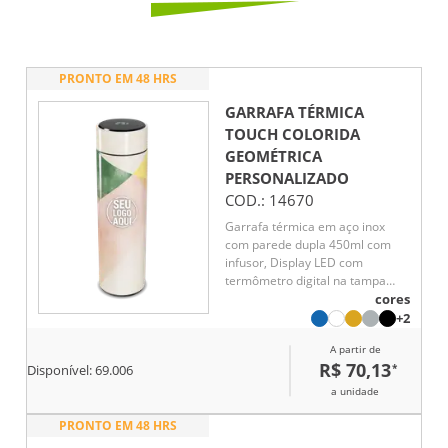
PRONTO EM 48 HRS
GARRAFA TÉRMICA
TOUCH COLORIDA
GEOMÉTRICA
PERSONALIZADO
COD.:
14670
Garrafa térmica em aço inox
com parede dupla 450ml com
infusor, Display LED com
termômetro digital na tampa
para indicar a temperatura do
cores
líquido, Conserva líquido quente
+2
por até 5 horas e líquido frio até
A partir de
7 horas
R$ 70,13
*
Disponível:
69.006
a unidade
PRONTO EM 48 HRS