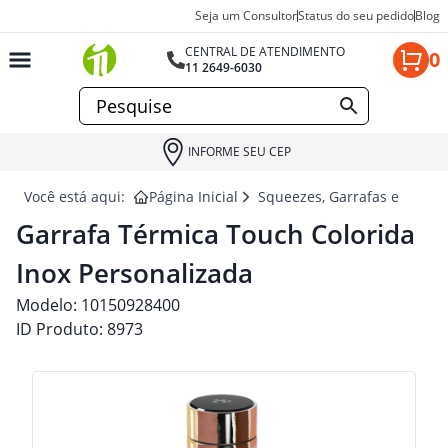
Seja um Consultor
Status do seu pedido
Blog
CENTRAL DE ATENDIMENTO
0
11 2649-6030
INFORME SEU CEP
Você está aqui:
Página Inicial
Squeezes, Garrafas e Coquet
Garrafa Térmica Touch Colorida
Inox Personalizada
Modelo:
10150928400
ID Produto:
8973