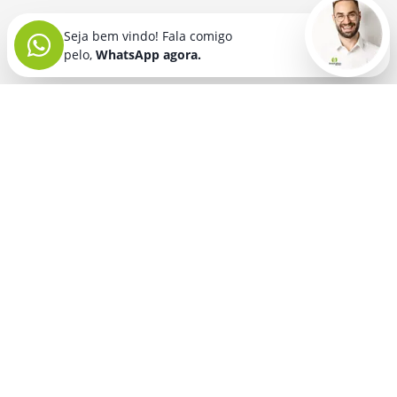
Seja bem vindo! Fala comigo
pelo,
WhatsApp agora.
Seja bem vindo! Fala comigo
pelo,
WhatsApp agora.
BRINDES PERSONALIZADOS
SEGMENTOS
Acessórios De
Guarda Chuva E
Academia para brindes
Celular E Tablet
Guarda Sol
para
Advocacia para brindes
para brindes
brindes
Automotivo para brindes
Acessórios
Kit Churrasco
Técnologicos
para brindes
Churrascaria para brindes
para brindes
Kit Executivo
Corporativo para brindes
Agendas E
para brindes
Calendários
Dia da Mulher para brindes
Kit Queijo E Kit
para brindes
Pizza
para
Dia das Criancas para brindes