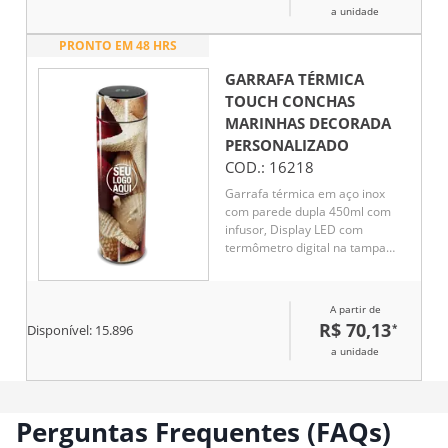
a unidade
PRONTO EM 48 HRS
GARRAFA TÉRMICA
TOUCH CONCHAS
MARINHAS DECORADA
PERSONALIZADO
COD.:
16218
Garrafa térmica em aço inox
com parede dupla 450ml com
infusor, Display LED com
termômetro digital na tampa
para indicar a temperatura do
líquido, Conserva líquido quente
por até 5 horas e líquido frio até
A partir de
7 horas
R$ 70,13
*
Disponível:
15.896
a unidade
Perguntas Frequentes (FAQs)