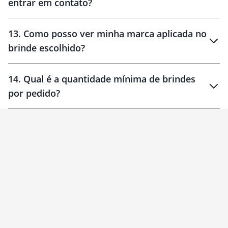
entrar em contato?
30 dias
90 dias
localizados
13
.
Como posso ver minha marca aplicada no
brinde escolhido?
14
.
Qual é a quantidade mínima de brindes
por pedido?
brinde
Personalizado
1 unidade