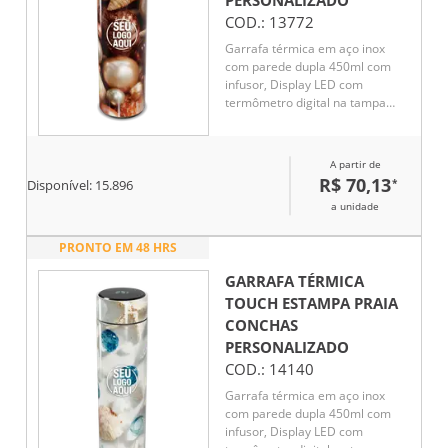
PERSONALIZADO
COD.:
13772
Garrafa térmica em aço inox
com parede dupla 450ml com
infusor, Display LED com
termômetro digital na tampa
para indicar a temperatura do
líquido, Conserva líquido quente
por até 5 horas e líquido frio até
A partir de
7 horas
R$ 70,13
*
Disponível:
15.896
a unidade
PRONTO EM 48 HRS
GARRAFA TÉRMICA
TOUCH ESTAMPA PRAIA
CONCHAS
PERSONALIZADO
COD.:
14140
Garrafa térmica em aço inox
com parede dupla 450ml com
infusor, Display LED com