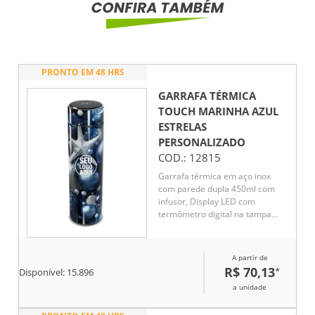
PRONTO EM 48 HRS
GARRAFA TÉRMICA
TOUCH MARINHA AZUL
ESTRELAS
PERSONALIZADO
COD.:
12815
Garrafa térmica em aço inox
com parede dupla 450ml com
infusor, Display LED com
termômetro digital na tampa
para indicar a temperatura do
líquido, Conserva líquido quente
por até 5 horas e líquido frio até
A partir de
7 horas
R$ 70,13
*
Disponível:
15.896
a unidade