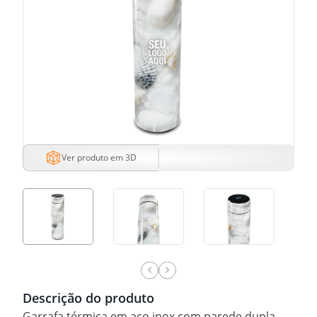
Ver produto em 3D
Descrição do produto
Garrafa térmica em aço inox com parede dupla