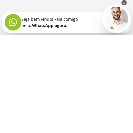
Seja bem vindo! Fala comigo
pelo,
WhatsApp agora.
Seja bem vindo! Fala comigo
pelo,
WhatsApp agora.
BRINDES PERSONALIZADOS
SEGMENTOS
Acessórios De
Guarda Chuva E
Academia para brindes
Celular E Tablet
Guarda Sol
para
Advocacia para brindes
para brindes
brindes
Automotivo para brindes
Acessórios
Kit Churrasco
Técnologicos
para brindes
Churrascaria para brindes
para brindes
Kit Executivo
Corporativo para brindes
Agendas E
para brindes
Calendários
Dia da Mulher para brindes