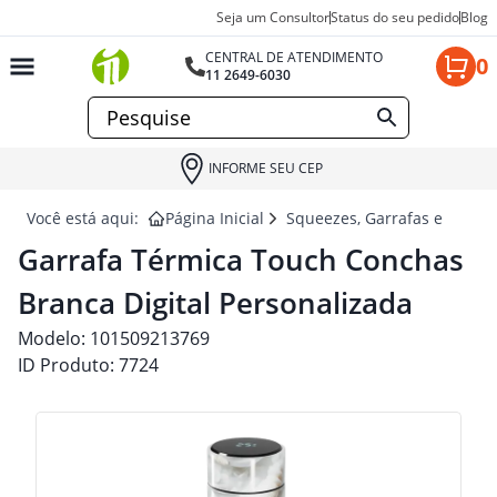
Seja um Consultor
Status do seu pedido
Blog
CENTRAL DE ATENDIMENTO
0
11 2649-6030
INFORME SEU CEP
Você está aqui:
Página Inicial
Squeezes, Garrafas e Coquet
Garrafa Térmica Touch Conchas
Branca Digital Personalizada
Modelo:
101509213769
ID Produto:
7724