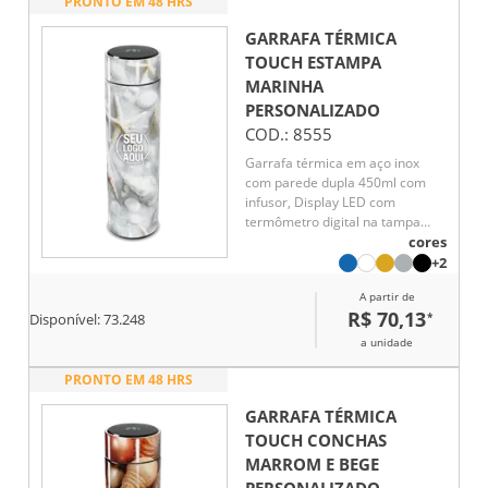
PRONTO EM 48 HRS
GARRAFA TÉRMICA
TOUCH ESTAMPA
MARINHA
PERSONALIZADO
COD.:
8555
Garrafa térmica em aço inox
com parede dupla 450ml com
infusor, Display LED com
termômetro digital na tampa
para indicar a temperatura do
cores
líquido, Conserva líquido quente
+2
por até 5 horas e líquido frio até
A partir de
7 horas
R$ 70,13
*
Disponível:
73.248
a unidade
PRONTO EM 48 HRS
GARRAFA TÉRMICA
TOUCH CONCHAS
MARROM E BEGE