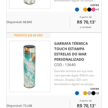
termômetro digital na tampa
para indicar a temperatura do
cores
líquido, Conserva líquido quente
+1
por até 5 horas e líquido frio até
A partir de
7 horas
R$ 70,13
*
Disponível:
68.845
a unidade
PRONTO EM 48 HRS
GARRAFA TÉRMICA
TOUCH ESTAMPA
ESTRELAS DO MAR
PERSONALIZADO
COD.:
13640
Garrafa térmica em aço inox
com parede dupla 450ml com
infusor, Display LED com
termômetro digital na tampa
para indicar a temperatura do
cores
líquido, Conserva líquido quente
+2
por até 5 horas e líquido frio até
A partir de
7 horas
R$ 70,13
*
Disponível:
73.248