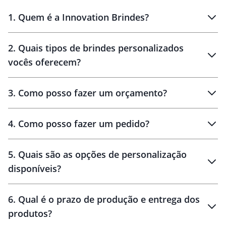
1
.
Quem é a Innovation Brindes?
Innovation Brindes
2
.
Quais tipos de brindes personalizados
Brindes
personalizados
vocês oferecem?
3
.
Como posso fazer um orçamento?
personalizados
4
.
Como posso fazer um pedido?
brinde
5
.
Quais são as opções de personalização
personalização
disponíveis?
amostra virtual
personalização
6
.
Qual é o prazo de produção e entrega dos
produtos?