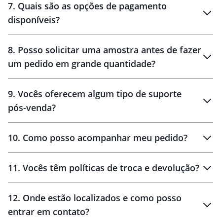
7
.
Quais são as opções de pagamento
disponíveis?
10 dias
brinde
48 horas
8
.
Posso solicitar uma amostra antes de fazer
um pedido em grande quantidade?
amostras
9
.
Vocês oferecem algum tipo de suporte
pós-venda?
amostras
10
.
Como posso acompanhar meu pedido?
11
.
Vocês têm políticas de troca e devolução?
12
.
Onde estão localizados e como posso
entrar em contato?
30 dias
90 dias