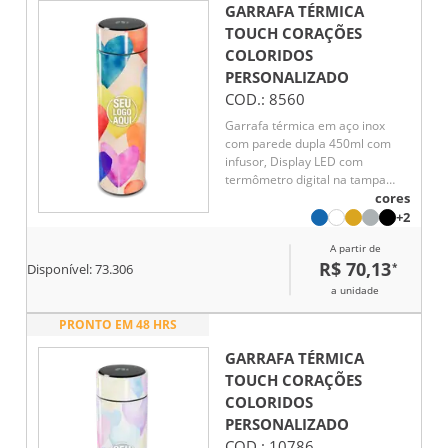
GARRAFA TÉRMICA
TOUCH CORAÇÕES
COLORIDOS
PERSONALIZADO
COD.:
8560
Garrafa térmica em aço inox
com parede dupla 450ml com
infusor, Display LED com
termômetro digital na tampa
para indicar a temperatura do
cores
líquido, Conserva líquido quente
+2
por até 5 horas e líquido frio até
A partir de
7 horas
R$ 70,13
*
Disponível:
73.306
a unidade
PRONTO EM 48 HRS
GARRAFA TÉRMICA
TOUCH CORAÇÕES
COLORIDOS
PERSONALIZADO
COD.:
10786