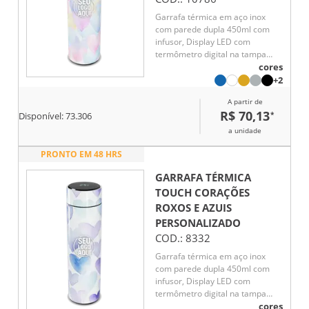
Garrafa térmica em aço inox
com parede dupla 450ml com
infusor, Display LED com
termômetro digital na tampa
para indicar a temperatura do
cores
líquido, Conserva líquido quente
+2
por até 5 horas e líquido frio até
A partir de
7 horas
R$ 70,13
*
Disponível:
73.306
a unidade
PRONTO EM 48 HRS
GARRAFA TÉRMICA
TOUCH CORAÇÕES
ROXOS E AZUIS
PERSONALIZADO
COD.:
8332
Garrafa térmica em aço inox
com parede dupla 450ml com
infusor, Display LED com
termômetro digital na tampa
para indicar a temperatura do
cores