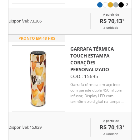
líquido, Conserva líquido quente
+2
por até 5 horas e líquido frio até
A partir de
7 horas
R$ 70,13
*
Disponível:
73.306
a unidade
PRONTO EM 48 HRS
GARRAFA TÉRMICA
TOUCH ESTAMPA
CORAÇÕES
PERSONALIZADO
COD.:
15695
Garrafa térmica em aço inox
com parede dupla 450ml com
infusor, Display LED com
termômetro digital na tampa
para indicar a temperatura do
líquido, Conserva líquido quente
por até 5 horas e líquido frio até
A partir de
7 horas
R$ 70,13
*
Disponível:
15.929
a unidade