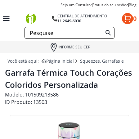
Seja um Consultor
Status do seu pedido
Blog
CENTRAL DE ATENDIMENTO
0
11 2649-6030
INFORME SEU CEP
Você está aqui:
Página Inicial
Squeezes, Garrafas e Coquet
Garrafa Térmica Touch Corações
Coloridos Personalizada
Modelo:
101509213586
ID Produto:
13503