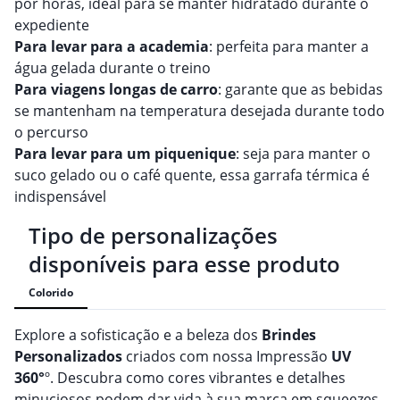
por horas, ideal para se manter hidratado durante o
expediente
Para levar para a academia
: perfeita para manter a
água gelada durante o treino
Para viagens longas de carro
: garante que as bebidas
se mantenham na temperatura desejada durante todo
o percurso
Para levar para um piquenique
: seja para manter o
suco gelado ou o café quente, essa garrafa térmica é
indispensável
Tipo de personalizações
disponíveis para esse produto
Colorido
Explore a sofisticação e a beleza dos
Brindes
Personalizado
s
criados com nossa Impressão
UV
360°
º. Descubra como cores vibrantes e detalhes
minuciosos podem dar vida à sua marca em squeezes,