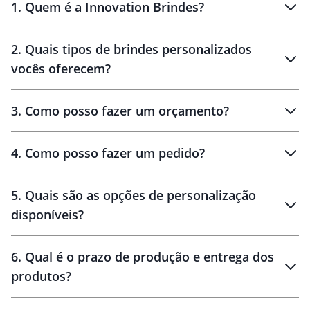
1
.
Quem é a Innovation Brindes?
Innovation Brindes
2
.
Quais tipos de brindes personalizados
Brindes
personalizados
vocês oferecem?
3
.
Como posso fazer um orçamento?
personalizados
4
.
Como posso fazer um pedido?
brinde
5
.
Quais são as opções de personalização
personalização
disponíveis?
amostra virtual
personalização
6
.
Qual é o prazo de produção e entrega dos
produtos?