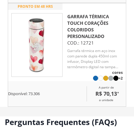
PRONTO EM 48 HRS
GARRAFA TÉRMICA
TOUCH CORAÇÕES
COLORIDOS
PERSONALIZADO
COD.:
12721
Garrafa térmica em aço inox
com parede dupla 450ml com
infusor, Display LED com
termômetro digital na tampa
para indicar a temperatura do
cores
líquido, Conserva líquido quente
+2
por até 5 horas e líquido frio até
A partir de
7 horas
R$ 70,13
*
Disponível:
73.306
a unidade
Perguntas Frequentes (FAQs)