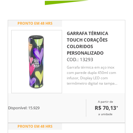
PRONTO EM 48 HRS
GARRAFA TÉRMICA
TOUCH CORAÇÕES
COLORIDOS
PERSONALIZADO
COD.:
13293
Garrafa térmica em aço inox
com parede dupla 450ml com
infusor, Display LED com
termômetro digital na tampa
para indicar a temperatura do
líquido, Conserva líquido quente
por até 5 horas e líquido frio até
A partir de
7 horas
R$ 70,13
*
Disponível:
15.929
a unidade
PRONTO EM 48 HRS