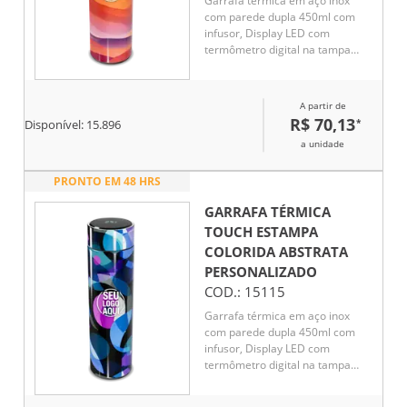
Garrafa térmica em aço inox
com parede dupla 450ml com
infusor, Display LED com
termômetro digital na tampa
para indicar a temperatura do
líquido, Conserva líquido quente
por até 5 horas e líquido frio até
A partir de
7 horas
R$ 70,13
*
Disponível:
15.896
a unidade
PRONTO EM 48 HRS
GARRAFA TÉRMICA
TOUCH ESTAMPA
COLORIDA ABSTRATA
PERSONALIZADO
COD.:
15115
Garrafa térmica em aço inox
com parede dupla 450ml com
infusor, Display LED com
termômetro digital na tampa
para indicar a temperatura do
líquido, Conserva líquido quente