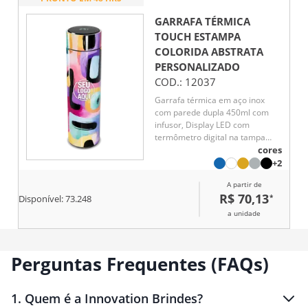
GARRAFA TÉRMICA
TOUCH ESTAMPA
COLORIDA ABSTRATA
PERSONALIZADO
COD.:
12037
Garrafa térmica em aço inox
com parede dupla 450ml com
infusor, Display LED com
termômetro digital na tampa
para indicar a temperatura do
cores
líquido, Conserva líquido quente
+2
por até 5 horas e líquido frio até
A partir de
7 horas
R$ 70,13
*
Disponível:
73.248
a unidade
Perguntas Frequentes (FAQs)
1
.
Quem é a Innovation Brindes?