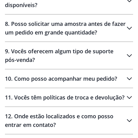
disponíveis?
10 dias
brinde
48 horas
8
.
Posso solicitar uma amostra antes de fazer
um pedido em grande quantidade?
amostras
9
.
Vocês oferecem algum tipo de suporte
pós-venda?
amostras
10
.
Como posso acompanhar meu pedido?
11
.
Vocês têm políticas de troca e devolução?
12
.
Onde estão localizados e como posso
entrar em contato?
30 dias
90 dias
localizados