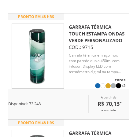
PRONTO EM 48 HRS
GARRAFA TÉRMICA
TOUCH ESTAMPA ONDAS
VERDE
PERSONALIZADO
COD.:
9715
Garrafa térmica em aço inox
com parede dupla 450ml com
infusor, Display LED com
termômetro digital na tampa
para indicar a temperatura do
cores
líquido, Conserva líquido quente
+2
por até 5 horas e líquido frio até
7 horas
A partir de
R$ 70,13
*
Disponível:
73.248
a unidade
PRONTO EM 48 HRS
GARRAFA TÉRMICA