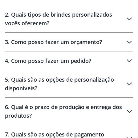
Innovation Brindes
2
.
Quais tipos de brindes personalizados
Brindes
personalizados
vocês oferecem?
3
.
Como posso fazer um orçamento?
personalizados
4
.
Como posso fazer um pedido?
brinde
5
.
Quais são as opções de personalização
personalização
disponíveis?
amostra virtual
personalização
6
.
Qual é o prazo de produção e entrega dos
produtos?
7
.
Quais são as opções de pagamento