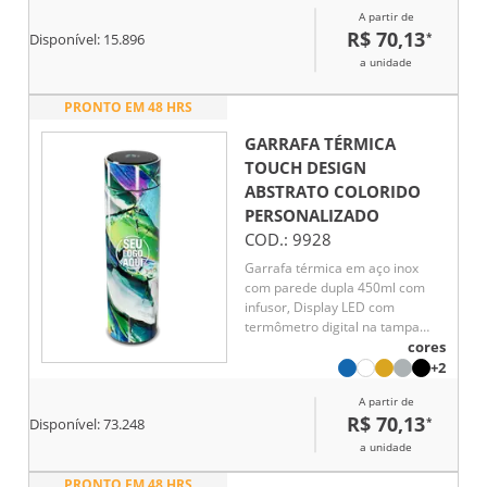
por até 5 horas e líquido frio até
A partir de
7 horas
R$ 70,13
*
Disponível:
15.896
a unidade
PRONTO EM 48 HRS
GARRAFA TÉRMICA
TOUCH DESIGN
ABSTRATO COLORIDO
PERSONALIZADO
COD.:
9928
Garrafa térmica em aço inox
com parede dupla 450ml com
infusor, Display LED com
termômetro digital na tampa
para indicar a temperatura do
cores
líquido, Conserva líquido quente
+2
por até 5 horas e líquido frio até
A partir de
7 horas
R$ 70,13
*
Disponível:
73.248
a unidade
PRONTO EM 48 HRS