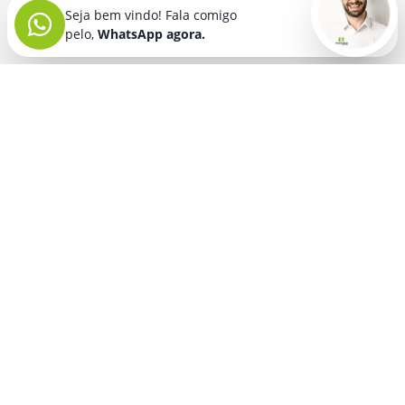
Seja bem vindo! Fala comigo
pelo,
WhatsApp agora.
Seja bem vindo! Fala comigo
pelo,
WhatsApp agora.
BRINDES PERSONALIZADOS
SEGMENTOS
Acessórios De
Guarda Chuva E
Academia para brindes
Celular E Tablet
Guarda Sol
para
Advocacia para brindes
para brindes
brindes
Automotivo para brindes
Acessórios
Kit Churrasco
Técnologicos
para brindes
Churrascaria para brindes
para brindes
Kit Executivo
Corporativo para brindes
Agendas E
para brindes
Calendários
Dia da Mulher para brindes
Kit Queijo E Kit
para brindes
Pizza
para
Dia das Criancas para brindes
Beleza &
brindes
Dia das Maes para brindes
Autocuidado