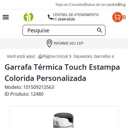
Seja um Consultor
Status do seu pedido
Blog
CENTRAL DE ATENDIMENTO
0
11 2649-6030
INFORME SEU CEP
Você está aqui:
Página Inicial
Squeezes, Garrafas e Coquet
Garrafa Térmica Touch Estampa
Colorida Personalizada
Modelo:
101509212563
ID Produto:
12480