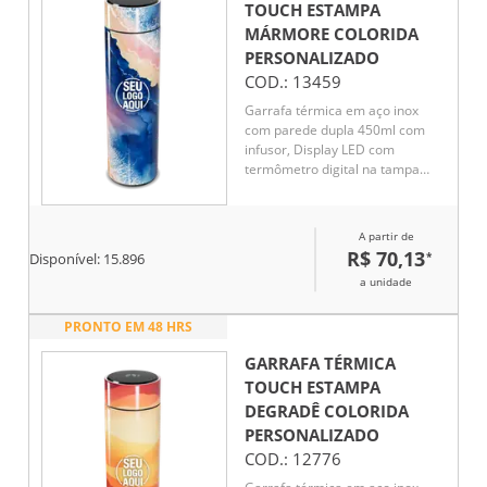
TOUCH ESTAMPA
MÁRMORE COLORIDA
PERSONALIZADO
COD.:
13459
Garrafa térmica em aço inox
com parede dupla 450ml com
infusor, Display LED com
termômetro digital na tampa
para indicar a temperatura do
líquido, Conserva líquido quente
por até 5 horas e líquido frio até
A partir de
7 horas
R$ 70,13
*
Disponível:
15.896
a unidade
PRONTO EM 48 HRS
GARRAFA TÉRMICA
TOUCH ESTAMPA
DEGRADÊ COLORIDA
PERSONALIZADO
COD.:
12776