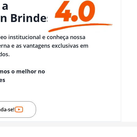
 a
n Brindes
deo institucional e conheça nossa
rna e as vantagens exclusivas em
dos.
mos o melhor no
es
nda-se!