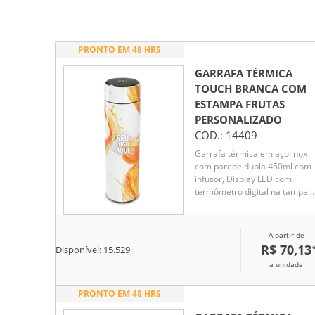
PRONTO EM 48 HRS
GARRAFA TÉRMICA
TOUCH BRANCA COM
ESTAMPA FRUTAS
PERSONALIZADO
COD.:
14409
Garrafa térmica em aço inox
com parede dupla 450ml com
infusor, Display LED com
termômetro digital na tampa
para indicar a temperatura do
líquido, Conserva líquido quen
por até 5 horas e líquido frio a
A partir de
7 horas
R$ 70,13
Disponível:
15.529
a unidade
PRONTO EM 48 HRS