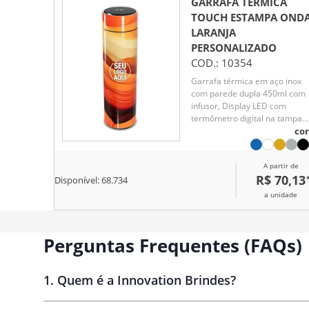
GARRAFA TÉRMICA
TOUCH ESTAMPA OND
LARANJA
PERSONALIZADO
COD.:
10354
Garrafa térmica em aço inox
com parede dupla 450ml com
infusor, Display LED com
termômetro digital na tampa
para indicar a temperatura do
cor
líquido, Conserva líquido quen
por até 5 horas e líquido frio a
A partir de
7 horas
R$ 70,13
Disponível:
68.734
a unidade
Perguntas Frequentes (FAQs)
1
.
Quem é a Innovation Brindes?