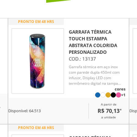
PRONTO EM 48 HRS
GARRAFA TÉRMICA
TOUCH ESTAMPA
ABSTRATA COLORIDA
PERSONALIZADO
COD.:
13137
Garrafa térmica em aço inox
com parede dupla 450ml com
infusor, Display LED com
termômetro digital na tampa
para indicar a temperatura do
cores
te
líquido, Conserva líquido quente
+1
té
por até 5 horas e líquido frio até
A partir de
7 horas
*
R$ 70,13
*
Disponível:
64.513
Disp
a unidade
PRONTO EM 48 HRS