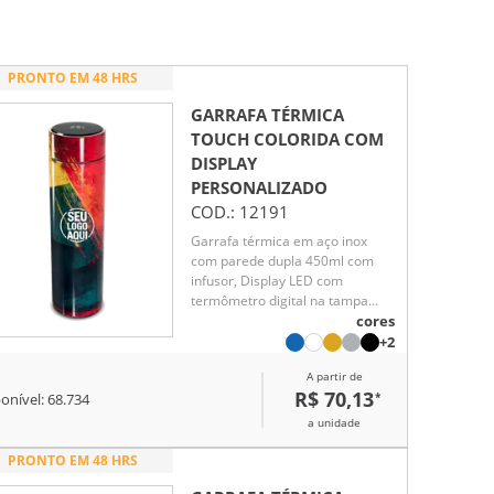
PRONTO EM 48 HRS
GARRAFA TÉRMICA
TOUCH COLORIDA COM
DISPLAY
PERSONALIZADO
COD.:
12191
Garrafa térmica em aço inox
com parede dupla 450ml com
infusor, Display LED com
termômetro digital na tampa
para indicar a temperatura do
cores
líquido, Conserva líquido quente
+2
por até 5 horas e líquido frio até
A partir de
7 horas
R$ 70,13
*
onível:
68.734
a unidade
PRONTO EM 48 HRS