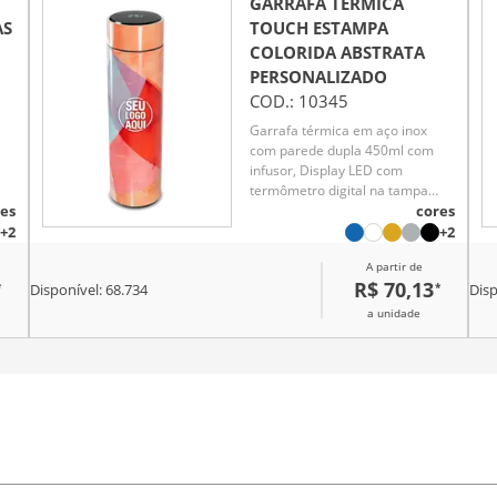
GARRAFA TÉRMICA
AS
TOUCH ESTAMPA
COLORIDA ABSTRATA
PERSONALIZADO
COD.:
10345
Garrafa térmica em aço inox
com parede dupla 450ml com
infusor, Display LED com
termômetro digital na tampa
es
para indicar a temperatura do
cores
te
líquido, Conserva líquido quente
+2
+2
té
por até 5 horas e líquido frio até
A partir de
7 horas
R$ 70,13
*
*
Disponível:
68.734
Disp
a unidade