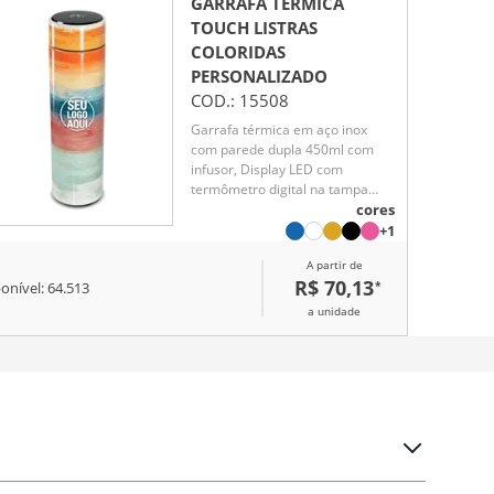
GARRAFA TÉRMICA
TOUCH LISTRAS
COLORIDAS
PERSONALIZADO
COD.:
15508
Garrafa térmica em aço inox
com parede dupla 450ml com
infusor, Display LED com
termômetro digital na tampa
para indicar a temperatura do
cores
líquido, Conserva líquido quente
+1
por até 5 horas e líquido frio até
A partir de
7 horas
R$ 70,13
*
onível:
64.513
a unidade