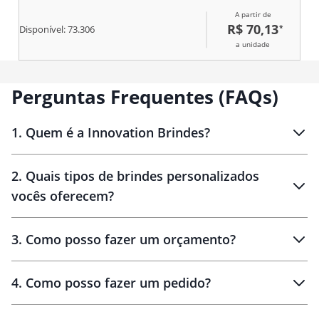
por até 5 horas e líquido frio até
A partir de
7 horas
R$ 70,13
*
Disponível:
73.306
a unidade
Perguntas Frequentes (FAQs)
1
.
Quem é a Innovation Brindes?
Innovation Brindes
2
.
Quais tipos de brindes personalizados
Brindes
personalizados
vocês oferecem?
3
.
Como posso fazer um orçamento?
personalizados
4
.
Como posso fazer um pedido?