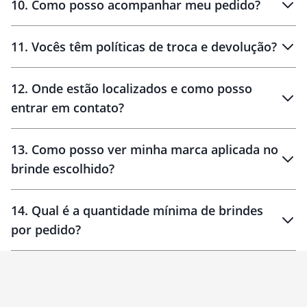
10
.
Como posso acompanhar meu pedido?
11
.
Vocês têm políticas de troca e devolução?
12
.
Onde estão localizados e como posso
entrar em contato?
30 dias
90 dias
localizados
13
.
Como posso ver minha marca aplicada no
brinde escolhido?
14
.
Qual é a quantidade mínima de brindes
por pedido?
brinde
Personalizado
1 unidade