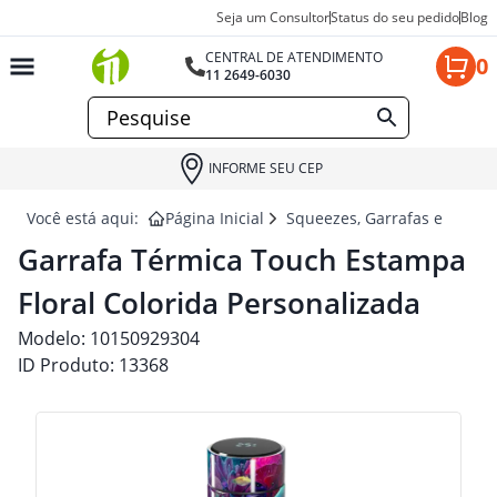
Seja um Consultor
Status do seu pedido
Blog
CENTRAL DE ATENDIMENTO
0
11 2649-6030
INFORME SEU CEP
Você está aqui:
Página Inicial
Squeezes, Garrafas e Coquet
Garrafa Térmica Touch Estampa
Floral Colorida Personalizada
Modelo:
10150929304
ID Produto:
13368