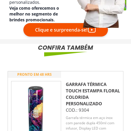
personalizados.
Veja como oferecemos o
melhor no segmento de
brindes promocionais.
Clique e surpreenda-se!
PRONTO EM 48 HRS
GARRAFA TÉRMICA
TOUCH ESTAMPA FLORAL
COLORIDA
PERSONALIZADO
COD.:
9304
Garrafa térmica em aço inox
com parede dupla 450ml com
infusor, Display LED com