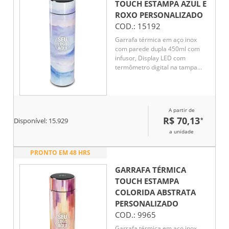
TOUCH ESTAMPA AZUL E
ROXO
PERSONALIZADO
COD.:
15192
Garrafa térmica em aço inox
com parede dupla 450ml com
infusor, Display LED com
termômetro digital na tampa
para indicar a temperatura do
líquido, Conserva líquido quente
por até 5 horas e líquido frio até
7 horas
A partir de
R$ 70,13
*
Disponível:
15.929
a unidade
PRONTO EM 48 HRS
GARRAFA TÉRMICA
TOUCH ESTAMPA
COLORIDA ABSTRATA
PERSONALIZADO
COD.:
9965
Garrafa térmica em aço inox