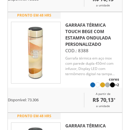
a unidade
PRONTO EM 48 HRS
GARRAFA TÉRMICA
TOUCH BEGE COM
ESTAMPA ONDULADA
PERSONALIZADO
COD.:
8388
Garrafa térmica em aço inox
com parede dupla 450ml com
infusor, Display LED com
termômetro digital na tampa
para indicar a temperatura do
cores
líquido, Conserva líquido quente
+2
por até 5 horas e líquido frio até
A partir de
7 horas
R$ 70,13
*
Disponível:
73.306
a unidade
PRONTO EM 48 HRS
GARRAFA TÉRMICA