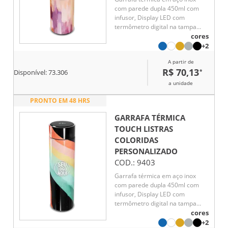
com parede dupla 450ml com
infusor, Display LED com
termômetro digital na tampa
para indicar a temperatura do
cores
líquido, Conserva líquido quente
+2
por até 5 horas e líquido frio até
A partir de
7 horas
R$ 70,13
*
Disponível:
73.306
a unidade
PRONTO EM 48 HRS
GARRAFA TÉRMICA
TOUCH LISTRAS
COLORIDAS
PERSONALIZADO
COD.:
9403
Garrafa térmica em aço inox
com parede dupla 450ml com
infusor, Display LED com
termômetro digital na tampa
para indicar a temperatura do
cores
líquido, Conserva líquido quente
+2