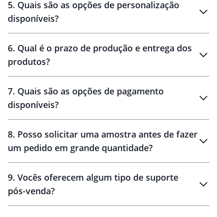
brinde
5
.
Quais são as opções de personalização
personalização
disponíveis?
amostra virtual
personalização
6
.
Qual é o prazo de produção e entrega dos
produtos?
7
.
Quais são as opções de pagamento
disponíveis?
10 dias
brinde
48 horas
8
.
Posso solicitar uma amostra antes de fazer
um pedido em grande quantidade?
amostras
9
.
Vocês oferecem algum tipo de suporte
pós-venda?
amostras