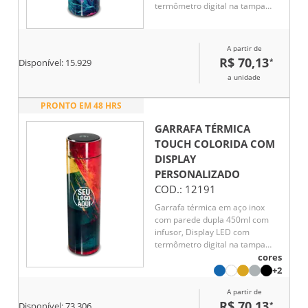
termômetro digital na tampa
para indicar a temperatura do
líquido, Conserva líquido quente
por até 5 horas e líquido frio até
A partir de
7 horas
R$ 70,13
*
Disponível:
15.929
a unidade
PRONTO EM 48 HRS
GARRAFA TÉRMICA
TOUCH COLORIDA COM
DISPLAY
PERSONALIZADO
COD.:
12191
Garrafa térmica em aço inox
com parede dupla 450ml com
infusor, Display LED com
termômetro digital na tampa
para indicar a temperatura do
cores
líquido, Conserva líquido quente
+2
por até 5 horas e líquido frio até
A partir de
7 horas
R$ 70,13
*
Disponível:
73.306