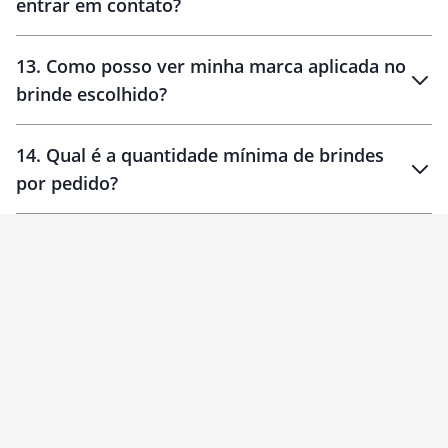
entrar em contato?
30 dias
90 dias
localizados
13
.
Como posso ver minha marca aplicada no
brinde escolhido?
14
.
Qual é a quantidade mínima de brindes
por pedido?
brinde
Personalizado
1 unidade