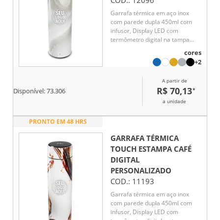
COD.:
12096
Garrafa térmica em aço inox
com parede dupla 450ml com
infusor, Display LED com
termômetro digital na tampa
para indicar a temperatura do
cores
líquido, Conserva líquido quente
+2
por até 5 horas e líquido frio até
7 horas
A partir de
R$ 70,13
*
Disponível:
73.306
a unidade
PRONTO EM 48 HRS
GARRAFA TÉRMICA
TOUCH ESTAMPA CAFÉ
DIGITAL
PERSONALIZADO
COD.:
11193
Garrafa térmica em aço inox
com parede dupla 450ml com
infusor, Display LED com