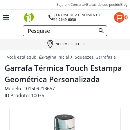
Seja um Consultor
Status do seu pedido
Blog
CENTRAL DE ATENDIMENTO
0
11 2649-6030
INFORME SEU CEP
Você está aqui:
Página Inicial
Squeezes, Garrafas e Coquet
Garrafa Térmica Touch Estampa
Geométrica Personalizada
Modelo:
101509213657
ID Produto:
10036