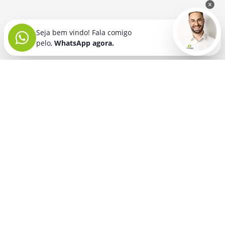
Seja bem vindo! Fala comigo
pelo,
WhatsApp agora.
Seja bem vindo! Fala comigo
pelo,
WhatsApp agora.
BRINDES PERSONALIZADOS
SEGMENTOS
Acessórios De
Guarda Chuva E
Academia para brindes
Celular E Tablet
Guarda Sol
para
Advocacia para brindes
para brindes
brindes
Automotivo para brindes
Acessórios
Kit Churrasco
Técnologicos
para brindes
Churrascaria para brindes
para brindes
Kit Executivo
Corporativo para brindes
Agendas E
para brindes
Calendários
Dia da Mulher para brindes