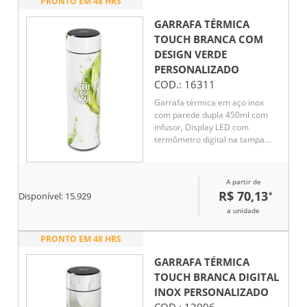
PRONTO EM 48 HRS
GARRAFA TÉRMICA
TOUCH BRANCA COM
DESIGN VERDE
PERSONALIZADO
COD.:
16311
Garrafa térmica em aço inox
com parede dupla 450ml com
infusor, Display LED com
termômetro digital na tampa
para indicar a temperatura do
líquido, Conserva líquido quente
por até 5 horas e líquido frio até
A partir de
7 horas
R$ 70,13
*
Disponível:
15.929
a unidade
PRONTO EM 48 HRS
GARRAFA TÉRMICA
TOUCH BRANCA DIGITAL
INOX
PERSONALIZADO