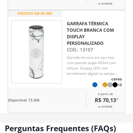
a unidade
PRONTO EM 48 HRS
GARRAFA TÉRMICA
TOUCH BRANCA COM
DISPLAY
PERSONALIZADO
COD.:
13107
Garrafa térmica em aço inox
com parede dupla 450ml com
infusor, Display LED com
termômetro digital na tampa
para indicar a temperatura do
cores
líquido, Conserva líquido quente
+2
por até 5 horas e líquido frio até
A partir de
7 horas
R$ 70,13
*
Disponível:
73.306
a unidade
Perguntas Frequentes (FAQs)