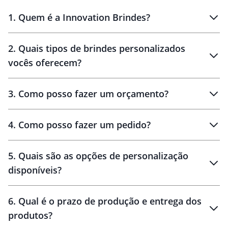
1
.
Quem é a Innovation Brindes?
Innovation Brindes
2
.
Quais tipos de brindes personalizados
Brindes
personalizados
vocês oferecem?
3
.
Como posso fazer um orçamento?
personalizados
4
.
Como posso fazer um pedido?
brinde
5
.
Quais são as opções de personalização
personalização
disponíveis?
amostra virtual
personalização
6
.
Qual é o prazo de produção e entrega dos
produtos?