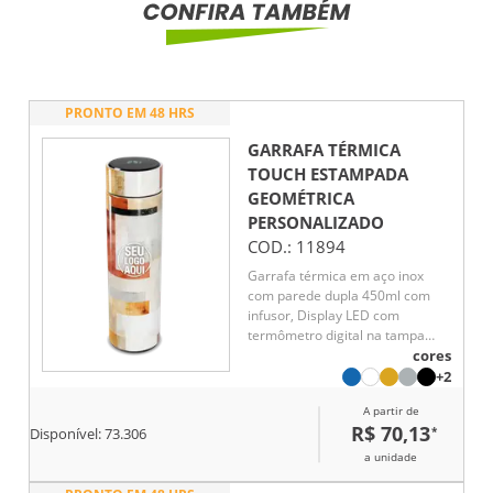
PRONTO EM 48 HRS
GARRAFA TÉRMICA
TOUCH ESTAMPADA
GEOMÉTRICA
PERSONALIZADO
COD.:
11894
Garrafa térmica em aço inox
com parede dupla 450ml com
infusor, Display LED com
termômetro digital na tampa
para indicar a temperatura do
cores
líquido, Conserva líquido quente
+2
por até 5 horas e líquido frio até
A partir de
7 horas
R$ 70,13
*
Disponível:
73.306
a unidade