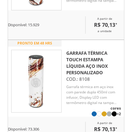
termômetro digital na tampa
para indicar a temperatura do
líquido, Conserva líquido quente
por até 5 horas e líquido frio até
A partir de
7 horas
R$ 70,13
*
Disponível:
15.929
a unidade
PRONTO EM 48 HRS
GARRAFA TÉRMICA
TOUCH ESTAMPA
LÍQUIDA AÇO INOX
PERSONALIZADO
COD.:
8108
Garrafa térmica em aço inox
com parede dupla 450ml com
infusor, Display LED com
termômetro digital na tampa
para indicar a temperatura do
cores
líquido, Conserva líquido quente
+2
por até 5 horas e líquido frio até
A partir de
7 horas
R$ 70,13
*
Disponível:
73.306