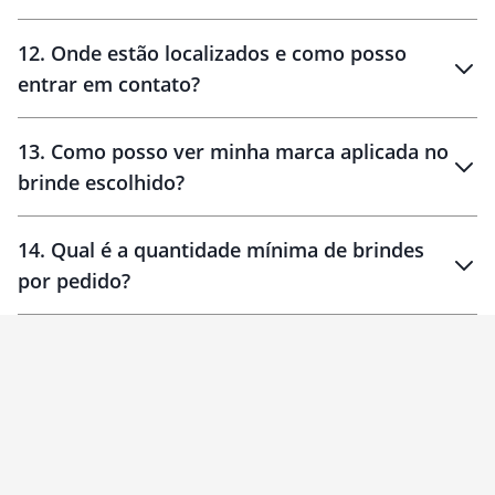
12
.
Onde estão localizados e como posso
entrar em contato?
30 dias
90 dias
localizados
13
.
Como posso ver minha marca aplicada no
brinde escolhido?
14
.
Qual é a quantidade mínima de brindes
por pedido?
brinde
Personalizado
1 unidade