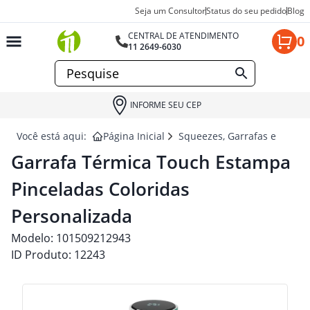
Seja um Consultor
Status do seu pedido
Blog
CENTRAL DE ATENDIMENTO
0
11 2649-6030
INFORME SEU CEP
Você está aqui:
Página Inicial
Squeezes, Garrafas e Coquet
Garrafa Térmica Touch Estampa
Pinceladas Coloridas
Personalizada
Modelo:
101509212943
ID Produto:
12243