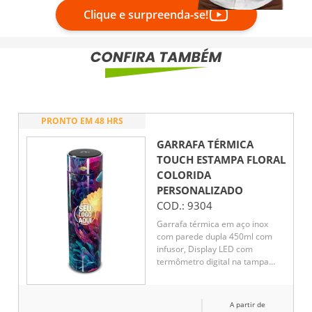
Clique e surpreenda-se!
PRONTO EM 48 HRS
GARRAFA TÉRMICA
TOUCH ESTAMPA FLORAL
COLORIDA
PERSONALIZADO
COD.:
9304
Garrafa térmica em aço inox
com parede dupla 450ml com
infusor, Display LED com
termômetro digital na tampa
para indicar a temperatura do
líquido, Conserva líquido quente
por até 5 horas e líquido frio até
A partir de
7 horas