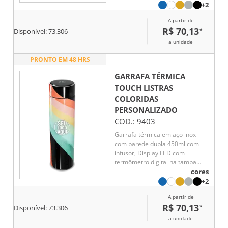
líquido, Conserva líquido quente
+2
por até 5 horas e líquido frio até
A partir de
7 horas
R$ 70,13
*
Disponível:
73.306
a unidade
PRONTO EM 48 HRS
GARRAFA TÉRMICA
TOUCH LISTRAS
COLORIDAS
PERSONALIZADO
COD.:
9403
Garrafa térmica em aço inox
com parede dupla 450ml com
infusor, Display LED com
termômetro digital na tampa
para indicar a temperatura do
cores
líquido, Conserva líquido quente
+2
por até 5 horas e líquido frio até
A partir de
7 horas
R$ 70,13
*
Disponível:
73.306
a unidade