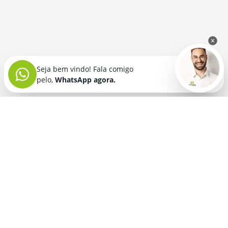
Seja bem vindo! Fala comigo
pelo,
WhatsApp agora.
Seja bem vindo! Fala comigo
pelo,
WhatsApp agora.
BRINDES PERSONALIZADOS
SEGMENTOS
Acessórios De
Guarda Chuva E
Academia para brindes
Celular E Tablet
Guarda Sol
para
Advocacia para brindes
para brindes
brindes