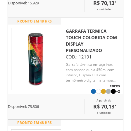
R$ 70,13
*
Disponível:
15.929
a unidade
PRONTO EM 48 HRS
GARRAFA TÉRMICA
TOUCH COLORIDA COM
DISPLAY
PERSONALIZADO
COD.:
12191
Garrafa térmica em aço inox
com parede dupla 450ml com
infusor, Display LED com
termômetro digital na tampa
para indicar a temperatura do
cores
líquido, Conserva líquido quente
+2
por até 5 horas e líquido frio até
A partir de
7 horas
R$ 70,13
*
Disponível:
73.306
a unidade
PRONTO EM 48 HRS