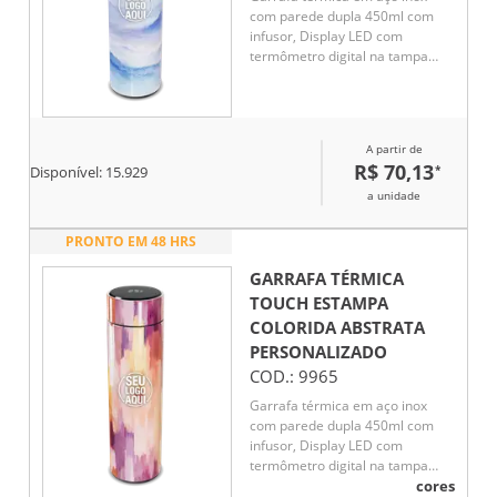
com parede dupla 450ml com
infusor, Display LED com
termômetro digital na tampa
para indicar a temperatura do
líquido, Conserva líquido quente
por até 5 horas e líquido frio até
7 horas
A partir de
R$ 70,13
*
Disponível:
15.929
a unidade
PRONTO EM 48 HRS
GARRAFA TÉRMICA
TOUCH ESTAMPA
COLORIDA ABSTRATA
PERSONALIZADO
COD.:
9965
Garrafa térmica em aço inox
com parede dupla 450ml com
infusor, Display LED com
termômetro digital na tampa
para indicar a temperatura do
cores