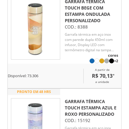
GARRAFA TÉRMICA
TOUCH BEGE COM
ESTAMPA ONDULADA
PERSONALIZADO
COD.:
8388
Garrafa térmica em aço inox
com parede dupla 450ml com
infusor, Display LED com
termômetro digital na tampa
para indicar a temperatura do
cores
líquido, Conserva líquido quente
+2
por até 5 horas e líquido frio até
A partir de
7 horas
R$ 70,13
*
Disponível:
73.306
a unidade
PRONTO EM 48 HRS
GARRAFA TÉRMICA
TOUCH ESTAMPA AZUL E
ROXO
PERSONALIZADO
COD.:
15192
Garrafa térmica em aço inox