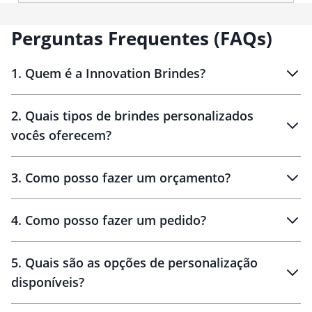
Perguntas Frequentes (FAQs)
1
.
Quem é a Innovation Brindes?
Innovation Brindes
2
.
Quais tipos de brindes personalizados
Brindes
personalizados
vocês oferecem?
3
.
Como posso fazer um orçamento?
personalizados
4
.
Como posso fazer um pedido?
brinde
5
.
Quais são as opções de personalização
personalização
disponíveis?
amostra virtual
personalização