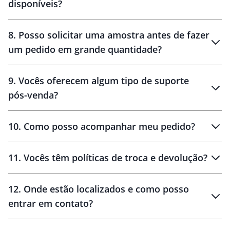
disponíveis?
10 dias
brinde
48 horas
8
.
Posso solicitar uma amostra antes de fazer
um pedido em grande quantidade?
amostras
9
.
Vocês oferecem algum tipo de suporte
pós-venda?
amostras
10
.
Como posso acompanhar meu pedido?
11
.
Vocês têm políticas de troca e devolução?
12
.
Onde estão localizados e como posso
entrar em contato?
30 dias
90 dias
localizados