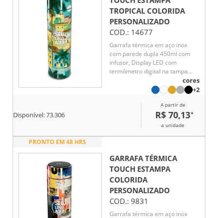
TOUCH ESTAMPA
TROPICAL COLORIDA
PERSONALIZADO
COD.:
14677
Garrafa térmica em aço inox
com parede dupla 450ml com
infusor, Display LED com
termômetro digital na tampa
para indicar a temperatura do
cores
líquido, Conserva líquido quente
+2
por até 5 horas e líquido frio até
A partir de
7 horas
R$ 70,13
*
Disponível:
73.306
a unidade
PRONTO EM 48 HRS
GARRAFA TÉRMICA
TOUCH ESTAMPA
COLORIDA
PERSONALIZADO
COD.:
9831
Garrafa térmica em aço inox