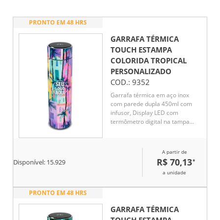
PRONTO EM 48 HRS
GARRAFA TÉRMICA
TOUCH ESTAMPA
COLORIDA TROPICAL
PERSONALIZADO
COD.:
9352
Garrafa térmica em aço inox
com parede dupla 450ml com
infusor, Display LED com
termômetro digital na tampa
para indicar a temperatura do
líquido, Conserva líquido quente
por até 5 horas e líquido frio até
A partir de
7 horas
R$ 70,13
*
Disponível:
15.929
a unidade
PRONTO EM 48 HRS
GARRAFA TÉRMICA