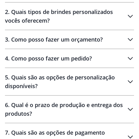
Innovation Brindes
2
.
Quais tipos de brindes personalizados
Brindes
personalizados
vocês oferecem?
3
.
Como posso fazer um orçamento?
personalizados
4
.
Como posso fazer um pedido?
brinde
5
.
Quais são as opções de personalização
personalização
disponíveis?
amostra virtual
personalização
6
.
Qual é o prazo de produção e entrega dos
produtos?
7
.
Quais são as opções de pagamento