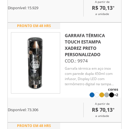
A partir de
7 horas
R$ 70,13
*
Disponível:
15.929
a unidade
PRONTO EM 48 HRS
GARRAFA TÉRMICA
TOUCH ESTAMPA
XADREZ PRETO
PERSONALIZADO
COD.:
9974
Garrafa térmica em aço inox
com parede dupla 450ml com
infusor, Display LED com
termômetro digital na tampa
para indicar a temperatura do
cores
líquido, Conserva líquido quente
+2
por até 5 horas e líquido frio até
A partir de
7 horas
R$ 70,13
*
Disponível:
73.306
a unidade
PRONTO EM 48 HRS