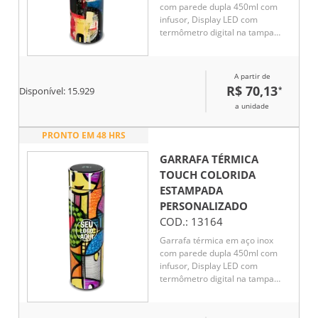
com parede dupla 450ml com
infusor, Display LED com
termômetro digital na tampa
para indicar a temperatura do
líquido, Conserva líquido quente
por até 5 horas e líquido frio até
A partir de
7 horas
R$ 70,13
*
Disponível:
15.929
a unidade
PRONTO EM 48 HRS
GARRAFA TÉRMICA
TOUCH COLORIDA
ESTAMPADA
PERSONALIZADO
COD.:
13164
Garrafa térmica em aço inox
com parede dupla 450ml com
infusor, Display LED com
termômetro digital na tampa
para indicar a temperatura do
líquido, Conserva líquido quente
por até 5 horas e líquido frio até