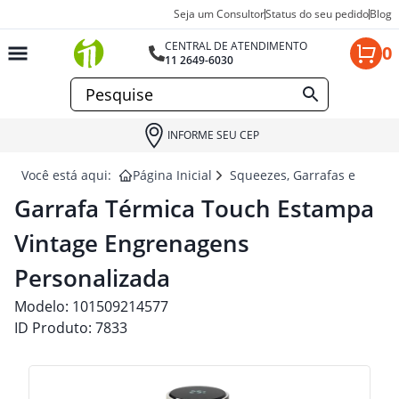
Seja um Consultor
Status do seu pedido
Blog
CENTRAL DE ATENDIMENTO
0
11 2649-6030
INFORME SEU CEP
Você está aqui:
Página Inicial
Squeezes, Garrafas e Coquet
Garrafa Térmica Touch Estampa
Vintage Engrenagens
Personalizada
Modelo:
101509214577
ID Produto:
7833