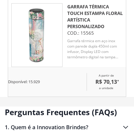
GARRAFA TÉRMICA
TOUCH ESTAMPA FLORAL
ARTÍSTICA
PERSONALIZADO
COD.:
15565
Garrafa térmica em aço inox
com parede dupla 450ml com
infusor, Display LED com
termômetro digital na tampa
para indicar a temperatura do
líquido, Conserva líquido quente
por até 5 horas e líquido frio até
A partir de
7 horas
R$ 70,13
*
Disponível:
15.929
a unidade
Perguntas Frequentes (FAQs)
1
.
Quem é a Innovation Brindes?