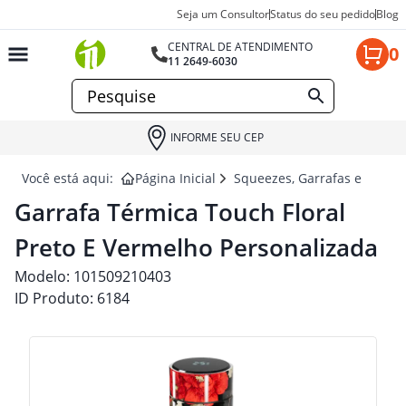
Seja um Consultor
Status do seu pedido
Blog
CENTRAL DE ATENDIMENTO
0
11 2649-6030
INFORME SEU CEP
Você está aqui:
Página Inicial
Squeezes, Garrafas e Coquet
Garrafa Térmica Touch Floral
Preto E Vermelho Personalizada
Modelo:
101509210403
ID Produto:
6184