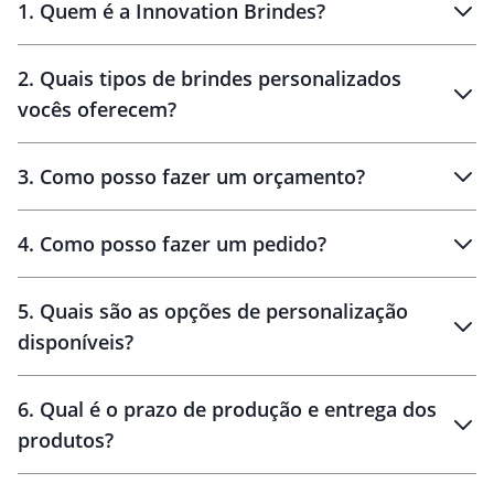
1
.
Quem é a Innovation Brindes?
Innovation Brindes
2
.
Quais tipos de brindes personalizados
Brindes
personalizados
vocês oferecem?
3
.
Como posso fazer um orçamento?
personalizados
4
.
Como posso fazer um pedido?
brinde
5
.
Quais são as opções de personalização
personalização
disponíveis?
amostra virtual
personalização
6
.
Qual é o prazo de produção e entrega dos
produtos?