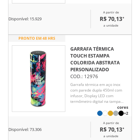
líquido, Conserva líquido quente
por até 5 horas e líquido frio até
A partir de
7 horas
R$ 70,13
*
Disponível:
15.929
a unidade
PRONTO EM 48 HRS
GARRAFA TÉRMICA
TOUCH ESTAMPA
COLORIDA ABSTRATA
PERSONALIZADO
COD.:
12976
Garrafa térmica em aço inox
com parede dupla 450ml com
infusor, Display LED com
termômetro digital na tampa
para indicar a temperatura do
cores
líquido, Conserva líquido quente
+2
por até 5 horas e líquido frio até
A partir de
7 horas
R$ 70,13
*
Disponível:
73.306
a unidade