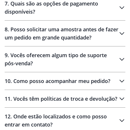
7
.
Quais são as opções de pagamento
disponíveis?
10 dias
brinde
48 horas
8
.
Posso solicitar uma amostra antes de fazer
um pedido em grande quantidade?
amostras
9
.
Vocês oferecem algum tipo de suporte
pós-venda?
amostras
10
.
Como posso acompanhar meu pedido?
11
.
Vocês têm políticas de troca e devolução?
12
.
Onde estão localizados e como posso
entrar em contato?
30 dias
90 dias