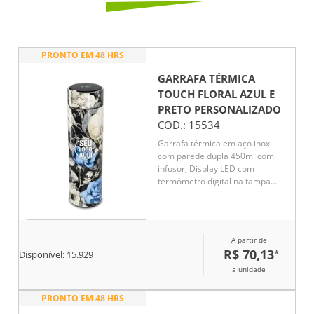
PRONTO EM 48 HRS
GARRAFA TÉRMICA
TOUCH FLORAL AZUL E
PRETO
PERSONALIZADO
COD.:
15534
Garrafa térmica em aço inox
com parede dupla 450ml com
infusor, Display LED com
termômetro digital na tampa
para indicar a temperatura do
líquido, Conserva líquido quente
por até 5 horas e líquido frio até
7 horas
A partir de
R$ 70,13
*
Disponível:
15.929
a unidade
PRONTO EM 48 HRS