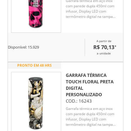
Garrafa térmica em aço inox
com parede dupla 450ml com
infusor, Display LED com
termômetro digital na tampa
para indicar a temperatura do
líquido, Conserva líquido quente
por até 5 horas e líquido frio até
7 horas
A partir de
R$ 70,13
*
Disponível:
15.929
a unidade
PRONTO EM 48 HRS
GARRAFA TÉRMICA
TOUCH FLORAL PRETA
DIGITAL
PERSONALIZADO
COD.:
16243
Garrafa térmica em aço inox
com parede dupla 450ml com
infusor, Display LED com
termômetro digital na tampa
para indicar a temperatura do