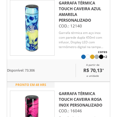
GARRAFA TÉRMICA
TOUCH CAVEIRA AZUL
AMARELA
PERSONALIZADO
COD.:
12140
Garrafa térmica em aço inox
com parede dupla 450ml com
infusor, Display LED com
termômetro digital na tampa
para indicar a temperatura do
cores
líquido, Conserva líquido quente
+2
por até 5 horas e líquido frio até
A partir de
7 horas
R$ 70,13
*
Disponível:
73.306
a unidade
PRONTO EM 48 HRS
GARRAFA TÉRMICA
TOUCH CAVEIRA ROSA
INOX
PERSONALIZADO
COD.:
16046