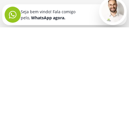
Seja bem vindo! Fala comigo
pelo,
WhatsApp agora.
Seja bem vindo! Fala comigo
pelo,
WhatsApp agora.
BRINDES PERSONALIZADOS
SEGMENTOS
Acessórios De
Guarda Chuva E
Academia para brindes
Celular E Tablet
Guarda Sol
para
Advocacia para brindes
para brindes
brindes
Automotivo para brindes
Acessórios
Kit Churrasco
Técnologicos
para brindes
Churrascaria para brindes
para brindes
Kit Executivo
Corporativo para brindes
Agendas E
para brindes
Calendários
Dia da Mulher para brindes
Kit Queijo E Kit
para brindes
Pizza
para
Dia das Criancas para brindes