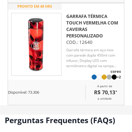
PRONTO EM 48 HRS
GARRAFA TÉRMICA
TOUCH VERMELHA COM
CAVEIRAS
PERSONALIZADO
COD.:
12640
Garrafa térmica em aço inox
com parede dupla 450ml com
infusor, Display LED com
termômetro digital na tampa
para indicar a temperatura do
cores
líquido, Conserva líquido quente
+2
por até 5 horas e líquido frio até
A partir de
7 horas
R$ 70,13
*
Disponível:
73.306
a unidade
Perguntas Frequentes (FAQs)