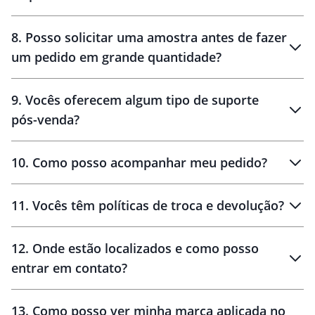
brinde
48 horas
8
.
Posso solicitar uma amostra antes de fazer
um pedido em grande quantidade?
amostras
9
.
Vocês oferecem algum tipo de suporte
pós-venda?
amostras
10
.
Como posso acompanhar meu pedido?
11
.
Vocês têm políticas de troca e devolução?
12
.
Onde estão localizados e como posso
entrar em contato?
30 dias
90 dias
localizados
13
.
Como posso ver minha marca aplicada no