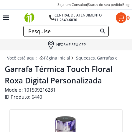
Seja um Consultor
Status do seu pedido
Blog
CENTRAL DE ATENDIMENTO
0
11 2649-6030
INFORME SEU CEP
Você está aqui:
Página Inicial
Squeezes, Garrafas e Coquet
Garrafa Térmica Touch Floral
Roxa Digital Personalizada
Modelo:
101509216281
ID Produto:
6440