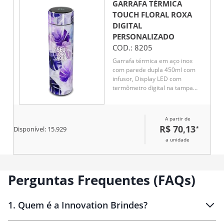
GARRAFA TÉRMICA
TOUCH FLORAL ROXA
DIGITAL
PERSONALIZADO
COD.:
8205
Garrafa térmica em aço inox
com parede dupla 450ml com
infusor, Display LED com
termômetro digital na tampa
para indicar a temperatura do
líquido, Conserva líquido quente
por até 5 horas e líquido frio até
A partir de
7 horas
R$ 70,13
*
Disponível:
15.929
a unidade
Perguntas Frequentes (FAQs)
1
.
Quem é a Innovation Brindes?