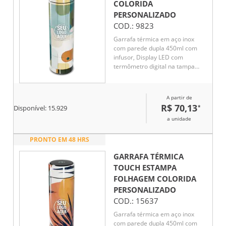
COLORIDA
PERSONALIZADO
COD.:
9823
Garrafa térmica em aço inox
com parede dupla 450ml com
infusor, Display LED com
termômetro digital na tampa
para indicar a temperatura do
líquido, Conserva líquido quente
por até 5 horas e líquido frio até
A partir de
7 horas
R$ 70,13
*
Disponível:
15.929
a unidade
PRONTO EM 48 HRS
GARRAFA TÉRMICA
TOUCH ESTAMPA
FOLHAGEM COLORIDA
PERSONALIZADO
COD.:
15637
Garrafa térmica em aço inox
com parede dupla 450ml com