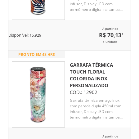
infusor, Display LED com
termômetro digital na tampa
para indicar a temperatura do
líquido, Conserva líquido quente
por até 5 horas e líquido frio até
A partir de
7 horas
R$ 70,13
*
Disponível:
15.929
a unidade
PRONTO EM 48 HRS
GARRAFA TÉRMICA
TOUCH FLORAL
COLORIDA INOX
PERSONALIZADO
COD.:
12902
Garrafa térmica em aço inox
com parede dupla 450ml com
infusor, Display LED com
termômetro digital na tampa
para indicar a temperatura do
líquido, Conserva líquido quente
por até 5 horas e líquido frio até
A partir de