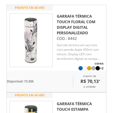
PRONTO EM 48 HRS
GARRAFA TÉRMICA
TOUCH FLORAL COM
DISPLAY DIGITAL
PERSONALIZADO
COD.:
8442
Garrafa térmica em aço inox
com parede dupla 450ml com
infusor, Display LED com
termômetro digital na tampa
para indicar a temperatura do
cores
líquido, Conserva líquido quente
+2
por até 5 horas e líquido frio até
A partir de
7 horas
R$ 70,13
*
Disponível:
73.306
a unidade
PRONTO EM 48 HRS
GARRAFA TÉRMICA
TOUCH ESTAMPA