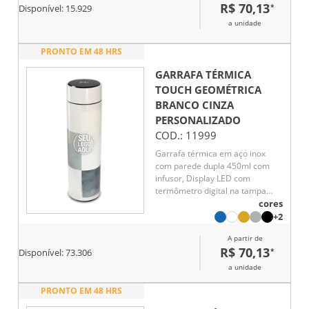
7 horas
R$ 70,13
*
Disponível:
15.929
a unidade
PRONTO EM 48 HRS
GARRAFA TÉRMICA
TOUCH GEOMÉTRICA
BRANCO CINZA
PERSONALIZADO
COD.:
11999
Garrafa térmica em aço inox
com parede dupla 450ml com
infusor, Display LED com
termômetro digital na tampa
para indicar a temperatura do
cores
líquido, Conserva líquido quente
+2
por até 5 horas e líquido frio até
A partir de
7 horas
R$ 70,13
*
Disponível:
73.306
a unidade
PRONTO EM 48 HRS