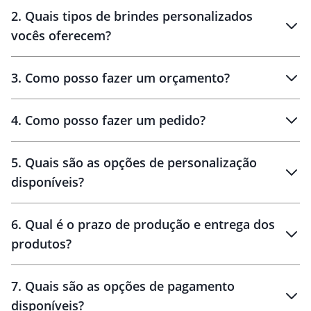
Innovation Brindes
2
.
Quais tipos de brindes personalizados
Brindes
personalizados
vocês oferecem?
3
.
Como posso fazer um orçamento?
personalizados
4
.
Como posso fazer um pedido?
brinde
5
.
Quais são as opções de personalização
personalização
disponíveis?
amostra virtual
personalização
6
.
Qual é o prazo de produção e entrega dos
produtos?
7
.
Quais são as opções de pagamento
disponíveis?
10 dias