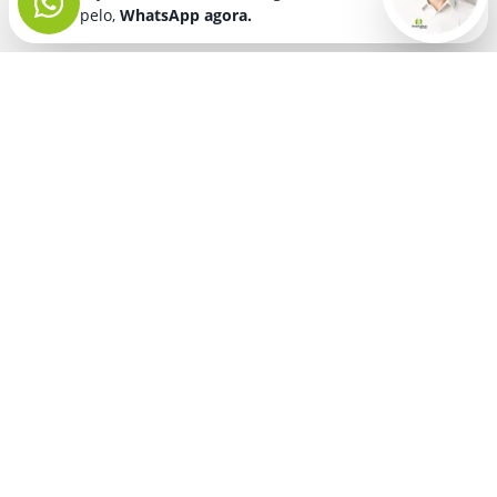
pelo,
WhatsApp agora.
Seja bem vindo! Fala comigo
pelo,
WhatsApp agora.
BRINDES PERSONALIZADOS
SEGMENTOS
Acessórios De
Guarda Chuva E
Academia para brindes
Celular E Tablet
Guarda Sol
para
Advocacia para brindes
para brindes
brindes
Automotivo para brindes
Acessórios
Kit Churrasco
Técnologicos
para brindes
Churrascaria para brindes
para brindes
Kit Executivo
Corporativo para brindes
Agendas E
para brindes
Calendários
Dia da Mulher para brindes
Kit Queijo E Kit
para brindes
Pizza
para
Dia das Criancas para brindes
Beleza &
brindes
Dia das Maes para brindes
Autocuidado
Kit Vinho
para
para brindes
Dia do Trabalho para brindes
brindes