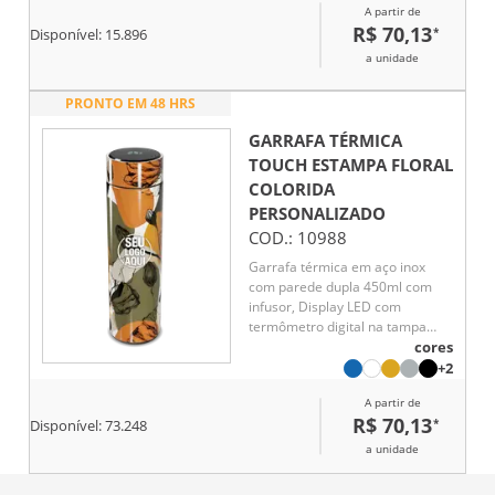
por até 5 horas e líquido frio até
A partir de
7 horas
R$ 70,13
*
Disponível:
15.896
a unidade
PRONTO EM 48 HRS
GARRAFA TÉRMICA
TOUCH ESTAMPA FLORAL
COLORIDA
PERSONALIZADO
COD.:
10988
Garrafa térmica em aço inox
com parede dupla 450ml com
infusor, Display LED com
termômetro digital na tampa
para indicar a temperatura do
cores
líquido, Conserva líquido quente
+2
por até 5 horas e líquido frio até
A partir de
7 horas
R$ 70,13
*
Disponível:
73.248
a unidade