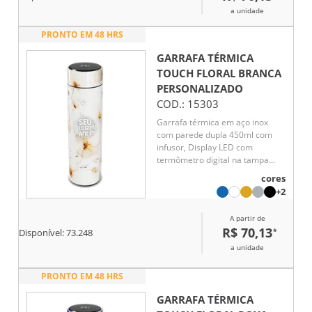
a unidade
PRONTO EM 48 HRS
GARRAFA TÉRMICA
TOUCH FLORAL BRANCA
PERSONALIZADO
COD.:
15303
Garrafa térmica em aço inox
com parede dupla 450ml com
infusor, Display LED com
termômetro digital na tampa
para indicar a temperatura do
cores
líquido, Conserva líquido quente
+2
por até 5 horas e líquido frio até
7 horas
A partir de
R$ 70,13
*
Disponível:
73.248
a unidade
PRONTO EM 48 HRS
GARRAFA TÉRMICA