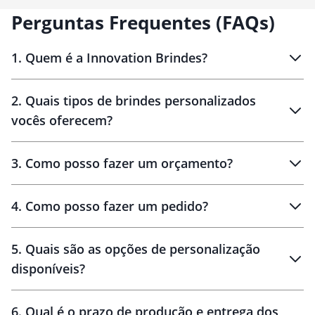
Perguntas Frequentes (FAQs)
1
.
Quem é a Innovation Brindes?
Innovation Brindes
2
.
Quais tipos de brindes personalizados
Brindes
personalizados
vocês oferecem?
3
.
Como posso fazer um orçamento?
personalizados
4
.
Como posso fazer um pedido?
brinde
5
.
Quais são as opções de personalização
personalização
disponíveis?
amostra virtual
personalização
6
.
Qual é o prazo de produção e entrega dos