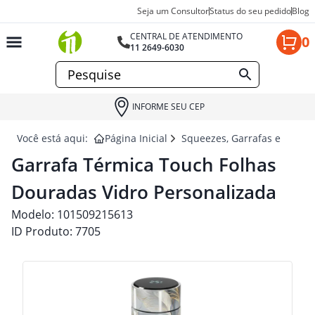
Seja um Consultor
Status do seu pedido
Blog
CENTRAL DE ATENDIMENTO
0
11 2649-6030
INFORME SEU CEP
Você está aqui:
Página Inicial
Squeezes, Garrafas e Coquet
Garrafa Térmica Touch Folhas
Douradas Vidro Personalizada
Modelo:
101509215613
ID Produto:
7705