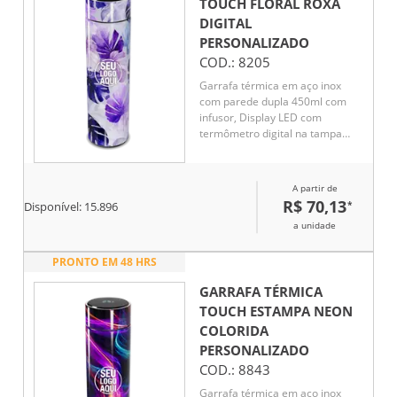
TOUCH FLORAL ROXA
DIGITAL
PERSONALIZADO
COD.:
8205
Garrafa térmica em aço inox
com parede dupla 450ml com
infusor, Display LED com
termômetro digital na tampa
para indicar a temperatura do
líquido, Conserva líquido quente
por até 5 horas e líquido frio até
A partir de
7 horas
R$ 70,13
*
Disponível:
15.896
a unidade
PRONTO EM 48 HRS
GARRAFA TÉRMICA
TOUCH ESTAMPA NEON
COLORIDA
PERSONALIZADO
COD.:
8843
Garrafa térmica em aço inox