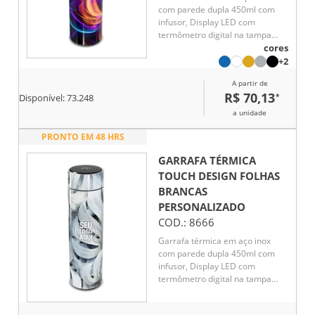
com parede dupla 450ml com
infusor, Display LED com
termômetro digital na tampa
para indicar a temperatura do
cores
líquido, Conserva líquido quente
+2
por até 5 horas e líquido frio até
A partir de
7 horas
R$ 70,13
*
Disponível:
73.248
a unidade
PRONTO EM 48 HRS
GARRAFA TÉRMICA
TOUCH DESIGN FOLHAS
BRANCAS
PERSONALIZADO
COD.:
8666
Garrafa térmica em aço inox
com parede dupla 450ml com
infusor, Display LED com
termômetro digital na tampa
para indicar a temperatura do
líquido, Conserva líquido quente