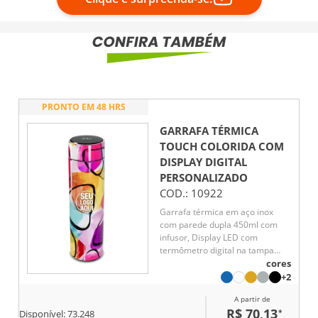
PRONTO EM 48 HRS
GARRAFA TÉRMICA
TOUCH COLORIDA COM
DISPLAY DIGITAL
PERSONALIZADO
COD.:
10922
Garrafa térmica em aço inox
com parede dupla 450ml com
infusor, Display LED com
termômetro digital na tampa
para indicar a temperatura do
cores
líquido, Conserva líquido quente
+2
por até 5 horas e líquido frio até
A partir de
7 horas
R$ 70,13
*
Disponível:
73.248