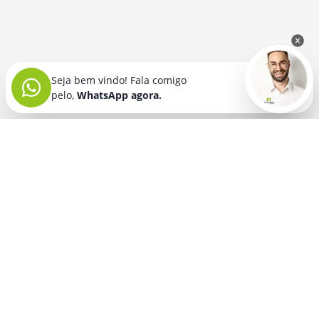
Seja bem vindo! Fala comigo
pelo,
WhatsApp agora.
Seja bem vindo! Fala comigo
pelo,
WhatsApp agora.
BRINDES PERSONALIZADOS
SEGMENTOS
Acessórios De
Guarda Chuva E
Academia para brindes
Celular E Tablet
Guarda Sol
para
Advocacia para brindes
para brindes
brindes
Automotivo para brindes
Acessórios
Kit Churrasco