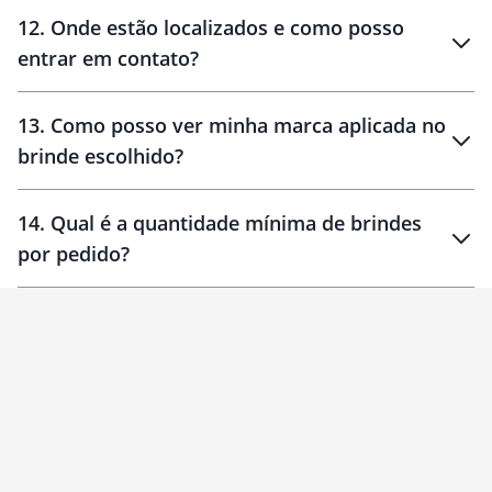
12
.
Onde estão localizados e como posso
entrar em contato?
30 dias
90 dias
localizados
13
.
Como posso ver minha marca aplicada no
brinde escolhido?
14
.
Qual é a quantidade mínima de brindes
por pedido?
brinde
Personalizado
1 unidade