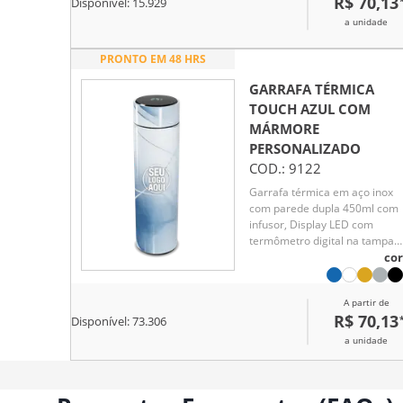
R$ 70,13
Disponível:
15.929
a unidade
PRONTO EM 48 HRS
GARRAFA TÉRMICA
TOUCH AZUL COM
MÁRMORE
PERSONALIZADO
COD.:
9122
Garrafa térmica em aço inox
com parede dupla 450ml com
infusor, Display LED com
termômetro digital na tampa
para indicar a temperatura do
cor
líquido, Conserva líquido quen
por até 5 horas e líquido frio a
A partir de
7 horas
R$ 70,13
Disponível:
73.306
a unidade