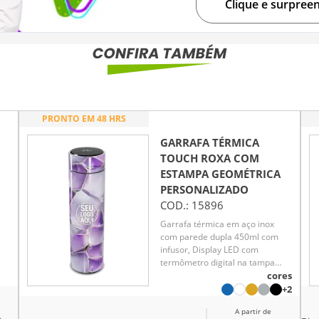
Clique e surpree
PRONTO EM 48 HRS
GARRAFA TÉRMICA
TOUCH ROXA COM
ESTAMPA GEOMÉTRICA
PERSONALIZADO
COD.:
15896
Garrafa térmica em aço inox
com parede dupla 450ml com
infusor, Display LED com
termômetro digital na tampa
para indicar a temperatura do
cores
te
líquido, Conserva líquido quente
+2
té
por até 5 horas e líquido frio até
A partir de
7 horas