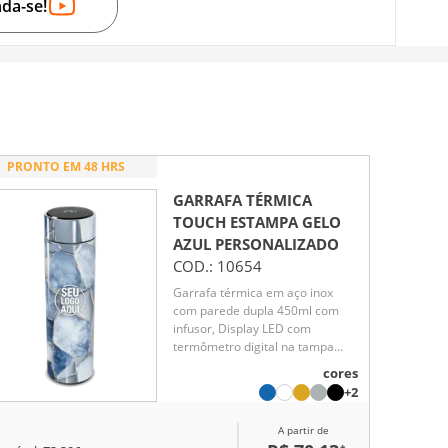
nda-se!
PRONTO EM 48 HRS
GARRAFA TÉRMICA
TOUCH ESTAMPA GELO
AZUL
PERSONALIZADO
COD.:
10654
Garrafa térmica em aço inox
com parede dupla 450ml com
infusor, Display LED com
termômetro digital na tampa
para indicar a temperatura do
cores
líquido, Conserva líquido quente
+2
por até 5 horas e líquido frio até
7 horas
A partir de