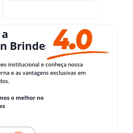
 a
n Brindes
deo institucional e conheça nossa
rna e as vantagens exclusivas em
dos.
mos o melhor no
es