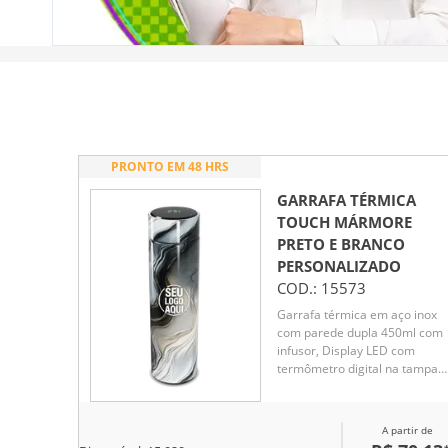
PRONTO EM 48 HRS
GARRAFA TÉRMICA
TOUCH MÁRMORE
PRETO E BRANCO
PERSONALIZADO
COD.:
15573
Garrafa térmica em aço inox
com parede dupla 450ml com
infusor, Display LED com
termômetro digital na tampa
para indicar a temperatura do
líquido, Conserva líquido quen
por até 5 horas e líquido frio a
A partir de
7 horas