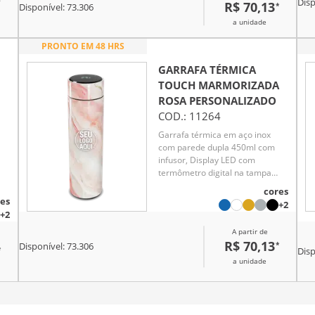
*
Disp
R$ 70,13
*
Disponível:
73.306
a unidade
PRONTO EM 48 HRS
GARRAFA TÉRMICA
TOUCH MARMORIZADA
ROSA
PERSONALIZADO
COD.:
11264
Garrafa térmica em aço inox
com parede dupla 450ml com
infusor, Display LED com
termômetro digital na tampa
para indicar a temperatura do
cores
líquido, Conserva líquido quente
es
+2
por até 5 horas e líquido frio até
te
+2
7 horas
té
A partir de
R$ 70,13
*
Disponível:
73.306
*
Disp
a unidade