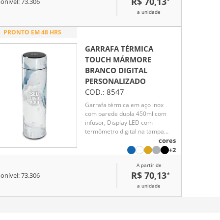
R$ 70,13
*
onível:
73.306
a unidade
PRONTO EM 48 HRS
GARRAFA TÉRMICA
TOUCH MÁRMORE
BRANCO DIGITAL
PERSONALIZADO
COD.:
8547
Garrafa térmica em aço inox
com parede dupla 450ml com
infusor, Display LED com
termômetro digital na tampa
para indicar a temperatura do
cores
líquido, Conserva líquido quente
+2
por até 5 horas e líquido frio até
A partir de
7 horas
R$ 70,13
*
onível:
73.306
a unidade