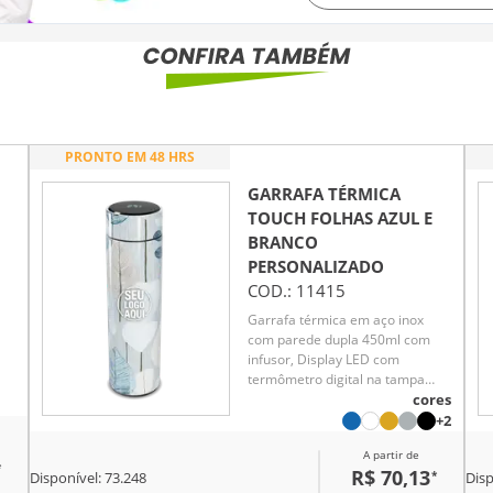
PRONTO EM 48 HRS
GARRAFA TÉRMICA
TOUCH FOLHAS AZUL E
BRANCO
PERSONALIZADO
COD.:
11415
Garrafa térmica em aço inox
com parede dupla 450ml com
infusor, Display LED com
termômetro digital na tampa
te
para indicar a temperatura do
cores
té
líquido, Conserva líquido quente
+2
por até 5 horas e líquido frio até
A partir de
7 horas
*
R$ 70,13
*
Disponível:
73.248
Disp