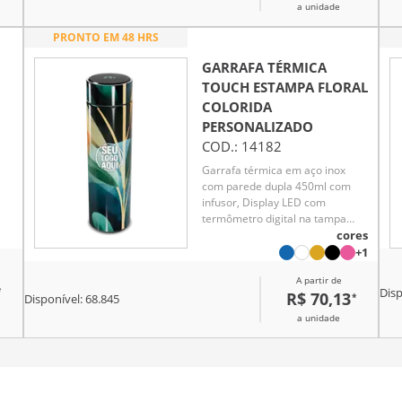
a unidade
PRONTO EM 48 HRS
GARRAFA TÉRMICA
TOUCH ESTAMPA FLORAL
COLORIDA
PERSONALIZADO
COD.:
14182
Garrafa térmica em aço inox
com parede dupla 450ml com
infusor, Display LED com
termômetro digital na tampa
para indicar a temperatura do
cores
te
líquido, Conserva líquido quente
+1
té
por até 5 horas e líquido frio até
A partir de
7 horas
*
Disp
R$ 70,13
*
Disponível:
68.845
a unidade