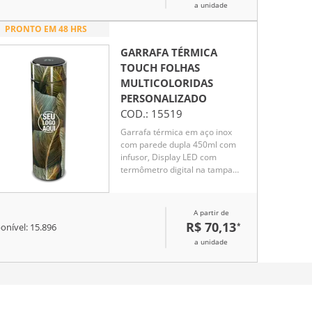
a unidade
PRONTO EM 48 HRS
GARRAFA TÉRMICA
TOUCH FOLHAS
MULTICOLORIDAS
PERSONALIZADO
COD.:
15519
Garrafa térmica em aço inox
com parede dupla 450ml com
infusor, Display LED com
termômetro digital na tampa
para indicar a temperatura do
líquido, Conserva líquido quente
por até 5 horas e líquido frio até
A partir de
7 horas
R$ 70,13
*
onível:
15.896
a unidade