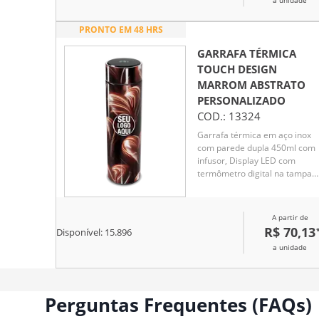
a unidade
PRONTO EM 48 HRS
GARRAFA TÉRMICA
TOUCH DESIGN
MARROM ABSTRATO
PERSONALIZADO
COD.:
13324
Garrafa térmica em aço inox
com parede dupla 450ml com
infusor, Display LED com
termômetro digital na tampa
para indicar a temperatura do
líquido, Conserva líquido quen
por até 5 horas e líquido frio a
A partir de
7 horas
R$ 70,13
Disponível:
15.896
a unidade
Perguntas Frequentes (FAQs)