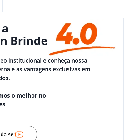
 a
n Brindes
deo institucional e conheça nossa
rna e as vantagens exclusivas em
dos.
mos o melhor no
es
nda-se!