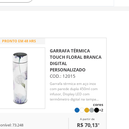
PRONTO EM 48 HRS
GARRAFA TÉRMICA
TOUCH FLORAL BRANCA
DIGITAL
PERSONALIZADO
COD.:
12015
Garrafa térmica em aço inox
com parede dupla 450ml com
infusor, Display LED com
termômetro digital na tampa
para indicar a temperatura do
cores
líquido, Conserva líquido quente
+2
por até 5 horas e líquido frio até
A partir de
7 horas
R$ 70,13
*
onível:
73.248