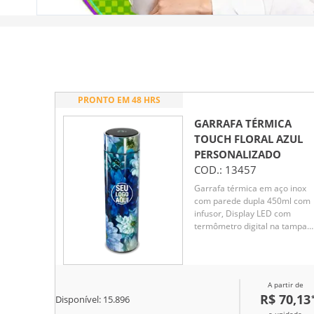
PRONTO EM 48 HRS
GARRAFA TÉRMICA
TOUCH FLORAL AZUL
PERSONALIZADO
COD.:
13457
Garrafa térmica em aço inox
com parede dupla 450ml com
infusor, Display LED com
termômetro digital na tampa
para indicar a temperatura do
líquido, Conserva líquido quen
por até 5 horas e líquido frio a
7 horas
A partir de
R$ 70,13
Disponível:
15.896