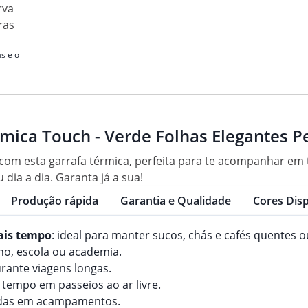
rva
ras
s e o
mica Touch - Verde Folhas Elegantes P
m esta garrafa térmica, perfeita para te acompanhar em to
dia a dia. Garanta já a sua!
Produção rápida
Garantia e Qualidade
Cores Disp
ais tempo
: ideal para manter sucos, chás e cafés quentes o
lho, escola ou academia.
rante viagens longas.
 tempo em passeios ao ar livre.
bidas em acampamentos.