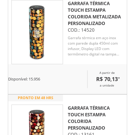
GARRAFA TÉRMICA
TOUCH ESTAMPA
COLORIDA METALIZADA
PERSONALIZADO
COD.:
14520
Garrafa térmica em aço inox
com parede dupla 450ml com
infusor, Display LED com
termômetro digital na tampa
para indicar a temperatura do
líquido, Conserva líquido quente
por até 5 horas e líquido frio até
A partir de
7 horas
R$ 70,13
*
Disponível:
15.956
a unidade
PRONTO EM 48 HRS
GARRAFA TÉRMICA
TOUCH ESTAMPA
COLORIDA
PERSONALIZADO
COD.:
13161