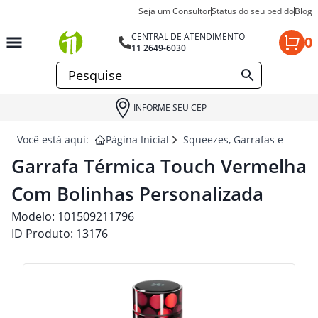
Seja um Consultor
Status do seu pedido
Blog
CENTRAL DE ATENDIMENTO
0
11 2649-6030
INFORME SEU CEP
Você está aqui:
Página Inicial
Squeezes, Garrafas e Coquet
Garrafa Térmica Touch Vermelha
Com Bolinhas Personalizada
Modelo:
101509211796
ID Produto:
13176