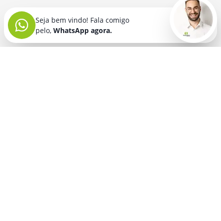
Seja bem vindo! Fala comigo
pelo,
WhatsApp agora.
Seja bem vindo! Fala comigo
pelo,
WhatsApp agora.
BRINDES PERSONALIZADOS
SEGMENTOS
Acessórios De
Guarda Chuva E
Academia para brindes
Celular E Tablet
Guarda Sol
para
Advocacia para brindes
para brindes
brindes
Automotivo para brindes
Acessórios
Kit Churrasco
Técnologicos
para brindes
Churrascaria para brindes
para brindes
Kit Executivo
Corporativo para brindes
Agendas E
para brindes
Calendários
Dia da Mulher para brindes
Kit Queijo E Kit
para brindes
Pizza
para
Dia das Criancas para brindes