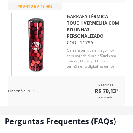
PRONTO EM 48 HRS
GARRAFA TÉRMICA
TOUCH VERMELHA COM
BOLINHAS
PERSONALIZADO
COD.:
11796
Garrafa térmica em aço inox
com parede dupla 450ml com
infusor, Display LED com
termômetro digital na tampa
para indicar a temperatura do
líquido, Conserva líquido quente
por até 5 horas e líquido frio até
A partir de
7 horas
R$ 70,13
*
Disponível:
15.956
a unidade
Perguntas Frequentes (FAQs)