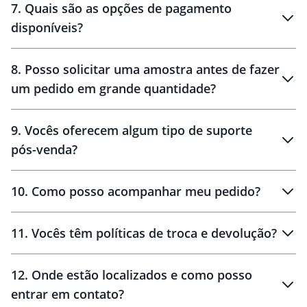
7
.
Quais são as opções de pagamento
disponíveis?
10 dias
brinde
48 horas
8
.
Posso solicitar uma amostra antes de fazer
um pedido em grande quantidade?
amostras
9
.
Vocês oferecem algum tipo de suporte
pós-venda?
amostras
10
.
Como posso acompanhar meu pedido?
11
.
Vocês têm políticas de troca e devolução?
12
.
Onde estão localizados e como posso
entrar em contato?
30 dias
90 dias