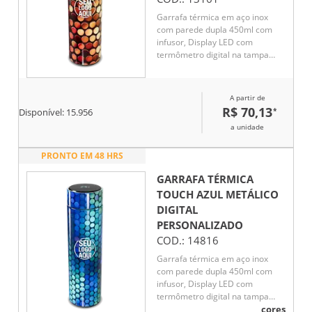
Garrafa térmica em aço inox
com parede dupla 450ml com
infusor, Display LED com
termômetro digital na tampa
para indicar a temperatura do
líquido, Conserva líquido quente
por até 5 horas e líquido frio até
A partir de
7 horas
R$ 70,13
*
Disponível:
15.956
a unidade
PRONTO EM 48 HRS
GARRAFA TÉRMICA
TOUCH AZUL METÁLICO
DIGITAL
PERSONALIZADO
COD.:
14816
Garrafa térmica em aço inox
com parede dupla 450ml com
infusor, Display LED com
termômetro digital na tampa
para indicar a temperatura do
cores