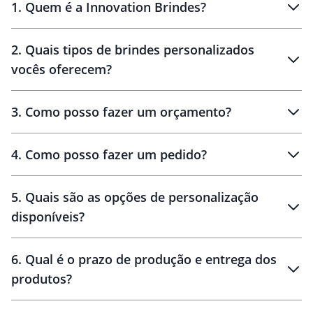
1
.
Quem é a Innovation Brindes?
Innovation Brindes
2
.
Quais tipos de brindes personalizados
Brindes
personalizados
vocês oferecem?
3
.
Como posso fazer um orçamento?
personalizados
4
.
Como posso fazer um pedido?
brinde
5
.
Quais são as opções de personalização
personalização
disponíveis?
amostra virtual
personalização
6
.
Qual é o prazo de produção e entrega dos
produtos?