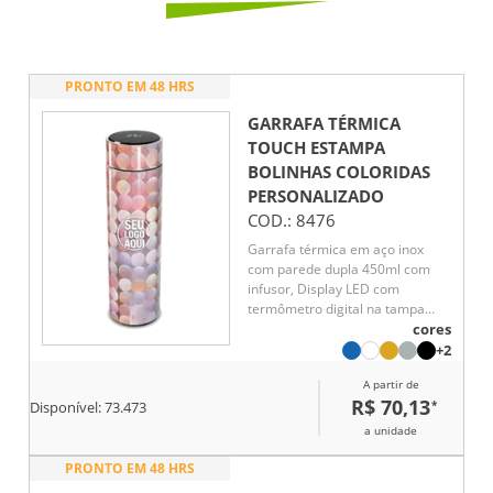
PRONTO EM 48 HRS
GARRAFA TÉRMICA
TOUCH ESTAMPA
BOLINHAS COLORIDAS
PERSONALIZADO
COD.:
8476
Garrafa térmica em aço inox
com parede dupla 450ml com
infusor, Display LED com
termômetro digital na tampa
para indicar a temperatura do
cores
líquido, Conserva líquido quente
+2
por até 5 horas e líquido frio até
A partir de
7 horas
R$ 70,13
*
Disponível:
73.473
a unidade
PRONTO EM 48 HRS