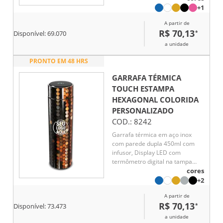
líquido, Conserva líquido quente
+1
por até 5 horas e líquido frio até
A partir de
7 horas
R$ 70,13
*
Disponível:
69.070
a unidade
PRONTO EM 48 HRS
GARRAFA TÉRMICA
TOUCH ESTAMPA
HEXAGONAL COLORIDA
PERSONALIZADO
COD.:
8242
Garrafa térmica em aço inox
com parede dupla 450ml com
infusor, Display LED com
termômetro digital na tampa
para indicar a temperatura do
cores
líquido, Conserva líquido quente
+2
por até 5 horas e líquido frio até
A partir de
7 horas
R$ 70,13
*
Disponível:
73.473
a unidade