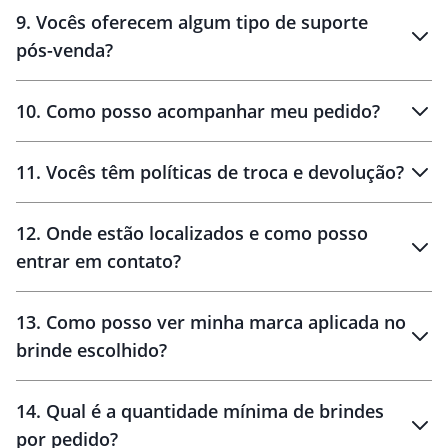
amostras
9
.
Vocês oferecem algum tipo de suporte
pós-venda?
amostras
10
.
Como posso acompanhar meu pedido?
11
.
Vocês têm políticas de troca e devolução?
12
.
Onde estão localizados e como posso
entrar em contato?
30 dias
90 dias
localizados
13
.
Como posso ver minha marca aplicada no
brinde escolhido?
14
.
Qual é a quantidade mínima de brindes
por pedido?
brinde
Personalizado