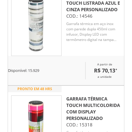
TOUCH LISTRADA AZUL E
CINZA
PERSONALIZADO
COD.:
14546
Garrafa térmica em aço inox
com parede dupla 450ml com
infusor, Display LED com
termômetro digital na tampa
para indicar a temperatura do
líquido, Conserva líquido quente
por até 5 horas e líquido frio até
7 horas
A partir de
R$ 70,13
*
Disponível:
15.929
a unidade
PRONTO EM 48 HRS
GARRAFA TÉRMICA
TOUCH MULTICOLORIDA
COM DISPLAY
PERSONALIZADO
COD.:
15318