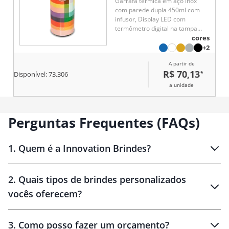
Garrafa térmica em aço inox
com parede dupla 450ml com
infusor, Display LED com
termômetro digital na tampa
para indicar a temperatura do
cores
líquido, Conserva líquido quente
+2
por até 5 horas e líquido frio até
A partir de
7 horas
R$ 70,13
*
Disponível:
73.306
a unidade
Perguntas Frequentes (FAQs)
1
.
Quem é a Innovation Brindes?
Innovation Brindes
2
.
Quais tipos de brindes personalizados
Brindes
personalizados
vocês oferecem?
3
.
Como posso fazer um orçamento?