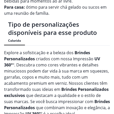
bebidas para momentos ao ar livre.
Para casa:
ótimo para servir chá gelado ou sucos em
uma reunião de família.
Tipo de personalizações
disponíveis para esse produto
Colorido
Explore a sofisticação e a beleza dos
Brindes
Personalizado
s
criados com nossa Impressão
UV
360°
º. Descubra como cores vibrantes e detalhes
minuciosos podem dar vida à sua marca em squeezes,
garrafas, copos e muito mais, tudo com um
acabamento premium em verniz. Nossos clientes têm
transformado suas ideias em
Brindes
Personalizado
s
exclusivos
que destacam a qualidade e o estilo de
suas marcas. Se você busca impressionar com
Brindes
Personalizado
s
que combinam inovação e elegância, a
Impressão
UV 360°
º é a escolha ideal.