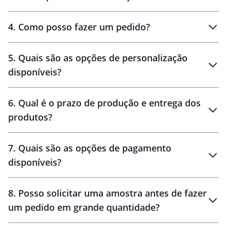
personalizados
4
.
Como posso fazer um pedido?
brinde
5
.
Quais são as opções de personalização
personalização
disponíveis?
amostra virtual
personalização
6
.
Qual é o prazo de produção e entrega dos
produtos?
7
.
Quais são as opções de pagamento
disponíveis?
10 dias
brinde
48 horas
8
.
Posso solicitar uma amostra antes de fazer
um pedido em grande quantidade?