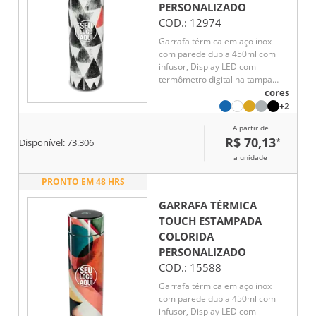
PERSONALIZADO
COD.:
12974
Garrafa térmica em aço inox
com parede dupla 450ml com
infusor, Display LED com
termômetro digital na tampa
para indicar a temperatura do
cores
líquido, Conserva líquido quente
+2
por até 5 horas e líquido frio até
A partir de
7 horas
R$ 70,13
*
Disponível:
73.306
a unidade
PRONTO EM 48 HRS
GARRAFA TÉRMICA
TOUCH ESTAMPADA
COLORIDA
PERSONALIZADO
COD.:
15588
Garrafa térmica em aço inox
com parede dupla 450ml com
infusor, Display LED com