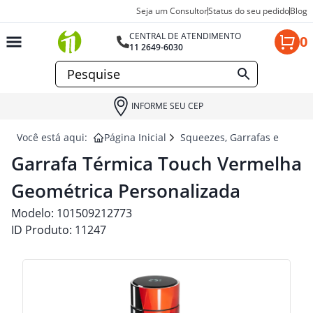
Seja um Consultor
Status do seu pedido
Blog
CENTRAL DE ATENDIMENTO
0
11 2649-6030
INFORME SEU CEP
Você está aqui:
Página Inicial
Squeezes, Garrafas e Coquet
Garrafa Térmica Touch Vermelha
Geométrica Personalizada
Modelo:
101509212773
ID Produto:
11247