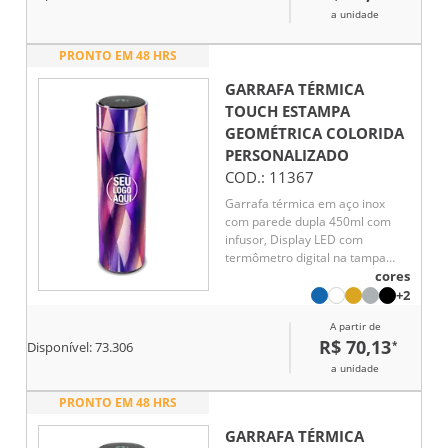
a unidade
PRONTO EM 48 HRS
GARRAFA TÉRMICA
TOUCH ESTAMPA
GEOMÉTRICA COLORIDA
PERSONALIZADO
COD.:
11367
Garrafa térmica em aço inox
com parede dupla 450ml com
infusor, Display LED com
termômetro digital na tampa
para indicar a temperatura do
cores
líquido, Conserva líquido quente
+2
por até 5 horas e líquido frio até
A partir de
7 horas
R$ 70,13
*
Disponível:
73.306
a unidade
PRONTO EM 48 HRS
GARRAFA TÉRMICA