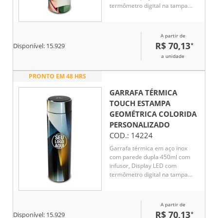
termômetro digital na tampa
para indicar a temperatura do
líquido, Conserva líquido quente
por até 5 horas e líquido frio até
A partir de
7 horas
R$ 70,13
*
Disponível:
15.929
a unidade
PRONTO EM 48 HRS
GARRAFA TÉRMICA
TOUCH ESTAMPA
GEOMÉTRICA COLORIDA
PERSONALIZADO
COD.:
14224
Garrafa térmica em aço inox
com parede dupla 450ml com
infusor, Display LED com
termômetro digital na tampa
para indicar a temperatura do
líquido, Conserva líquido quente
por até 5 horas e líquido frio até
A partir de
7 horas
R$ 70,13
*
Disponível:
15.929