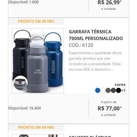
R$ 26,99
*
livre, academia ou no trabalho.
Disponível:
1.690
Design resistente e funcional,
a unidade
perfeita para quem busca
praticidade e durabilidade em
PRONTO EM 48 HRS
um produto.
GARRAFA TÉRMICA
700ML
PERSONALIZADO
COD.:
6120
Experimente a qualidade desta
garrafa térmica que une
resistência e praticidade. Feita
em inox 304, é durável e
resistente à corrosão. A base de
silicone removível proporciona
cores
estabilidade e facilita a limpeza,
+1
enquanto a alça de transporte
também em silicone, com
A partir de
detalhe em inox, oferece o
R$ 77,00
*
conforto na hora de transportá-
Disponível:
16.404
la. Ideal para manter suas
a unidade
bebidas na temperatura perfeita,
esta garrafa é a escolha certa
PRONTO EM 48 HRS
para o dia a dia.