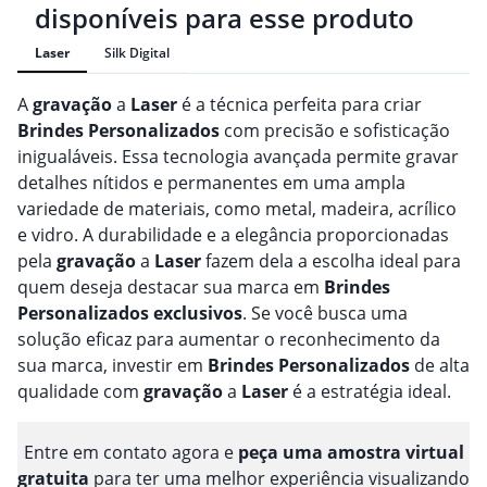
disponíveis para esse produto
Laser
Silk Digital
A
gravação
a
Laser
é a técnica perfeita para criar
Brindes
Personalizado
s
com precisão e sofisticação
inigualáveis. Essa tecnologia avançada permite gravar
detalhes nítidos e permanentes em uma ampla
variedade de materiais, como metal, madeira, acrílico
e vidro. A durabilidade e a elegância proporcionadas
pela
gravação
a
Laser
fazem dela a escolha ideal para
quem deseja destacar sua marca em
Brindes
Personalizado
s
exclusivos
. Se você busca uma
solução eficaz para aumentar o reconhecimento da
sua marca, investir em
Brindes
Personalizado
s
de alta
qualidade com
gravação
a
Laser
é a estratégia ideal.
Entre em contato agora e
peça uma amostra virtual
gratuita
para ter uma melhor experiência visualizando