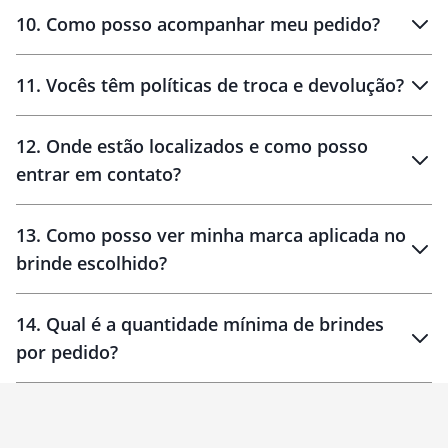
amostras
10
.
Como posso acompanhar meu pedido?
11
.
Vocês têm políticas de troca e devolução?
12
.
Onde estão localizados e como posso
entrar em contato?
30 dias
90 dias
localizados
13
.
Como posso ver minha marca aplicada no
brinde escolhido?
14
.
Qual é a quantidade mínima de brindes
por pedido?
brinde
Personalizado
1 unidade