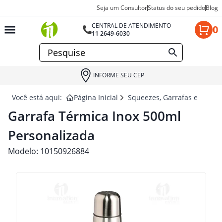
Seja um Consultor
Status do seu pedido
Blog
CENTRAL DE ATENDIMENTO
0
11 2649-6030
INFORME SEU CEP
Você está aqui:
Página Inicial
Squeezes, Garrafas e Coquet
Garrafa Térmica Inox 500ml
Personalizada
Modelo:
10150926884