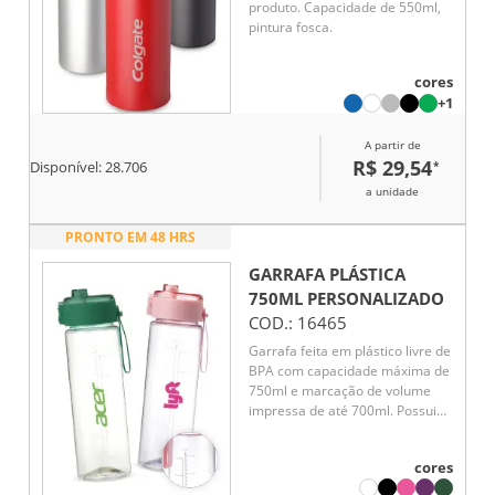
produto. Capacidade de 550ml,
pintura fosca.
cores
+1
A partir de
R$ 29,54
*
Disponível:
28.706
a unidade
PRONTO EM 48 HRS
GARRAFA PLÁSTICA
750ML
PERSONALIZADO
COD.:
16465
Garrafa feita em plástico livre de
BPA com capacidade máxima de
750ml e marcação de volume
impressa de até 700ml. Possui
tampa rosqueável em
polipropileno (PP) com protetor
cores
para o bocal, botão de
acionamento e alça de mão em