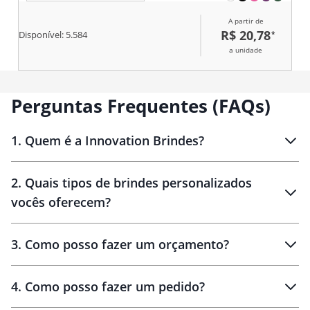
silicone.
A partir de
R$ 20,78
*
Disponível:
5.584
a unidade
Perguntas Frequentes (FAQs)
1
.
Quem é a Innovation Brindes?
Innovation Brindes
2
.
Quais tipos de brindes personalizados
Brindes
personalizados
vocês oferecem?
3
.
Como posso fazer um orçamento?
personalizados
4
.
Como posso fazer um pedido?