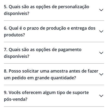
brinde
5
.
Quais são as opções de personalização
personalização
disponíveis?
amostra virtual
personalização
6
.
Qual é o prazo de produção e entrega dos
produtos?
7
.
Quais são as opções de pagamento
disponíveis?
10 dias
brinde
48 horas
8
.
Posso solicitar uma amostra antes de fazer
um pedido em grande quantidade?
amostras
9
.
Vocês oferecem algum tipo de suporte
pós-venda?