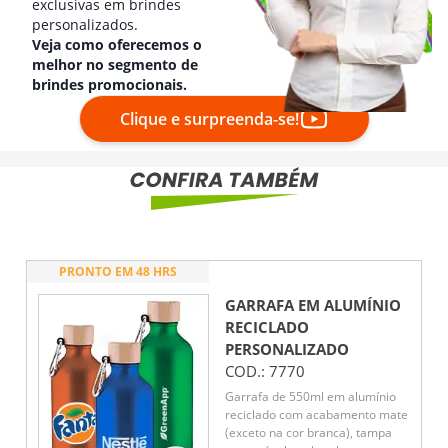
exclusivas em brindes
personalizados.
Veja como oferecemos o
melhor no segmento de
brindes promocionais.
Clique e surpreenda-se!
PRONTO EM 48 HRS
GARRAFA EM ALUMÍNIO
RECICLADO
PERSONALIZADO
COD.:
7770
Garrafa de 550ml em alumínio
reciclado com acabamento mate
(exceto na cor branca), tampa