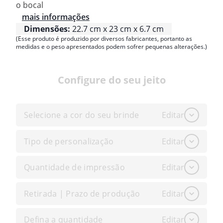
o bocal
mais informações
Dimensões:
22.7 cm x 23 cm x 6.7 cm
(Esse produto é produzido por diversos fabricantes, portanto as
medidas e o peso apresentados podem sofrer pequenas alterações.)
Configure do seu jeito
Selecione a cor do seu brinde
Editar
Tipo de personalização
Editar
Quantidade de impressão
Editar
Retirada | Prazo de produção
Editar
Defina a quantidade
Editar