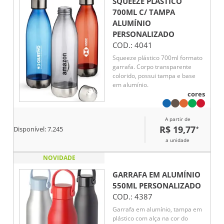
SQUEEZE PLÁSTICO
700ML C/ TAMPA
ALUMÍNIO
PERSONALIZADO
COD.:
4041
Squeeze plástico 700ml formato
garrafa. Corpo transparente
colorido, possui tampa e base
em alumínio.
cores
A partir de
R$ 19,77
*
Disponível:
7.245
a unidade
NOVIDADE
GARRAFA EM ALUMÍNIO
550ML
PERSONALIZADO
COD.:
4387
Garrafa em alumínio, tampa em
plástico com alça na cor do