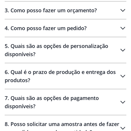
3
.
Como posso fazer um orçamento?
personalizados
4
.
Como posso fazer um pedido?
brinde
5
.
Quais são as opções de personalização
personalização
disponíveis?
amostra virtual
personalização
6
.
Qual é o prazo de produção e entrega dos
produtos?
7
.
Quais são as opções de pagamento
disponíveis?
10 dias
brinde
48 horas
8
.
Posso solicitar uma amostra antes de fazer