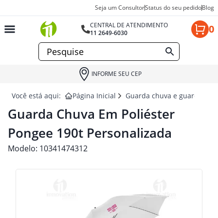
Seja um Consultor
Status do seu pedido
Blog
CENTRAL DE ATENDIMENTO
0
11 2649-6030
INFORME SEU CEP
Você está aqui:
Página Inicial
Guarda chuva e guarda sol 
Guarda Chuva Em Poliéster
Pongee 190t Personalizada
Modelo:
10341474312