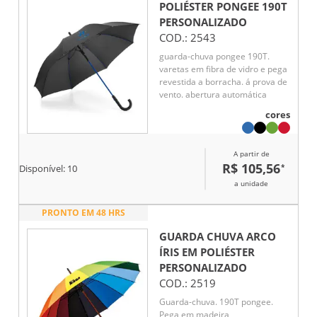
POLIÉSTER PONGEE 190T
PERSONALIZADO
COD.:
2543
guarda-chuva pongee 190T.
varetas em fibra de vidro e pega
revestida a borracha. á prova de
vento. abertura automática
cores
A partir de
R$ 105,56
*
Disponível:
10
a unidade
PRONTO EM 48 HRS
GUARDA CHUVA ARCO
ÍRIS EM POLIÉSTER
PERSONALIZADO
COD.:
2519
Guarda-chuva. 190T pongee.
Pega em madeira