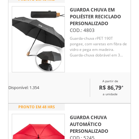
GUARDA CHUVA EM
POLIÉSTER RECICLADO
PERSONALIZADO
COD.:
4803
Guarda-chuva rPET 190T
pongee, com varetas em fibra de
vidro e pega em madeira.
Guarda-chuva dobrável em 3
etapas, com abertura e fecho
automático e à prova de vento.
Fornecido em bolsa. Guarda-
Chuva: ø990 x 285 mm
A partir de
R$ 86,79
*
Disponível:
1.354
a unidade
PRONTO EM 48 HRS
GUARDA CHUVA
AUTOMÁTICO
PERSONALIZADO
COD.:
5245