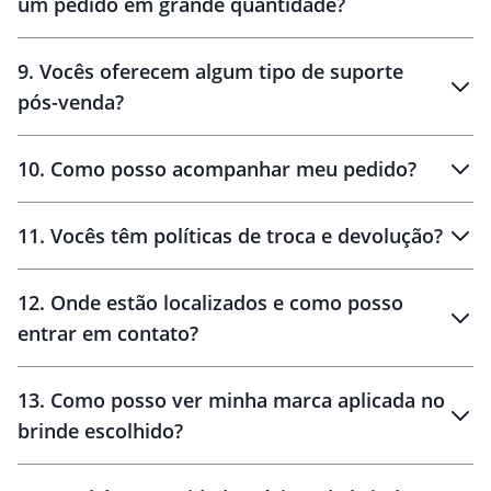
um pedido em grande quantidade?
amostras
9
.
Vocês oferecem algum tipo de suporte
pós-venda?
amostras
10
.
Como posso acompanhar meu pedido?
11
.
Vocês têm políticas de troca e devolução?
12
.
Onde estão localizados e como posso
entrar em contato?
30 dias
90 dias
localizados
13
.
Como posso ver minha marca aplicada no
brinde escolhido?