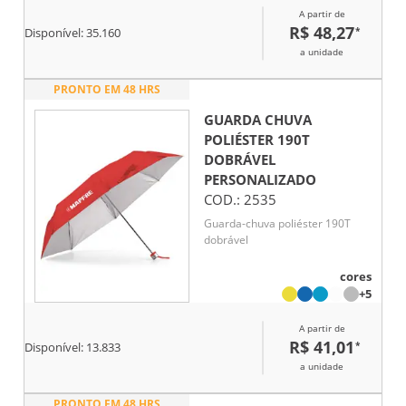
protetora.
A partir de
R$ 48,27
*
Disponível:
35.160
a unidade
PRONTO EM 48 HRS
GUARDA CHUVA
POLIÉSTER 190T
DOBRÁVEL
PERSONALIZADO
COD.:
2535
Guarda-chuva poliéster 190T
dobrável
cores
+5
A partir de
R$ 41,01
*
Disponível:
13.833
a unidade
PRONTO EM 48 HRS