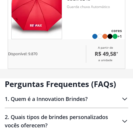
Guarda chuva Automático
cores
+1
A partir de
R$ 49,58
*
Disponível:
9.870
a unidade
Perguntas Frequentes (FAQs)
1
.
Quem é a Innovation Brindes?
Innovation Brindes
2
.
Quais tipos de brindes personalizados
Brindes
personalizados
vocês oferecem?