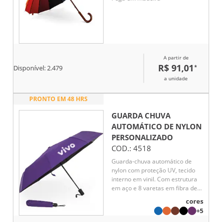
A partir de
R$ 91,01
*
Disponível:
2.479
a unidade
PRONTO EM 48 HRS
GUARDA CHUVA
AUTOMÁTICO DE NYLON
PERSONALIZADO
COD.:
4518
Guarda-chuva automático de
nylon com proteção UV, tecido
interno em vinil. Com estrutura
em aço e 8 varetas em fibra de
vidro, possui pegador plástico
cores
com botão de ação e alça de
+5
nylon. Acompanha capa