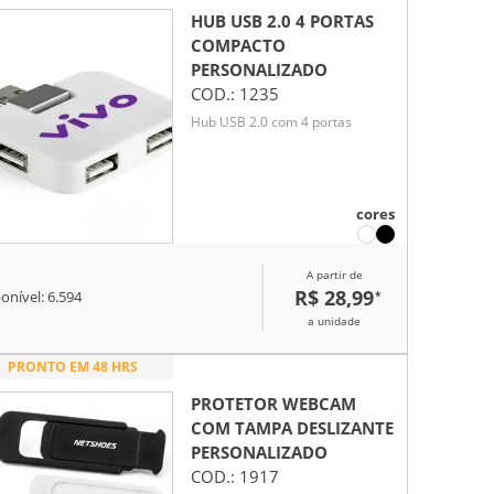
HUB USB 2.0 4 PORTAS
COMPACTO
PERSONALIZADO
COD.:
1235
Hub USB 2.0 com 4 portas
cores
A partir de
R$ 28,99
*
onível:
6.594
a unidade
PRONTO EM 48 HRS
PROTETOR WEBCAM
COM TAMPA DESLIZANTE
PERSONALIZADO
COD.:
1917