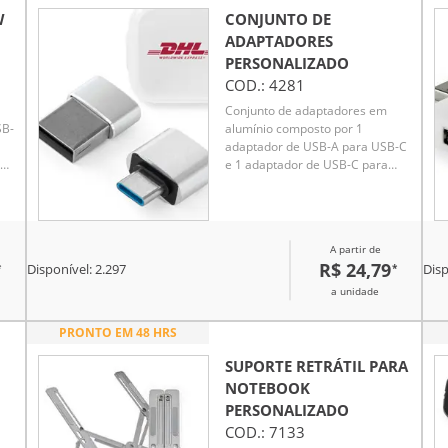
W
CONJUNTO DE
ADAPTADORES
PERSONALIZADO
COD.:
4281
Conjunto de adaptadores em
SB-
alumínio composto por 1
adaptador de USB-A para USB-C
ona
e 1 adaptador de USB-C para
ara
USB-A. Tecnologia USB
2.0.Fornecido em caixa individual
em PP
A partir de
R$ 24,79
*
*
Disponível:
2.297
Disp
or.
a unidade
PRONTO EM 48 HRS
SUPORTE RETRÁTIL PARA
NOTEBOOK
PERSONALIZADO
COD.:
7133