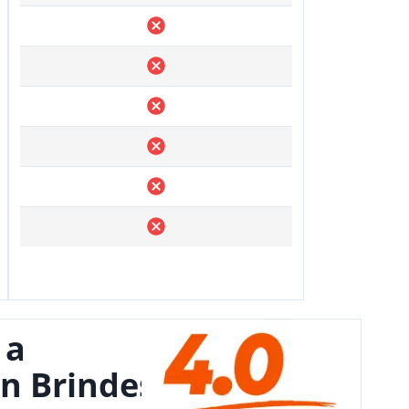
 a
n Brindes