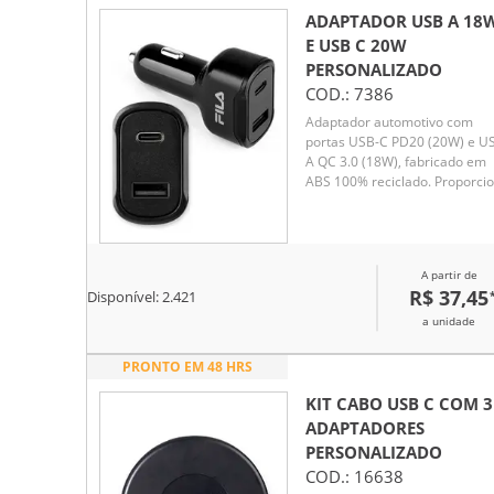
ADAPTADOR USB A 18
E USB C 20W
PERSONALIZADO
COD.:
7386
Adaptador automotivo com
portas USB-C PD20 (20W) e U
A QC 3.0 (18W), fabricado em
ABS 100% reciclado. Proporci
carregamento super-rápido p
diversos dispositivos durante
viagens. Compatível com
smartphones, tablets e outros
A partir de
eletrônicos. Cabo de
R$ 37,45
Disponível:
2.421
carregamento não incluso,
acompanha apenas o adaptad
a unidade
PRONTO EM 48 HRS
KIT CABO USB C COM 3
ADAPTADORES
PERSONALIZADO
COD.:
16638