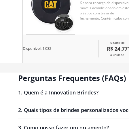
Kit para recarga de dispositivo
móveis acondicionado em esto
plástico com trava de
fechamento. Contém cabo co
conectores USB-C nas duas
extremidades, adaptadores pa
conexões micro-USB, Lightnin
USB-A, além de chave para
A partir de
abertura de gaveta de cartão
R$ 24,77
Disponível:
1.032
SIM.
a unidade
Perguntas Frequentes (FAQs)
1
.
Quem é a Innovation Brindes?
Innovation Brindes
2
.
Quais tipos de brindes personalizados vo
3
.
Como posso fazer um orçamento?
personalizados