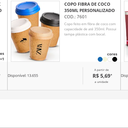
X
COPO FIBRA DE COCO
O
350ML
PERSONALIZADO
COD.:
7601
Copo feito em fibra de coco com
capacidade de até 350ml. Possui
tampa plástica com bocal.
es
cores
+1
A partir de
R$ 5,69
*
*
Disponível:
13.655
Disp
a unidade