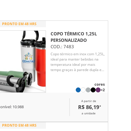
PRONTO EM 48 HRS
COPO TÉRMICO 1,25L
PERSONALIZADO
COD.:
7483
Copo térmico em inox com 1,25L,
ideal para manter bebidas na
temperatura ideal por mais
tempo graças à parede dupla e
vedação a vácuo. Tampa
rosqueável, canudo removível e
cores
alça de transporte em inox com
+2
revestimento plástico
completam este brinde
A partir de
corporativo robusto e funcional.
R$ 86,19
*
onível:
10.988
a unidade
PRONTO EM 48 HRS