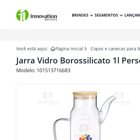
BRINDES
SEGMENTOS
LANÇA
Você está aqui:
Página Inicial
Copos e canecas para 
Jarra Vidro Borossilicato 1l Per
Modelo:
101513716683