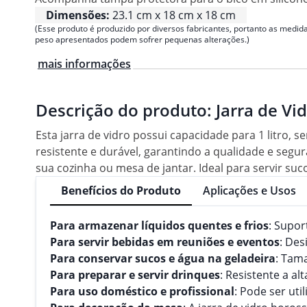
Dimensões:
23.1 cm x 18 cm x 18 cm
(Esse produto é produzido por diversos fabricantes, portanto as medida
peso apresentados podem sofrer pequenas alterações.)
mais informações
Descrição do produto:
Jarra de Vi
Esta jarra de vidro possui capacidade para 1 litro, 
resistente e durável, garantindo a qualidade e seg
sua cozinha ou mesa de jantar. Ideal para servir suc
Benefícios do Produto
Aplicações e Usos
Para armazenar líquidos quentes e frios
: Supor
Para servir bebidas em reuniões e eventos
: Des
Para conservar sucos e água na geladeira
: Tam
Para preparar e servir drinques
: Resistente a a
Para uso doméstico e profissional
: Pode ser ut