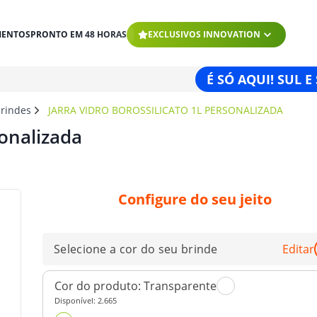
MENTOS
PRONTO EM 48 HORAS
EXCLUSIVOS INNOVATION
É SÓ AQUI! SUL E
brindes
JARRA VIDRO BOROSSILICATO 1L PERSONALIZADA
sonalizada
Configure do seu jeito
Selecione a cor do seu brinde
Editar
Cor do produto:
Transparente
Disponível:
2.665