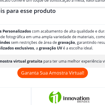
ssilicato confere um toque de sofisticação à mesa, valoriza
is para esse produto
s
Personalizado
s
com acabamento de alta qualidade e durab
e fotográfica em uma ampla variedade de materiais, como pa
indes
sem restrições de área de
gravação
, garantindo res
lizado
s
exclusivos
, a
gravação
UV
é a escolha ideal.
ostra virtual gratuita
para ter uma melhor experiência v
Garanta Sua Amostra Virtual!