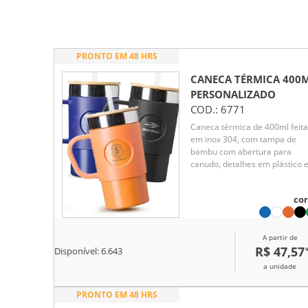
PRONTO EM 48 HRS
CANECA TÉRMICA 400
PERSONALIZADO
COD.:
6771
Caneca térmica de 400ml feita
em inox 304, com tampa de
bambu com abertura para
canudo, detalhes em plástico 
base antiderrapante.
Acompanha canudo reutilizáve
cor
mantém a bebida na
temperatura ideal, seja quent
ou fria, com praticidade e
A partir de
resistência para o dia a dia.
R$ 47,57
Disponível:
6.643
a unidade
PRONTO EM 48 HRS