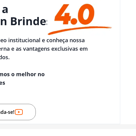
 a
n Brindes
deo institucional e conheça nossa
rna e as vantagens exclusivas em
dos.
mos o melhor no
es
nda-se!