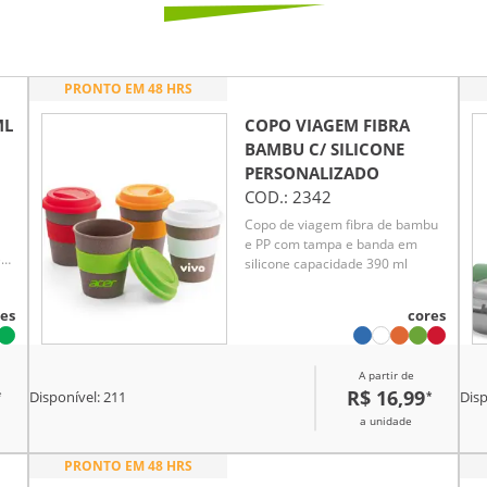
PRONTO EM 48 HRS
ML
COPO VIAGEM FIBRA
BAMBU C/ SILICONE
PERSONALIZADO
COD.:
2342
Copo de viagem fibra de bambu
e PP com tampa e banda em
e
silicone capacidade 390 ml
l e
es
cores
e
A partir de
R$ 16,99
*
*
Disponível:
211
Disp
a unidade
PRONTO EM 48 HRS