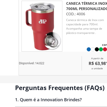
CANECA TÉRMICA INO
700ML
PERSONALIZAD
COD.:
4006
Caneca térmica de Inox com
capacidade para 700ml.
Acompanha uma tampa de
plástico transparente .
cor
A partir de
R$ 63,98
Disponível:
14.022
a unidade
Perguntas Frequentes (FAQs)
1
.
Quem é a Innovation Brindes?