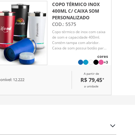
COPO TÉRMICO INOX
400ML C/ CAIXA SOM
PERSONALIZADO
COD.:
5575
Copo térmico de inox com caixa
de som e capacidade 400ml.
Contém tampa com abridor.
Caixa de som possui botão para
ligar/desligar, botões para
cores
aumentar diminuir volume/
+3
avançar e retroceder faixas.
Operante no modo bluetooth e
A partir de
entrada TF (cartão MicroSD).
R$ 79,45
*
onível:
12.222
Acompanha cabo USB Tipo-C.
Obs.: A caixa de som não é a
a unidade
prova dágua, para a higienização
do copo é necessário
desrosquear a caixa de som
para remove-la.