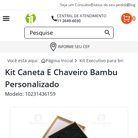
Seja um Consultor
Status do seu pedido
Blog
CENTRAL DE ATENDIMENTO
0
11 2649-6030
INFORME SEU CEP
Você está aqui:
Página Inicial
Kit Executivo para brindes
Kit Caneta E Chaveiro Bambu
Personalizado
Modelo:
10231436159