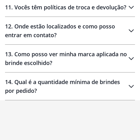
11
.
Vocês têm políticas de troca e devolução?
12
.
Onde estão localizados e como posso
entrar em contato?
30 dias
90 dias
localizados
13
.
Como posso ver minha marca aplicada no
brinde escolhido?
14
.
Qual é a quantidade mínima de brindes
por pedido?
brinde
Personalizado
1 unidade