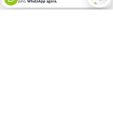
pelo,
WhatsApp agora.
Seja bem vindo! Fala comigo
pelo,
WhatsApp agora.
BRINDES PERSONALIZADOS
SEGMENTOS
ATENDIMENTO
É SÓ NA INNOVATION
Segunda a sexta-feira
Lançamentos
das 08:00 as 12:00
Pronto em 48 horas
horas e 13:30 as 18
Compre e ganhe
horas
Política de Privacidade
CONTATOS
Política de Cookies
Telefone: (11)
2649-6030
WhatsApp:
(11) 2649-6030
comercial@innovationbrindes.com.br
MÍDIAS SOCIAIS