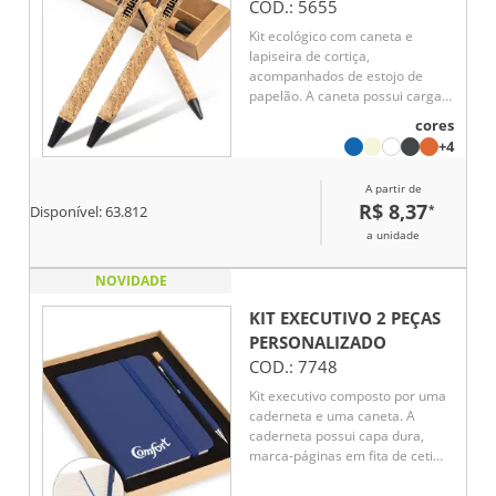
COD.:
5655
Kit ecológico com caneta e
lapiseira de cortiça,
acompanhados de estojo de
papelão. A caneta possui carga
esferográfica azul e
cores
acionamento por clique. Ideal
+4
para quem busca uma opção
sustentável e funcional
A partir de
R$ 8,37
*
Disponível:
63.812
a unidade
NOVIDADE
KIT EXECUTIVO 2 PEÇAS
PERSONALIZADO
COD.:
7748
Kit executivo composto por uma
caderneta e uma caneta. A
caderneta possui capa dura,
marca-páginas em fita de cetim
e elástico para fechamento,
além de aproximadamente 80