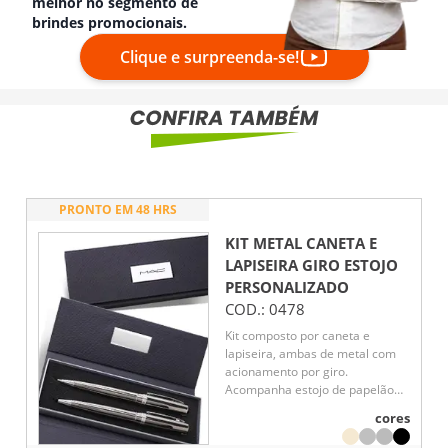
melhor no segmento de
brindes promocionais.
Clique e surpreenda-se!
PRONTO EM 48 HRS
KIT METAL CANETA E
LAPISEIRA GIRO ESTOJO
PERSONALIZADO
COD.:
0478
Kit composto por caneta e
lapiseira, ambas de metal com
acionamento por giro.
Acompanha estojo de papelão
rígido com berço.
cores