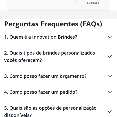
natural que só o bambu
a unidade
proporciona.
Perguntas Frequentes (FAQs)
1
.
Quem é a Innovation Brindes?
Innovation Brindes
2
.
Quais tipos de brindes personalizados
Brindes
personalizados
vocês oferecem?
3
.
Como posso fazer um orçamento?
personalizados
4
.
Como posso fazer um pedido?
brinde
5
.
Quais são as opções de personalização
personalização
disponíveis?
amostra virtual