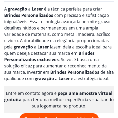
A
gravação
a
Laser
é a técnica perfeita para criar
Brindes
Personalizado
s
com precisão e sofisticação
inigualáveis. Essa tecnologia avançada permite gravar
detalhes nítidos e permanentes em uma ampla
variedade de materiais, como metal, madeira, acrílico
e vidro. A durabilidade e a elegância proporcionadas
pela
gravação
a
Laser
fazem dela a escolha ideal para
quem deseja destacar sua marca em
Brindes
Personalizado
s
exclusivos
. Se você busca uma
solução eficaz para aumentar o reconhecimento da
sua marca, investir em
Brindes
Personalizado
s
de alta
qualidade com
gravação
a
Laser
é a estratégia ideal.
Entre em contato agora e
peça uma amostra virtual
gratuita
para ter uma melhor experiência visualizando
sua logomarca no produto.