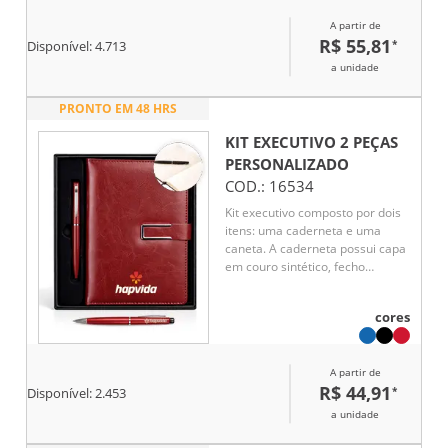
A partir de
R$ 55,81
*
Disponível:
4.713
a unidade
PRONTO EM 48 HRS
KIT EXECUTIVO 2 PEÇAS
PERSONALIZADO
COD.:
16534
Kit executivo composto por dois
itens: uma caderneta e uma
caneta. A caderneta possui capa
em couro sintético, fecho
magnético com detalhe metálico
na aba, marca-páginas em fita
cores
de cetim e cerca de 96 folhas
marfim pautadas e espaço para
assinalar dias da semana e
A partir de
datas numéricas. A caneta
R$ 44,91
*
metálica conta com acionamento
Disponível:
2.453
por rotação e carga
a unidade
esferográfica azul de 1,0mm.
Acompanha caixa em papelão