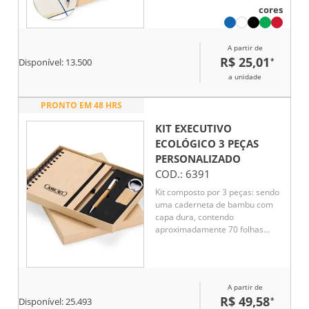
cores
folhas com pauta. Por sua vez, a
caneta metálica conta com
detalhe em bambu, acionamento
A partir de
por clique e carga esferográfica
R$ 25,01
*
azul de 1,0mm. Acompanha uma
Disponível:
13.500
caixa de papelão com berço
a unidade
interno em espuma.
PRONTO EM 48 HRS
KIT EXECUTIVO
ECOLÓGICO 3 PEÇAS
PERSONALIZADO
COD.:
6391
Kit composto por 3 peças: sendo
uma caderneta de bambu com
capa dura, contendo
aproximadamente 70 folhas
brancas pautadas, uma caneta
de bambu com clipe metálico e
um chaveiro de bambu com
detalhe em metal. Item perfeito
A partir de
para quem busca elegância,
R$ 49,58
*
Disponível:
25.493
sustentabilidade e o toque