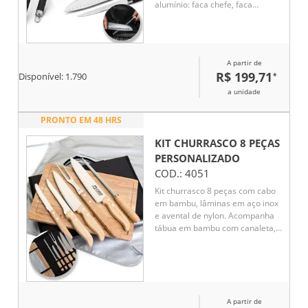
alumínio: faca chefe, faca
japonesa, faca boning, garfo e
afiador
A partir de
R$ 199,71
*
Disponível:
1.790
a unidade
PRONTO EM 48 HRS
KIT CHURRASCO 8 PEÇAS
PERSONALIZADO
COD.:
4051
Kit churrasco 8 peças com cabo
em bambu, lâminas em aço inox
e avental de nylon. Acompanha
tábua em bambu com canaleta,
3 facas de corte e uma faca de
serra cabo, chaira, garfo e
avental prata com bolso.
Acomodados em uma maleta de
nylon preta. Rebites em Aço Inox,
A partir de
um dos mais resistentes à