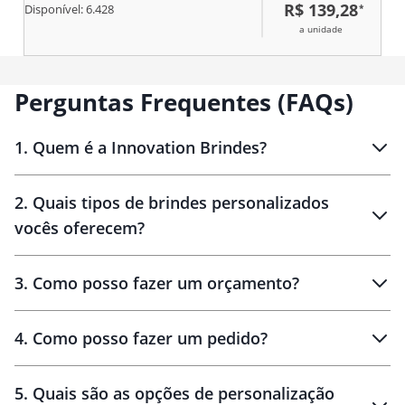
R$ 139,28
*
ferrugem e corrosão
Disponível:
6.428
a unidade
Perguntas Frequentes (FAQs)
1
.
Quem é a Innovation Brindes?
Innovation Brindes
2
.
Quais tipos de brindes personalizados
Brindes
personalizados
vocês oferecem?
3
.
Como posso fazer um orçamento?
personalizados
4
.
Como posso fazer um pedido?
brinde
5
.
Quais são as opções de personalização