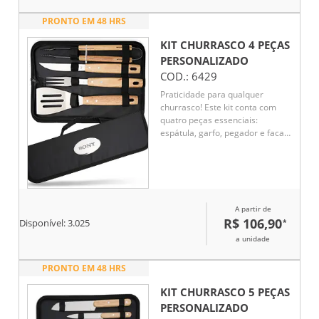
PRONTO EM 48 HRS
KIT CHURRASCO 4 PEÇAS
PERSONALIZADO
COD.:
6429
Praticidade para qualquer
churrasco! Este kit conta com
quatro peças essenciais:
espátula, garfo, pegador e faca
de 6 polegadas, todas em aço
inox com cabos de madeira,
acomodadas em um estojo de
nylon que facilita o
armazenamento e transporte.
A partir de
Para maior exclusividade,
R$ 106,90
*
acompanha uma plaquinha
Disponível:
3.025
metálica personalizável com
a unidade
verso autoadesivo.
PRONTO EM 48 HRS
KIT CHURRASCO 5 PEÇAS
PERSONALIZADO