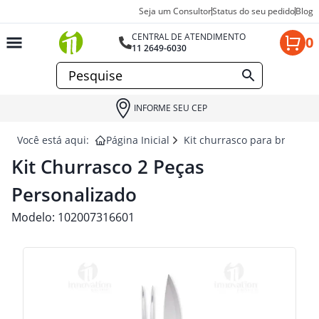
Seja um Consultor
Status do seu pedido
Blog
CENTRAL DE ATENDIMENTO
0
11 2649-6030
INFORME SEU CEP
Você está aqui:
Página Inicial
Kit churrasco para brindes
Kit Churrasco 2 Peças
Personalizado
Modelo:
102007316601