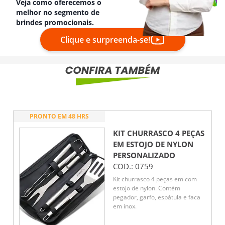
Veja como oferecemos o
melhor no segmento de
brindes promocionais.
Clique e surpreenda-se!
PRONTO EM 48 HRS
KIT CHURRASCO 4 PEÇAS
EM ESTOJO DE NYLON
PERSONALIZADO
COD.:
0759
Kit churrasco 4 peças em com
estojo de nylon. Contém
pegador, garfo, espátula e faca
em inox.