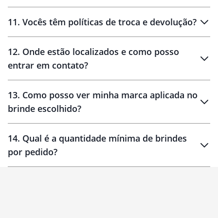
11
.
Vocês têm políticas de troca e devolução?
12
.
Onde estão localizados e como posso
entrar em contato?
30 dias
90 dias
localizados
13
.
Como posso ver minha marca aplicada no
brinde escolhido?
14
.
Qual é a quantidade mínima de brindes
por pedido?
brinde
Personalizado
1 unidade