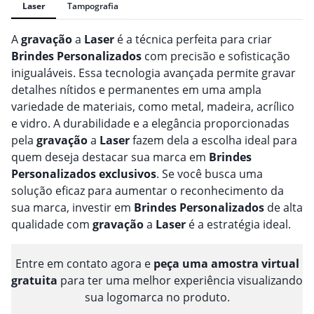
Laser
Tampografia
A
gravação
a
Laser
é a técnica perfeita para criar
Brindes
Personalizado
s
com precisão e sofisticação
inigualáveis. Essa tecnologia avançada permite gravar
detalhes nítidos e permanentes em uma ampla
variedade de materiais, como metal, madeira, acrílico
e vidro. A durabilidade e a elegância proporcionadas
pela
gravação
a
Laser
fazem dela a escolha ideal para
quem deseja destacar sua marca em
Brindes
Personalizado
s
exclusivos
. Se você busca uma
solução eficaz para aumentar o reconhecimento da
sua marca, investir em
Brindes
Personalizado
s
de alta
qualidade com
gravação
a
Laser
é a estratégia ideal.
Entre em contato agora e
peça uma amostra virtual
gratuita
para ter uma melhor experiência visualizando
sua logomarca no produto.