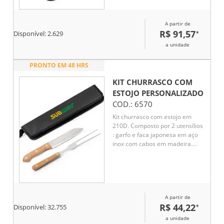
A partir de
R$ 91,57
*
Disponível:
2.629
a unidade
PRONTO EM 48 HRS
KIT CHURRASCO COM
ESTOJO
PERSONALIZADO
COD.:
6570
Kit churrasco com estojo em
210D. Composto por 2 utensílios
: garfo e faca japonesa em aço
inox com cabos em madeira.
Certificação EU Food Grade. A
cor e o resultado da impressão
nos materiais naturais pode
variar entre produtos. Garfo: 300
mm | Faca Japonesa: 285 mm |
A partir de
Dimensão da mala:
R$ 44,22
*
350x130x20mm
Disponível:
32.755
a unidade