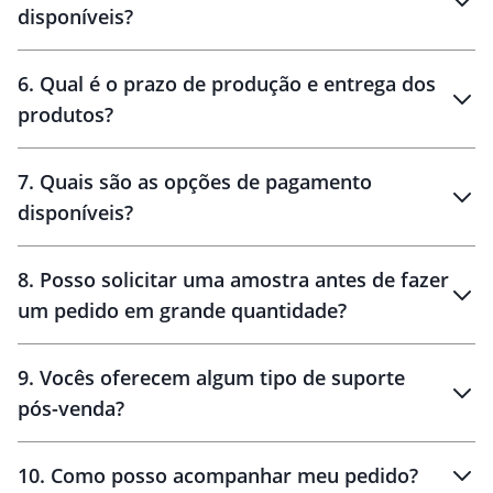
personalização
disponíveis?
amostra virtual
personalização
6
.
Qual é o prazo de produção e entrega dos
produtos?
7
.
Quais são as opções de pagamento
disponíveis?
10 dias
brinde
48 horas
8
.
Posso solicitar uma amostra antes de fazer
um pedido em grande quantidade?
amostras
9
.
Vocês oferecem algum tipo de suporte
pós-venda?
amostras
10
.
Como posso acompanhar meu pedido?