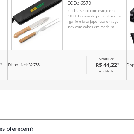
COD.:
6570
Kit churrasco com estojo em
210D. Composto por 2 utensílios
: garfo e faca japonesa em aço
inox com cabos em madeira.
Certificação EU Food Grade. A
cor e o resultado da impressão
iso
nos materiais naturais pode
variar entre produtos. Garfo: 300
. O
mm | Faca Japonesa: 285 mm |
A partir de
Dimensão da mala:
R$ 44,22
*
*
a
350x130x20mm
Disponível:
32.755
Disp
ra
a unidade
m
.
 um
Brindes
personalizados
cês oferecem?