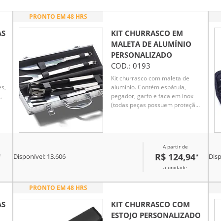
PRONTO EM 48 HRS
AS
KIT CHURRASCO EM
MALETA DE ALUMÍNIO
PERSONALIZADO
COD.:
0193
Kit churrasco com maleta de
es,
alumínio. Contém espátula,
,
pegador, garfo e faca em inox
(todas peças possuem proteção
plástica).
A partir de
R$ 124,94
*
*
Disponível:
13.606
Disp
a unidade
PRONTO EM 48 HRS
AS
KIT CHURRASCO COM
ESTOJO
PERSONALIZADO