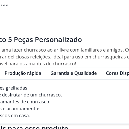
s e o
co 5 Peças Personalizado
ama fazer churrasco ao ar livre com familiares e amigos. Co
parar deliciosas refeições. Ideal para uso em churrasquei
ável para os amantes de churrasco!
Produção rápida
Garantia e Qualidade
Cores Disp
nes grelhadas.
e e desfrutar de um churrasco.
 amantes de churrasco.
ens e acampamentos.
ascos em casa.
is para esse produto