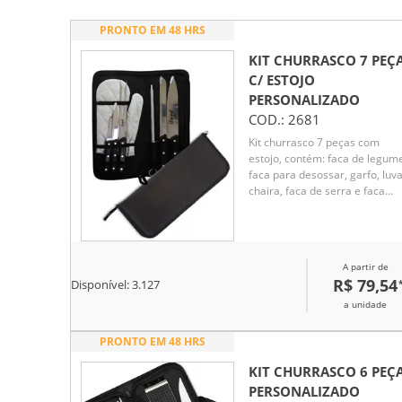
PRONTO EM 48 HRS
KIT CHURRASCO 7 PEÇ
C/ ESTOJO
PERSONALIZADO
COD.:
2681
Kit churrasco 7 peças com
estojo, contém: faca de legum
faca para desossar, garfo, luva
chaira, faca de serra e faca
peixeira. Estojo com alça para
transporte e área interna com
elástico de fixação para os
utensílios.
A partir de
R$ 79,54
Disponível:
3.127
a unidade
PRONTO EM 48 HRS
KIT CHURRASCO 6 PEÇ
PERSONALIZADO