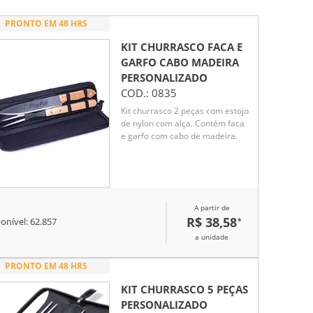
PRONTO EM 48 HRS
KIT CHURRASCO FACA E
GARFO CABO MADEIRA
PERSONALIZADO
COD.:
0835
Kit churrasco 2 peças com estojo
de nylon com alça. Contém faca
e garfo com cabo de madeira.
A partir de
R$ 38,58
*
onível:
62.857
a unidade
PRONTO EM 48 HRS
KIT CHURRASCO 5 PEÇAS
PERSONALIZADO