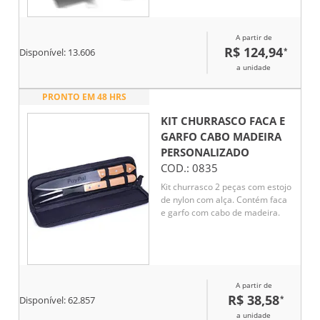
A partir de
R$ 124,94
*
Disponível:
13.606
a unidade
PRONTO EM 48 HRS
KIT CHURRASCO FACA E
GARFO CABO MADEIRA
PERSONALIZADO
COD.:
0835
Kit churrasco 2 peças com estojo
de nylon com alça. Contém faca
e garfo com cabo de madeira.
A partir de
R$ 38,58
*
Disponível:
62.857
a unidade