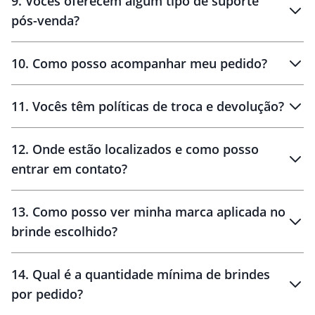
9
.
Vocês oferecem algum tipo de suporte
pós-venda?
amostras
10
.
Como posso acompanhar meu pedido?
11
.
Vocês têm políticas de troca e devolução?
12
.
Onde estão localizados e como posso
entrar em contato?
30 dias
90 dias
localizados
13
.
Como posso ver minha marca aplicada no
brinde escolhido?
14
.
Qual é a quantidade mínima de brindes
por pedido?
brinde
Personalizado