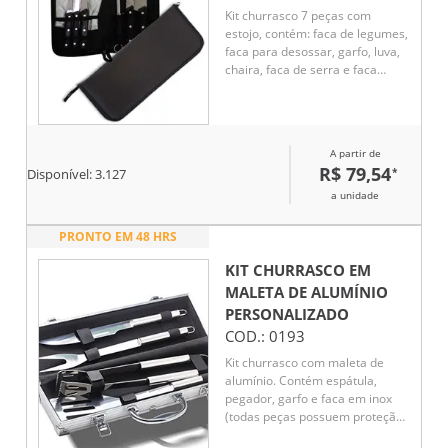
Kit churrasco 7 peças com
estojo, contém: faca de legumes,
faca para desossar, garfo, luva,
chaira, faca de serra e faca
peixeira. Estojo com alça para
transporte e área interna com
elástico de fixação para os
utensílios.
A partir de
R$ 79,54
*
Disponível:
3.127
a unidade
PRONTO EM 48 HRS
KIT CHURRASCO EM
MALETA DE ALUMÍNIO
PERSONALIZADO
COD.:
0193
Kit churrasco com maleta de
alumínio. Contém espátula,
pegador, garfo e faca em inox
(todas peças possuem proteção
plástica).