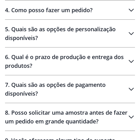
personalizados
4
.
Como posso fazer um pedido?
brinde
5
.
Quais são as opções de personalização
personalização
disponíveis?
amostra virtual
personalização
6
.
Qual é o prazo de produção e entrega dos
produtos?
7
.
Quais são as opções de pagamento
disponíveis?
10 dias
brinde
48 horas
8
.
Posso solicitar uma amostra antes de fazer
um pedido em grande quantidade?
amostras