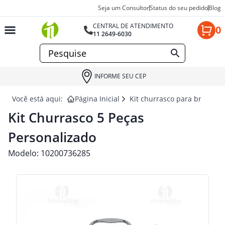
Seja um Consultor
Status do seu pedido
Blog
CENTRAL DE ATENDIMENTO
0
11 2649-6030
INFORME SEU CEP
Você está aqui:
Página Inicial
Kit churrasco para brindes
Kit Churrasco 5 Peças
Personalizado
Modelo:
10200736285