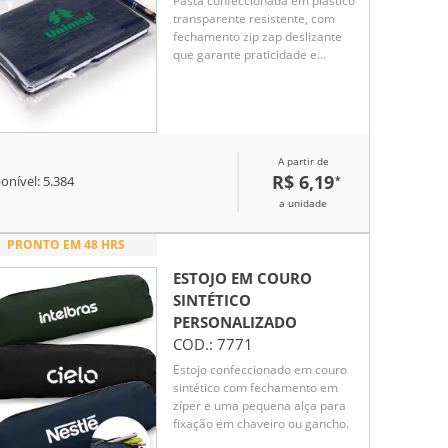
Pasta confeccionada em plástico
transparente resistente, com
fechamento zip zap deslizante
que garante praticidade e
segurança para documentos.
Ideal para organização no dia a
dia corporativo, é uma opção
funcional e de ótimo custo-
benefício como brinde
A partir de
promocional.
R$ 6,19
*
onível:
5.384
a unidade
PRONTO EM 48 HRS
ESTOJO EM COURO
SINTÉTICO
PERSONALIZADO
COD.:
7771
Estojo confeccionado em couro
sintético com fechamento em
zíper e uma pequena alça para
fixação em chaveiro ou gancho.