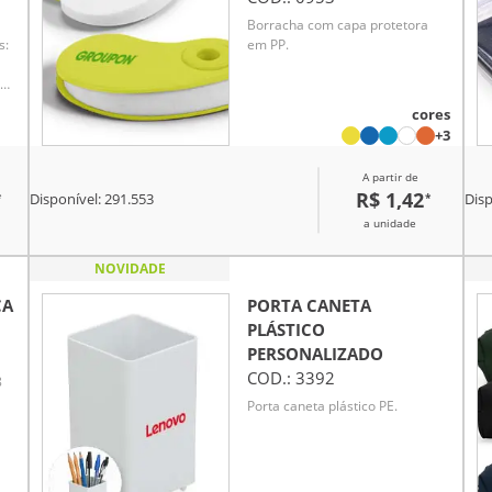
Borracha com capa protetora
s:
em PP.
cores
+3
A partir de
R$ 1,42
*
*
Disponível:
291.553
Disp
to
a unidade
a
 as
NOVIDADE
CA
PORTA CANETA
PLÁSTICO
e
PERSONALIZADO
COD.:
3392
8
Porta caneta plástico PE.