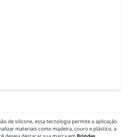
o de silicone, essa tecnologia permite a aplicação
nalizar materiais como madeira, couro e plástico, a
ocê deseja destacar sua marca em
Brindes