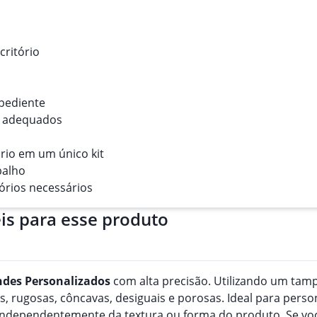
critório
xpediente
os adequados
rio em um único kit
balho
órios necessários
is para esse produto
ndes
Personalizado
s
com alta precisão. Utilizando um tampã
, rugosas, côncavas, desiguais e porosas. Ideal para perso
, independentemente da textura ou forma do produto. Se v