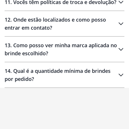
11
.
Vocês têm políticas de troca e devolução?
12
.
Onde estão localizados e como posso
entrar em contato?
30 dias
90 dias
localizados
13
.
Como posso ver minha marca aplicada no
brinde escolhido?
14
.
Qual é a quantidade mínima de brindes
por pedido?
brinde
Personalizado
1 unidade