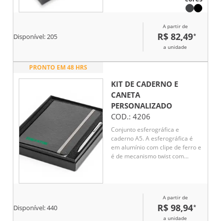
cartões com segurança.
A partir de
R$ 82,49
*
Disponível:
205
a unidade
PRONTO EM 48 HRS
KIT DE CADERNO E
CANETA
PERSONALIZADO
COD.:
4206
Conjunto esferográfica e
caderno A5. A esferográfica é
em alumínio com clipe de ferro e
é de mecanismo twist com
escrita a azul. O caderno A5 tem
capa rígida, fita separadora,
elástico, bolso interior e 80
folhas pautadas de cor marfim.
A partir de
R$ 98,94
*
Disponível:
440
a unidade