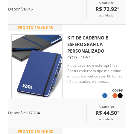
A partir de
R$ 72,92
*
Disponível:
46
a unidade
PRONTO EM 48 HRS
KIT DE CADERNO E
ESFEROGRÁFICA
PERSONALIZADO
COD.:
1951
Kit de caderno e esferográfica.
Possui caderneta tipo moleskine
em couro sintético com 80 folhas
não pautadas, e caneta
esferográfica semi metal com
cores
escrita na cor azul. Fornecido
com caixa presente em PP.
Esferográfica: ø10 x 137 mm |
A partir de
Caderno: 140 x 210 mm.
R$ 44,50
*
Disponível:
17.234
a unidade
PRONTO EM 48 HRS