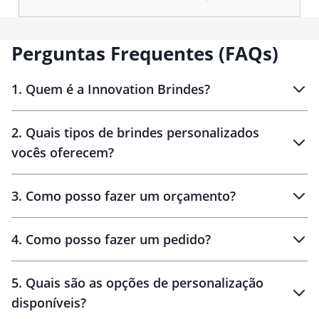
Perguntas Frequentes (FAQs)
1
.
Quem é a Innovation Brindes?
Innovation Brindes
2
.
Quais tipos de brindes personalizados
Brindes
personalizados
vocês oferecem?
3
.
Como posso fazer um orçamento?
personalizados
4
.
Como posso fazer um pedido?
brinde
5
.
Quais são as opções de personalização
personalização
disponíveis?
amostra virtual