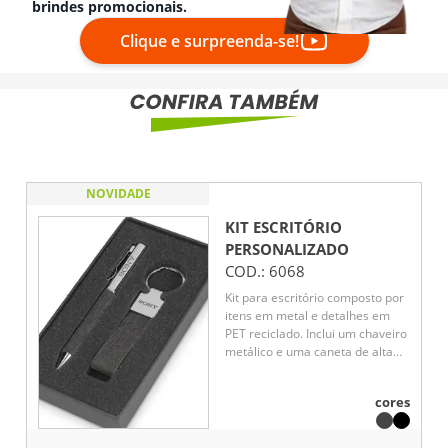
brindes promocionais.
Clique e surpreenda-se!
NOVIDADE
KIT ESCRITÓRIO
PERSONALIZADO
COD.:
6068
Kit para escritório composto por
itens em metal e detalhes em
PET reciclado. Inclui um chaveiro
metálico e uma caneta de alta
qualidade, ideal para um
ambiente de trabalho funcional e
cores
sustentável. Design moderno e
durável, combinando praticidade
e respeito ao meio ambiente.