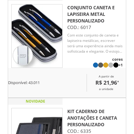
CONJUNTO CANETA E
LAPISEIRA METAL
PERSONALIZADO
COD.:
6017
Com este conjunto de caneta e
lapiseira metálicas, escrever
será uma experiência ainda mais
sofisticada e elegante. O estojo
em metal que as acomoda,
cores
possui revestimento em espuma
+1
para evitar riscos. A caneta
possui carga esferográfica azul
A partir de
de 1.0mm, com acionamento por
R$ 21,96
*
Disponível:
43.011
clique, já a lapiseira possui
grafite 0.7mm.
a unidade
NOVIDADE
KIT CADERNO DE
ANOTAÇÕES E CANETA
PERSONALIZADO
COD.:
6335