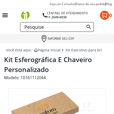
Seja um Consultor
Status do seu pedido
Blog
CENTRAL DE ATENDIMENTO
0
11 2649-6030
INFORME SEU CEP
Você está aqui:
Página Inicial
Kit Executivo para brindes
Kit Esferográfica E Chaveiro
Personalizado
Modelo:
10161112044