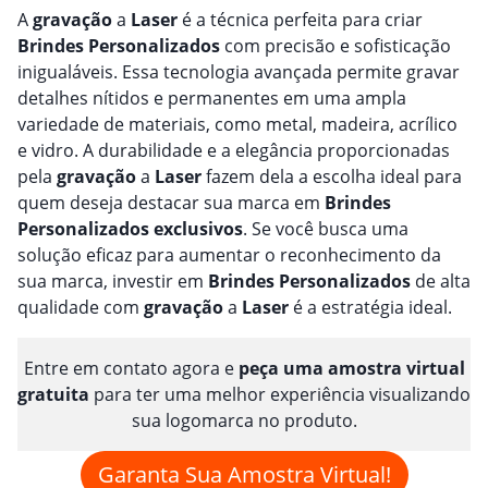
A
gravação
a
Laser
é a técnica perfeita para criar
Brindes
Personalizado
s
com precisão e sofisticação
inigualáveis. Essa tecnologia avançada permite gravar
detalhes nítidos e permanentes em uma ampla
variedade de materiais, como metal, madeira, acrílico
e vidro. A durabilidade e a elegância proporcionadas
pela
gravação
a
Laser
fazem dela a escolha ideal para
quem deseja destacar sua marca em
Brindes
Personalizado
s
exclusivos
. Se você busca uma
solução eficaz para aumentar o reconhecimento da
sua marca, investir em
Brindes
Personalizado
s
de alta
qualidade com
gravação
a
Laser
é a estratégia ideal.
Entre em contato agora e
peça uma amostra virtual
gratuita
para ter uma melhor experiência visualizando
sua logomarca no produto.
Garanta Sua Amostra Virtual!