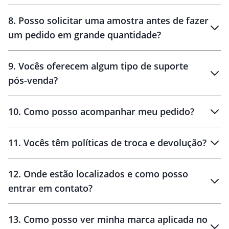
brinde
48 horas
8
.
Posso solicitar uma amostra antes de fazer
um pedido em grande quantidade?
amostras
9
.
Vocês oferecem algum tipo de suporte
pós-venda?
amostras
10
.
Como posso acompanhar meu pedido?
11
.
Vocês têm políticas de troca e devolução?
12
.
Onde estão localizados e como posso
entrar em contato?
30 dias
90 dias
localizados
13
.
Como posso ver minha marca aplicada no