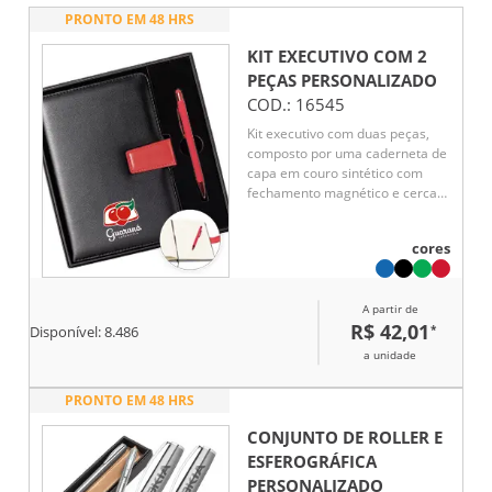
PRONTO EM 48 HRS
KIT EXECUTIVO COM 2
PEÇAS
PERSONALIZADO
COD.:
16545
Kit executivo com duas peças,
composto por uma caderneta de
capa em couro sintético com
fechamento magnético e cerca
de 80 folhas pautadas, e uma
caneta em metal com detalhes
cores
em plástico, ponteira
emborrachada para uso em
dispositivos touchscreen e carga
A partir de
esferográfica azul de 1,0 mm.
R$ 42,01
*
Acompanha uma caixa de
Disponível:
8.486
papelão com berço em espuma
a unidade
para a caneta.
PRONTO EM 48 HRS
CONJUNTO DE ROLLER E
ESFEROGRÁFICA
PERSONALIZADO