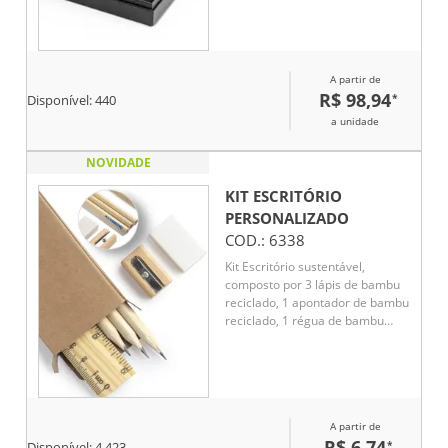
escrita a azul. O caderno A5 tem
capa rígida, fita separadora,
elástico, bolso interior e 80
folhas pautadas de cor marfim.
A partir de
R$ 98,94
*
Disponível:
440
a unidade
NOVIDADE
KIT ESCRITÓRIO
PERSONALIZADO
COD.:
6338
Kit Escritório sustentável,
composto por 3 lápis de bambu
reciclado, 1 apontador de bambu
reciclado, 1 régua de bambu
reciclado de 15 cm e 1 borracha.
Ideal para quem busca
praticidade e respeito ao meio
ambiente no dia a dia.
A partir de
R$ 6,74
*
Disponível:
4.423