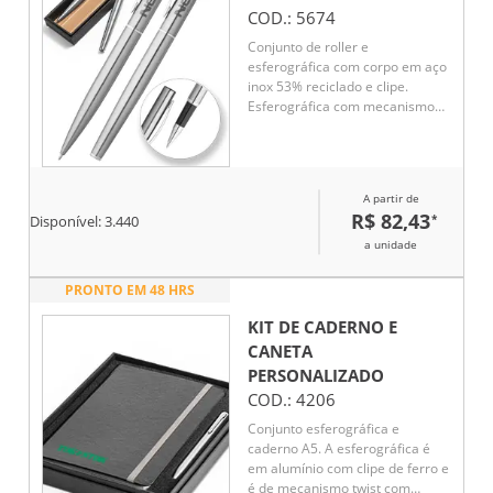
COD.:
5674
Conjunto de roller e
esferográfica com corpo em aço
inox 53% reciclado e clipe.
Esferográfica com mecanismo
twist e escrita até 5 km. O
conjunto tem escrita a preto.
Fornecido em caixa oferta de
papel kraft proveniente de uma
A partir de
gestão florestal sustentável.
R$ 82,43
*
Disponível:
3.440
Roller: ø11 x 130 mm |
Esferográfica: ø11 x 131 mm |
a unidade
Caixa: 150 x 45 x 20 mm
PRONTO EM 48 HRS
KIT DE CADERNO E
CANETA
PERSONALIZADO
COD.:
4206
Conjunto esferográfica e
caderno A5. A esferográfica é
em alumínio com clipe de ferro e
é de mecanismo twist com