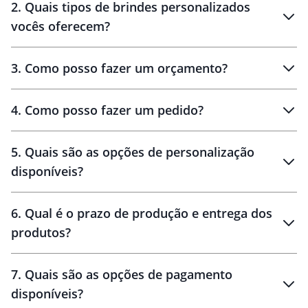
2
.
Quais tipos de brindes personalizados
Brindes
personalizados
vocês oferecem?
3
.
Como posso fazer um orçamento?
personalizados
4
.
Como posso fazer um pedido?
brinde
5
.
Quais são as opções de personalização
personalização
disponíveis?
amostra virtual
personalização
6
.
Qual é o prazo de produção e entrega dos
produtos?
7
.
Quais são as opções de pagamento
disponíveis?
10 dias