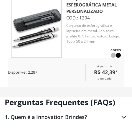
ESFEROGRÁFICA METAL
PERSONALIZADO
COD.:
1204
Conjunto de esferográfica e
lapiseira em metal. Lapiseira:
grafite 0.7. Incluso estojo. Estojo:
165 x 50 x 24 mm
cores
A partir de
R$ 42,39
*
Disponível:
2.287
a unidade
Perguntas Frequentes (FAQs)
1
.
Quem é a Innovation Brindes?
Innovation Brindes