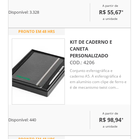
espuma na parte interna.
A partir de
R$ 55,67
*
Disponível:
3.328
a unidade
PRONTO EM 48 HRS
KIT DE CADERNO E
CANETA
PERSONALIZADO
COD.:
4206
Conjunto esferográfica e
caderno A5. A esferográfica é
em alumínio com clipe de ferro e
é de mecanismo twist com
escrita a azul. O caderno A5 tem
capa rígida, fita separadora,
elástico, bolso interior e 80
folhas pautadas de cor marfim.
A partir de
R$ 98,94
*
Disponível:
440
a unidade