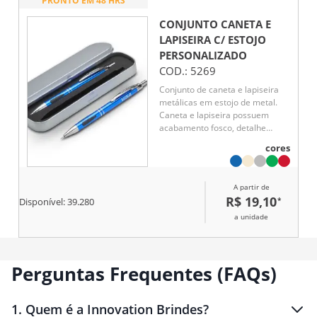
PRONTO EM 48 HRS
CONJUNTO CANETA E
LAPISEIRA C/ ESTOJO
PERSONALIZADO
COD.:
5269
Conjunto de caneta e lapiseira
metálicas em estojo de metal.
Caneta e lapiseira possuem
acabamento fosco, detalhe
emborrachado na parte inferior,
cores
carga esferográfica azul de
1.0mm e acionamento por
clique. Estojo revestido em
A partir de
espuma.
R$ 19,10
*
Disponível:
39.280
a unidade
Perguntas Frequentes (FAQs)
1
.
Quem é a Innovation Brindes?