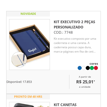
NOVIDADE
KIT EXECUTIVO 2 PEÇAS
PERSONALIZADO
COD.:
7748
Kit executivo composto por uma
caderneta e uma caneta. A
caderneta possui capa dura,
marca-páginas em fita de cetim
e elástico para fechamento,
além de aproximadamente 80
cores
folhas com pauta. Por sua vez, a
caneta metálica conta com
detalhe em bambu, acionamento
A partir de
por clique e carga esferográfica
R$ 25,01
*
azul de 1,0mm. Acompanha uma
Disponível:
17.853
caixa de papelão com berço
a unidade
interno em espuma.
PRONTO EM 48 HRS
KIT CANETAS