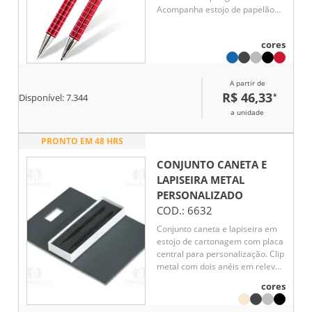
Acompanha estojo de papelão
rígido com berço.
cores
A partir de
R$ 46,33
*
Disponível:
7.344
a unidade
PRONTO EM 48 HRS
CONJUNTO CANETA E
LAPISEIRA METAL
PERSONALIZADO
COD.:
6632
Conjunto caneta e lapiseira em
estojo de cartonagem com placa
central para personalização. Clip
metal com dois anéis em relevo,
anel centralizado e dois anéis
cores
em relevo na ponteira e acionam
por giro. Estojo revestida com