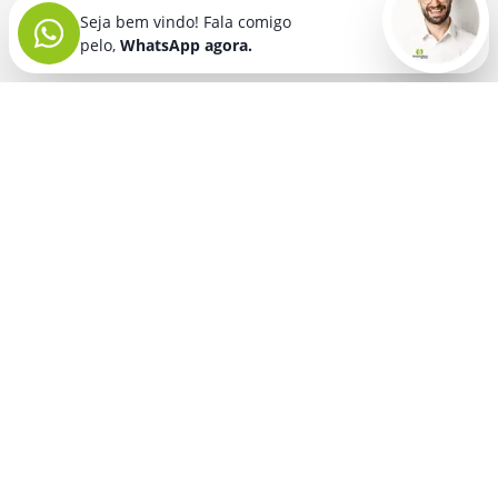
Seja bem vindo! Fala comigo
pelo,
WhatsApp agora.
Seja bem vindo! Fala comigo
pelo,
WhatsApp agora.
BRINDES PERSONALIZADOS
SEGMENTOS
Acessórios De
Guarda Chuva E
Academia para brindes
Celular E Tablet
Guarda Sol
para
Advocacia para brindes
para brindes
brindes
Automotivo para brindes
Acessórios
Kit Churrasco
Técnologicos
para brindes
Churrascaria para brindes
para brindes
Kit Executivo
Corporativo para brindes
Agendas E
para brindes
Calendários
Dia da Mulher para brindes
Kit Queijo E Kit
para brindes
Pizza
para
Dia das Criancas para brindes
Beleza &
brindes
Dia das Maes para brindes
Autocuidado