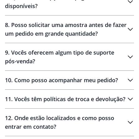
disponíveis?
10 dias
brinde
48 horas
8
.
Posso solicitar uma amostra antes de fazer
um pedido em grande quantidade?
amostras
9
.
Vocês oferecem algum tipo de suporte
pós-venda?
amostras
10
.
Como posso acompanhar meu pedido?
11
.
Vocês têm políticas de troca e devolução?
12
.
Onde estão localizados e como posso
entrar em contato?
30 dias
90 dias