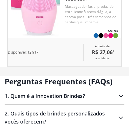
Massageador facial produzido
em silicone à prova d’água, a
escova possui três tamanhos de
cerdas que limpam e
massageiam a face. Sua parte
cores
frontal possui um botão de
acionamento para alternar entre
os 3 modos de intensidade.
A partir de
R$ 27,06
*
Disponível:
12.917
a unidade
Perguntas Frequentes (FAQs)
1
.
Quem é a Innovation Brindes?
Innovation Brindes
2
.
Quais tipos de brindes personalizados
Brindes
personalizados
vocês oferecem?