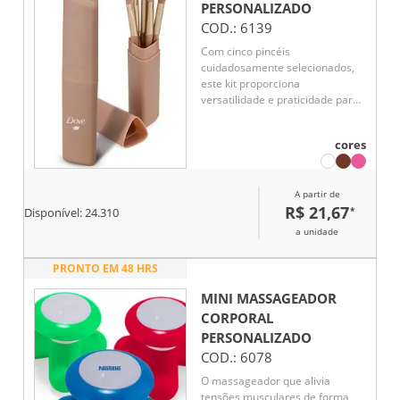
PERSONALIZADO
COD.:
6139
Com cinco pincéis
cuidadosamente selecionados,
este kit proporciona
versatilidade e praticidade para
criar uma maquiagem impecável
na área dos olhos e deixar
cores
aquele sombreado perfeito.
A partir de
R$ 21,67
*
Disponível:
24.310
a unidade
PRONTO EM 48 HRS
MINI MASSAGEADOR
CORPORAL
PERSONALIZADO
COD.:
6078
O massageador que alivia
tensões musculares de forma