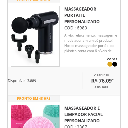
sobrancelhas.
MASSAGEADOR
PORTÁTIL
PERSONALIZADO
COD.:
6989
Alívio, relaxamento, massagem e
modelador em um só produto!
Nosso massageador portátil de
plástico conta com 6 níveis de
velocidade e 4 cabeças
cores
diferentes para atender diversas
necessidades, como bíceps,
tríceps, coxas, glúteos, lombar,
A partir de
cervical, pescoço e sola dos pés,
R$ 76,09
*
Disponível:
3.889
além de modelar coxas, cintura e
culotes. Recarregável via USB e
a unidade
acompanha cabo tipo-C. É o
massageador perfeito para
PRONTO EM 48 HRS
relaxar, promover a circulação
sanguínea e acelerar a
MASSAGEADOR E
recuperação de lesões após
LIMPADOR FACIAL
exercícios ou esportes.
PERSONALIZADO
COD.:
3367