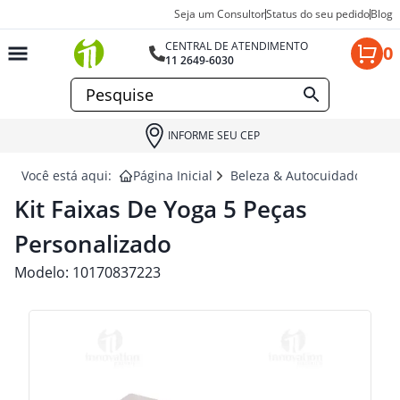
Seja um Consultor
Status do seu pedido
Blog
CENTRAL DE ATENDIMENTO
0
11 2649-6030
INFORME SEU CEP
Você está aqui:
Página Inicial
Beleza & Autocuidado para 
Kit Faixas De Yoga 5 Peças
Personalizado
Modelo:
10170837223