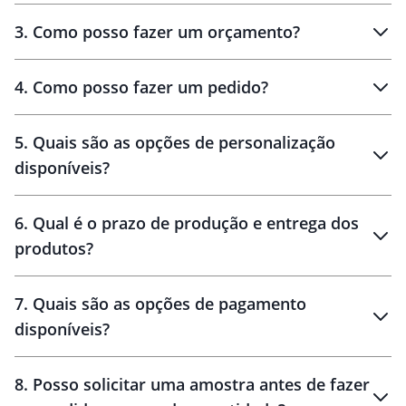
3
.
Como posso fazer um orçamento?
personalizados
4
.
Como posso fazer um pedido?
brinde
5
.
Quais são as opções de personalização
personalização
disponíveis?
amostra virtual
personalização
6
.
Qual é o prazo de produção e entrega dos
produtos?
7
.
Quais são as opções de pagamento
disponíveis?
10 dias
brinde
48 horas
8
.
Posso solicitar uma amostra antes de fazer