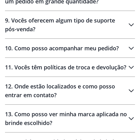
um pedido em grande quantidade?
amostras
9
.
Vocês oferecem algum tipo de suporte
pós-venda?
amostras
10
.
Como posso acompanhar meu pedido?
11
.
Vocês têm políticas de troca e devolução?
12
.
Onde estão localizados e como posso
entrar em contato?
30 dias
90 dias
localizados
13
.
Como posso ver minha marca aplicada no
brinde escolhido?