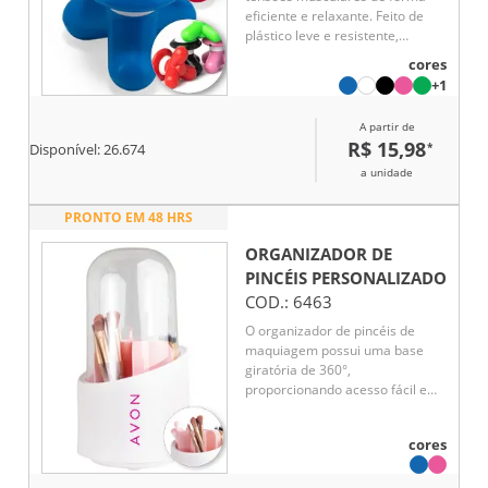
eficiente e relaxante. Feito de
plástico leve e resistente,
oferece flexibilidade com opções
cores
de alimentação via cabo USB ou
+1
3 pilhas AAA. Ideal para
aumentar a qualidade de vida e
A partir de
ser uma alternativa para relaxar
R$ 15,98
*
Disponível:
26.674
na correria do dia a dia.
a unidade
PRONTO EM 48 HRS
ORGANIZADOR DE
PINCÉIS
PERSONALIZADO
COD.:
6463
O organizador de pincéis de
maquiagem possui uma base
giratória de 360°,
proporcionando acesso fácil e
rápido às ferramentas de beleza.
Sua capa transparente é
cores
impermeável e à prova de
poeira, protegendo os pincéis
contra danos e permitindo a