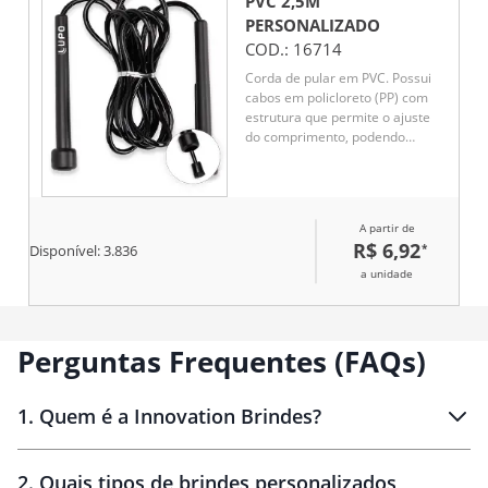
PVC 2,5M
PERSONALIZADO
COD.:
16714
Corda de pular em PVC. Possui
cabos em policloreto (PP) com
estrutura que permite o ajuste
do comprimento, podendo
atingir extensão máxima de
aproximadamente 2,5 metros.
A partir de
R$ 6,92
*
Disponível:
3.836
a unidade
Perguntas Frequentes (FAQs)
1
.
Quem é a Innovation Brindes?
Innovation Brindes
2
.
Quais tipos de brindes personalizados