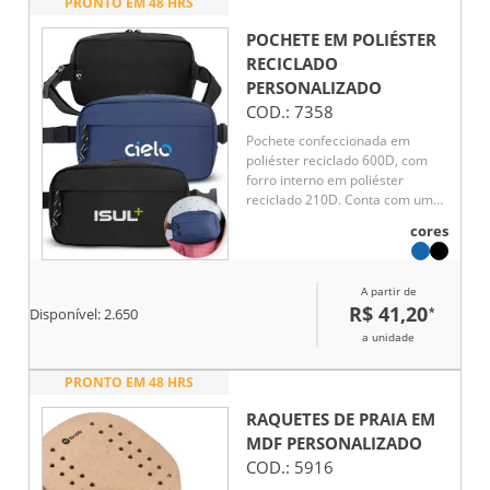
PRONTO EM 48 HRS
POCHETE EM POLIÉSTER
RECICLADO
PERSONALIZADO
COD.:
7358
Pochete confeccionada em
poliéster reciclado 600D, com
forro interno em poliéster
reciclado 210D. Conta com um
compartimento principal
cores
espaçoso e um bolso frontal
para itens menores, unindo
praticidade e sustentabilidade no
A partir de
dia a dia. Ideal para quem busca
R$ 41,20
*
Disponível:
2.650
funcionalidade com consciência
ambiental.
a unidade
PRONTO EM 48 HRS
RAQUETES DE PRAIA EM
MDF
PERSONALIZADO
COD.:
5916