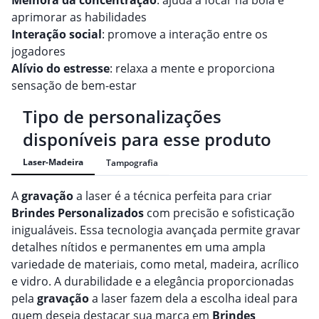
Melhora da concentração
: ajuda a focar na bola e
aprimorar as habilidades
Interação social
: promove a interação entre os
jogadores
Alívio do estresse
: relaxa a mente e proporciona
sensação de bem-estar
Tipo de personalizações
disponíveis para esse produto
Laser-Madeira
Tampografia
A
gravação
a laser é a técnica perfeita para criar
Brindes
Personalizado
s
com precisão e sofisticação
inigualáveis. Essa tecnologia avançada permite gravar
detalhes nítidos e permanentes em uma ampla
variedade de materiais, como metal, madeira, acrílico
e vidro. A durabilidade e a elegância proporcionadas
pela
gravação
a laser fazem dela a escolha ideal para
quem deseja destacar sua marca em
Brindes