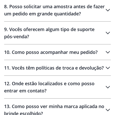
8
.
Posso solicitar uma amostra antes de fazer
um pedido em grande quantidade?
amostras
9
.
Vocês oferecem algum tipo de suporte
pós-venda?
amostras
10
.
Como posso acompanhar meu pedido?
11
.
Vocês têm políticas de troca e devolução?
12
.
Onde estão localizados e como posso
entrar em contato?
30 dias
90 dias
localizados
13
.
Como posso ver minha marca aplicada no
brinde escolhido?