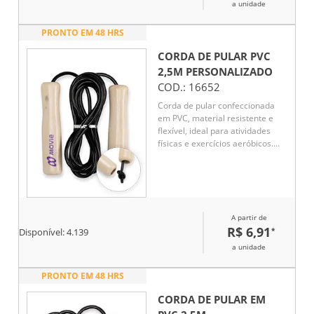
a unidade
PRONTO EM 48 HRS
CORDA DE PULAR PVC
2,5M
PERSONALIZADO
COD.:
16652
Corda de pular confeccionada
em PVC, material resistente e
flexível, ideal para atividades
físicas e exercícios aeróbicos.
Possui cabos em madeira que
proporcionam pegada firme e
confortável durante o uso. Com
comprimento total aproximado
de 2,5 metros, é adequada para
A partir de
diferentes níveis de prática,
R$ 6,91
*
contribuindo para treinos
Disponível:
4.139
dinâmicos e momentos de lazer.
a unidade
PRONTO EM 48 HRS
CORDA DE PULAR EM