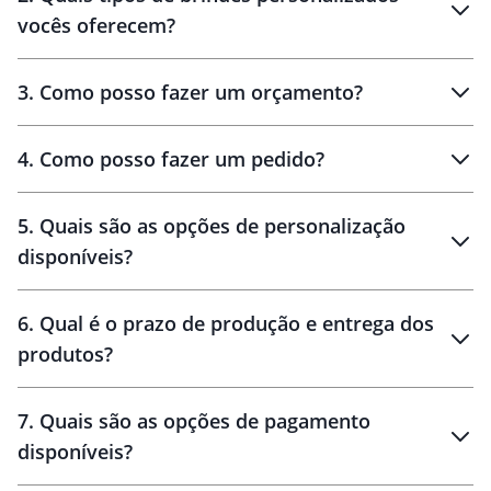
Brindes
personalizados
vocês oferecem?
3
.
Como posso fazer um orçamento?
personalizados
4
.
Como posso fazer um pedido?
brinde
5
.
Quais são as opções de personalização
personalização
disponíveis?
amostra virtual
personalização
6
.
Qual é o prazo de produção e entrega dos
produtos?
7
.
Quais são as opções de pagamento
disponíveis?
10 dias
brinde
48 horas