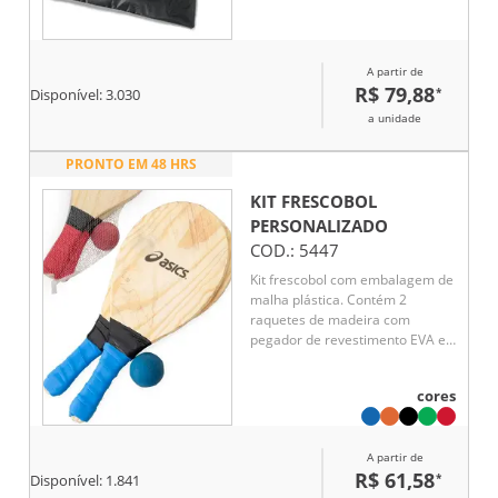
A partir de
R$ 79,88
*
Disponível:
3.030
a unidade
PRONTO EM 48 HRS
KIT FRESCOBOL
PERSONALIZADO
COD.:
5447
Kit frescobol com embalagem de
malha plástica. Contém 2
raquetes de madeira com
pegador de revestimento EVA e
bolinha emborrachada.
cores
A partir de
R$ 61,58
*
Disponível:
1.841