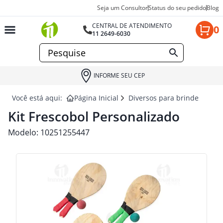
Seja um Consultor
Status do seu pedido
Blog
CENTRAL DE ATENDIMENTO
0
11 2649-6030
INFORME SEU CEP
Você está aqui:
Página Inicial
Diversos para brindes
KI
Kit Frescobol Personalizado
Modelo:
10251255447