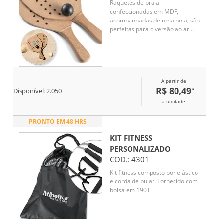
Raquetes de praia
confeccionadas em MDF,
acompanhadas de uma bola, são
perfeitas para diversão ao ar
livre. Com dimensões de 330 x
190 x 8 mm, cada raquete é
fornecida individualmente em
um saco de 100% algodão,
facilitando o transporte e
A partir de
armazenamento. Leves e
R$ 80,49
*
duráveis, são ideais para jogos
Disponível:
2.050
na areia ou no parque,
a unidade
proporcionando momentos de
lazer em família e amigos.
PRONTO EM 48 HRS
KIT FITNESS
PERSONALIZADO
COD.:
4301
Kit fitness composto por elástico
e corda de pular. Fornecido com
bolsa em 190T